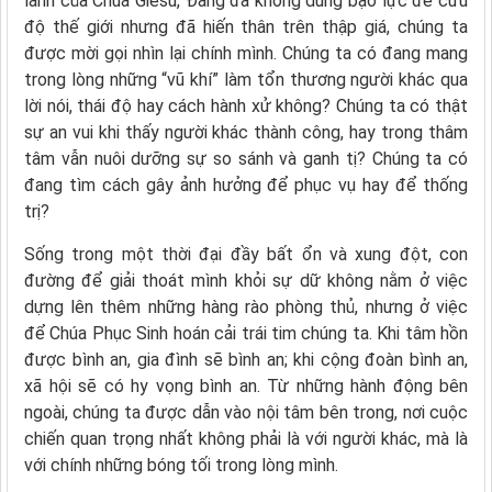
lành của Chúa Giêsu, Đấng đã không dùng bạo lực để cứu
độ thế giới nhưng đã hiến thân trên thập giá, chúng ta
được mời gọi nhìn lại chính mình. Chúng ta có đang mang
trong lòng những “vũ khí” làm tổn thương người khác qua
lời nói, thái độ hay cách hành xử không? Chúng ta có thật
sự an vui khi thấy người khác thành công, hay trong thâm
tâm vẫn nuôi dưỡng sự so sánh và ganh tị? Chúng ta có
đang tìm cách gây ảnh hưởng để phục vụ hay để thống
trị?
Sống trong một thời đại đầy bất ổn và xung đột, con
đường để giải thoát mình khỏi sự dữ không nằm ở việc
dựng lên thêm những hàng rào phòng thủ, nhưng ở việc
để Chúa Phục Sinh hoán cải trái tim chúng ta. Khi tâm hồn
được bình an, gia đình sẽ bình an; khi cộng đoàn bình an,
xã hội sẽ có hy vọng bình an. Từ những hành động bên
ngoài, chúng ta được dẫn vào nội tâm bên trong, nơi cuộc
chiến quan trọng nhất không phải là với người khác, mà là
với chính những bóng tối trong lòng mình.