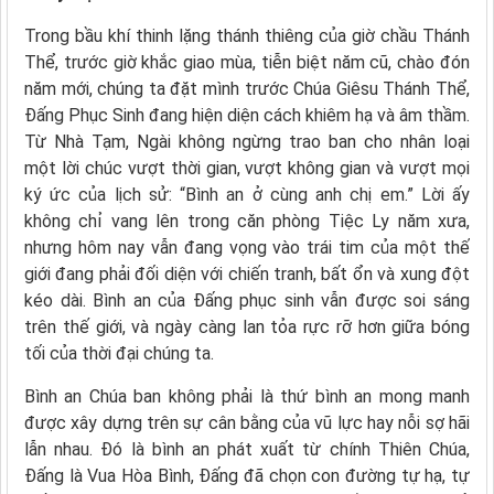
Trong bầu khí thinh lặng thánh thiêng của giờ chầu Thánh
Thể, trước giờ khắc giao mùa, tiễn biệt năm cũ, chào đón
năm mới, chúng ta đặt mình trước Chúa Giêsu Thánh Thể,
Đấng Phục Sinh đang hiện diện cách khiêm hạ và âm thầm.
Từ Nhà Tạm, Ngài không ngừng trao ban cho nhân loại
một lời chúc vượt thời gian, vượt không gian và vượt mọi
ký ức của lịch sử: “Bình an ở cùng anh chị em.” Lời ấy
không chỉ vang lên trong căn phòng Tiệc Ly năm xưa,
nhưng hôm nay vẫn đang vọng vào trái tim của một thế
giới đang phải đối diện với chiến tranh, bất ổn và xung đột
kéo dài. Bình an của Đấng phục sinh vẫn được soi sáng
trên thế giới, và ngày càng lan tỏa rực rỡ hơn giữa bóng
tối của thời đại chúng ta.
Bình an Chúa ban không phải là thứ bình an mong manh
được xây dựng trên sự cân bằng của vũ lực hay nỗi sợ hãi
lẫn nhau. Đó là bình an phát xuất từ chính Thiên Chúa,
Đấng là Vua Hòa Bình, Đấng đã chọn con đường tự hạ, tự