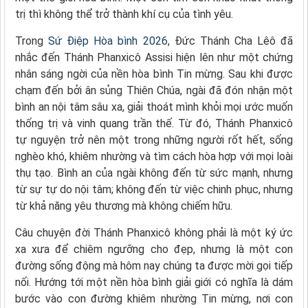
trị thì không thể trở thành khí cụ của tình yêu.
Trong
Sứ Điệp Hòa bình 2026
, Đức Thánh Cha Lêô đã
nhắc đến Thánh Phanxicô Assisi hiện lên như một chứng
nhân sáng ngời của nền hòa bình Tin mừng. Sau khi được
chạm đến bởi ân sủng Thiên Chúa, ngài đã đón nhận một
bình an nội tâm sâu xa, giải thoát mình khỏi mọi ước muốn
thống trị và vinh quang trần thế. Từ đó, Thánh Phanxicô
tự nguyện trở nên một trong những người rốt hết, sống
nghèo khó, khiêm nhường và tìm cách hòa hợp với mọi loài
thụ tạo. Bình an của ngài không đến từ sức mạnh, nhưng
từ sự tự do nội tâm; không đến từ việc chinh phục, nhưng
từ khả năng yêu thương mà không chiếm hữu.
Câu chuyện đời Thánh Phanxicô không phải là một ký ức
xa xưa để chiêm ngưỡng cho đẹp, nhưng là một con
đường sống động mà hôm nay chúng ta được mời gọi tiếp
nối. Hướng tới một nền hòa bình giải giới có nghĩa là dám
bước vào con đường khiêm nhường Tin mừng, nơi con