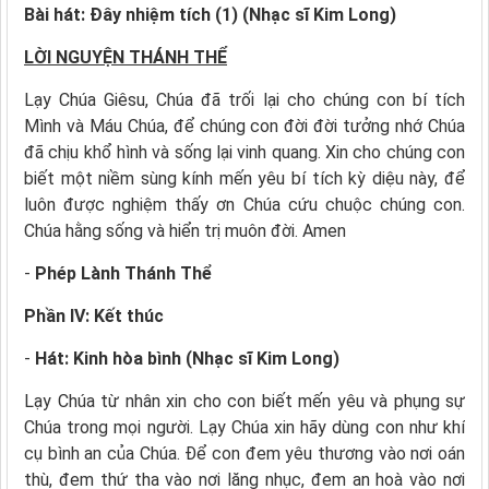
Bài hát: Đây nhiệm tích (1) (Nhạc sĩ Kim Long)
LỜI NGUYỆN THÁNH THỂ
Lạy Chúa Giêsu, Chúa đã trối lại cho chúng con bí tích
Mình và Máu Chúa, để chúng con đời đời tưởng nhớ Chúa
đã chịu khổ hình và sống lại vinh quang. Xin cho chúng con
biết một niềm sùng kính mến yêu bí tích kỳ diệu này, để
luôn được nghiệm thấy ơn Chúa cứu chuộc chúng con.
Chúa hằng sống và hiển trị muôn đời. Amen
-
Phép Lành Thánh Thể
Phần IV: Kết thúc
-
Hát: Kinh hòa bình (Nhạc sĩ Kim Long)
Lạy Chúa từ nhân xin cho con biết mến yêu và phụng sự
Chúa trong mọi người. Lạy Chúa xin hãy dùng con như khí
cụ bình an của Chúa. Để con đem yêu thương vào nơi oán
thù, đem thứ tha vào nơi lăng nhục, đem an hoà vào nơi