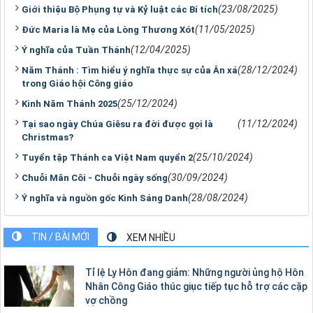
(23/08/2025)
Giới thiệu Bộ Phụng tự và Kỷ luật các Bí tích
(11/05/2025)
Đức Maria là Mẹ của Lòng Thương Xót
(12/04/2025)
Ý nghĩa của Tuần Thánh
(28/12/2024)
Năm Thánh : Tìm hiểu ý nghĩa thực sự của Ân xá
trong Giáo hội Công giáo
(25/12/2024)
Kinh Năm Thánh 2025
(11/12/2024)
Tại sao ngày Chúa Giêsu ra đời được gọi là
Christmas?
(25/10/2024)
Tuyển tập Thánh ca Việt Nam quyển 2
(30/09/2024)
Chuỗi Mân Côi - Chuỗi ngày sống
(28/08/2024)
Ý nghĩa và nguồn gốc Kinh Sáng Danh
TIN / BÀI MỚI
XEM NHIỀU
Tỉ lệ Ly Hôn đang giảm: Những người ủng hộ Hôn
Nhân Công Giáo thúc giục tiếp tục hỗ trợ các cặp
vợ chồng