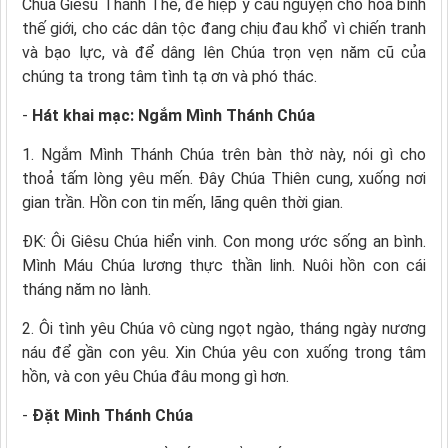
Chúa Giêsu Thánh Thể, để hiệp ý cầu nguyện cho hòa bình
thế giới, cho các dân tộc đang chịu đau khổ vì chiến tranh
và bạo lực, và để dâng lên Chúa trọn vẹn năm cũ của
chúng ta trong tâm tình tạ ơn và phó thác.
-
Hát khai mạc: Ngắm Mình Thánh Chúa
1. Ngắm Mình Thánh Chúa trên bàn thờ này, nói gì cho
thoả tấm lòng yêu mến. Đây Chúa Thiên cung, xuống nơi
gian trần. Hồn con tin mến, lãng quên thời gian.
ĐK: Ôi Giêsu Chúa hiển vinh. Con mong ước sống an bình.
Mình Máu Chúa lương thực thần linh. Nuôi hồn con cái
tháng năm no lành.
2. Ôi tình yêu Chúa vô cùng ngọt ngào, tháng ngày nương
náu để gần con yêu. Xin Chúa yêu con xuống trong tâm
hồn, và con yêu Chúa đâu mong gì hơn.
-
Đặt Mình Thánh Chúa