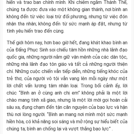
hiến và trao ban chính mình. Khi chiêm ngắm Thánh Thể,
chúng ta được đưa vào một không gian thánh, nơi bình an
không đến từ việc loại trừ đối phương, nhưng từ việc đón
nhận tha nhân; không đến từ sức mạnh áp đặt, nhưng từ
tình yêu hiến trao đến cùng.
Thế giới hôm nay, hơn bao giờ hết, đang khát khao bình an
của Đấng Phục Sinh soi chiếu tâm hồn những nhà lãnh đạo
quốc gia, những người nắm giữ vận mệnh của các dân tộc,
những nhà lãnh đạo tôn giáo và tất cả những người thiện
chí. Những cuộc chiến vẫn tiếp diễn, những tiếng khóc của
trẻ thơ, của người vô tội vẫn vang lên mỗi ngày như một
lời chất vấn lương tâm nhân loại. Trong bối cảnh ấy, lời
chúc “Bình an ở cùng anh chị em” không phải là một lời
chào mang tính xã giao, nhưng là một lời mời gọi hoán cải
sâu xa, đụng chạm đến tận căn nguyên của bạo lực và hận
thù nơi lòng người. “Bình an mang nơi mình một sức mạnh
hiền hòa, có khả năng soi sáng và mở rộng sự hiểu biết của
chúng ta; bình an chống lại và vượt thắng bạo lực” .