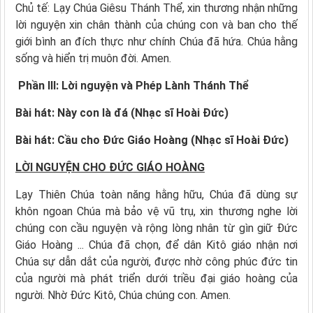
Chủ tế: Lạy Chúa Giêsu Thánh Thể, xin thương nhận những
lời nguyện xin chân thành của chúng con và ban cho thế
giới bình an đích thực như chính Chúa đã hứa. Chúa hằng
sống và hiển trị muôn đời. Amen.
Phần III: Lời nguyện và Phép Lành Thánh Thể
Bài hát: Này con là đá (Nhạc sĩ Hoài Đức)
Bài hát: Cầu cho Đức Giáo Hoàng (Nhạc sĩ Hoài Đức)
LỜI NGUYỆN CHO ĐỨC GIÁO HOÀNG
Lạy Thiên Chúa toàn năng hằng hữu, Chúa đã dùng sự
khôn ngoan Chúa mà bảo vệ vũ trụ, xin thương nghe lời
chúng con cầu nguyện và rộng lòng nhân từ gìn giữ Đức
Giáo Hoàng ... Chúa đã chọn, để dân Kitô giáo nhận nơi
Chúa sự dẫn dắt của người, được nhờ công phúc đức tin
của người mà phát triển dưới triều đại giáo hoàng của
người. Nhờ Đức Kitô, Chúa chúng con. Amen.