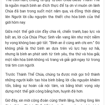
là nguồn mạch bình an đích thực để tạ ơn vì muôn ơn lành
Chúa đã ban trong suốt một năm qua, và đồng thời dâng
lên Người lời cầu nguyện tha thiết cho hòa bình của thế
giới hôm nay.
Giữa một thế giới còn đầy chia rẽ, chiến tranh, bạo lực và
bất an, lời của Chúa Phục Sinh vẫn vang lên như một niềm
hy vọng không bao giờ tắt: “Bình an ở cùng anh chị em.” Đó
không phải là thứ bình an dựa trên vũ lực hay sợ hãi,
nhưng là bình an phát sinh từ tình yêu, tha thứ và hòa giải;
một nền hòa bình không vũ trang và giải giới ngay từ trong
trái tim con người.
Trước Thánh Thể Chúa, chúng ta được mời gọi trở thành
những người kiến tạo hòa bình bằng lời cầu nguyện khiêm
tốn, bằng sự hoán cải nội tâm, và bằng khát vọng xây
dựng một thế giới công bằng hơn, huynh đệ hơn.
Giờ đây, xin mời cộng đoàn cùng thinh lặng, hướng lòng lên