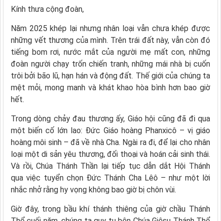
Kính thưa cộng đoàn,
Năm 2025 khép lại nhưng nhân loại vẫn chưa khép được
những vết thương của mình. Trên trái đất này, vẫn còn đó
tiếng bom rơi, nước mắt của người mẹ mất con, những
đoàn người chạy trốn chiến tranh, những mái nhà bị cuốn
trôi bởi bão lũ, hạn hán và động đất. Thế giới của chúng ta
mệt mỏi, mong manh và khát khao hòa bình hơn bao giờ
hết.
Trong dòng chảy đau thương ấy, Giáo hội cũng đã đi qua
một biến cố lớn lao: Đức Giáo hoàng Phanxicô – vị giáo
hoàng môi sinh – đã về nhà Cha. Ngài ra đi, để lại cho nhân
loại một di sản yêu thương, đối thoại và hoán cải sinh thái.
Và rồi, Chúa Thánh Thần lại tiếp tục dẫn dắt Hội Thánh
qua việc tuyển chọn Đức Thánh Cha Lêô – như một lời
nhắc nhở rằng hy vọng không bao giờ bị chôn vùi.
Giờ đây, trong bầu khí thánh thiêng của giờ chầu Thánh
Thể cuối năm, chúng ta quy tụ bên Chúa Giêsu Thánh Thể