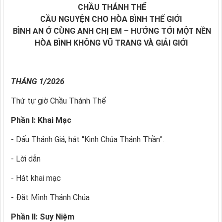
CHẦU THÁNH THỂ
CẦU NGUYỆN CHO HÒA BÌNH THẾ GIỚI
BÌNH AN Ở CÙNG ANH CHỊ EM –
HƯỚNG TỚI MỘT NỀN
HÒA BÌNH
KHÔNG VŨ TRANG VÀ GIẢI GIỚI
THÁNG 1/2026
Thứ tự giờ Chầu Thánh Thể
Phần I: Khai Mạc
- Dấu Thánh Giá, hát “Kinh Chúa Thánh Thần”.
- Lời dẫn
- Hát khai mạc
- Đặt Mình Thánh Chúa
Phần II: Suy Niệm