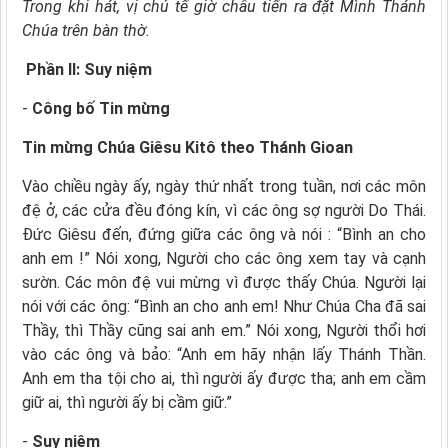
Trong khi hát, vị chủ tế giờ chầu tiến ra đặt Mình Thánh
Chúa trên bàn thờ.
Phần II: Suy niệm
-
Công bố Tin mừng
Tin mừng Chúa Giêsu Kitô theo Thánh Gioan
Vào chiều ngày ấy, ngày thứ nhất trong tuần, nơi các môn
đệ ở, các cửa đều đóng kín, vì các ông sợ người Do Thái.
Đức Giêsu đến, đứng giữa các ông và nói : “Bình an cho
anh em !” Nói xong, Người cho các ông xem tay và cạnh
sườn. Các môn đệ vui mừng vì được thấy Chúa. Người lại
nói với các ông: “Bình an cho anh em! Như Chúa Cha đã sai
Thầy, thì Thầy cũng sai anh em.” Nói xong, Người thổi hơi
vào các ông và bảo: “Anh em hãy nhận lấy Thánh Thần.
Anh em tha tội cho ai, thì người ấy được tha; anh em cầm
giữ ai, thì người ấy bị cầm giữ.”
-
Suy niệm