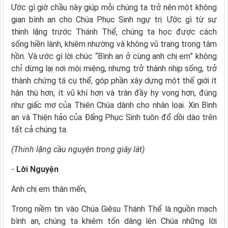
Ước gì giờ chầu này giúp mỗi chúng ta trở nên một không
gian bình an cho Chúa Phục Sinh ngự trị. Ước gì từ sự
thinh lặng trước Thánh Thể, chúng ta học được cách
sống hiền lành, khiêm nhường và không vũ trang trong tâm
hồn. Và ước gì lời chúc “Bình an ở cùng anh chị em” không
chỉ dừng lại nơi môi miệng, nhưng trở thành nhịp sống, trở
thành chứng tá cụ thể, góp phần xây dựng một thế giới ít
hận thù hơn, ít vũ khí hơn và tràn đầy hy vọng hơn, đúng
như giấc mơ của Thiên Chúa dành cho nhân loại. Xin Bình
an và Thiện hảo của Đấng Phục Sinh tuôn đổ dồi dào trên
tất cả chúng ta.
(Thinh lặng cầu nguyện trong giây lát)
-
Lời Nguyện
Anh chị em thân mến,
Trong niềm tin vào Chúa Giêsu Thánh Thể là nguồn mạch
bình an, chúng ta khiêm tốn dâng lên Chúa những lời