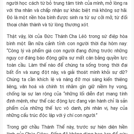
người học cách từ bỏ trung tâm tính của mình, mở lòng ra
với tha nhân và chấp nhận sự khác biệt mà không sợ hãi.
Đó là một nền hòa bình được sinh ra từ sự cởi mở, từ đối
thoại chân thành và từ lòng thương xót.
Thật vậy, lời của Đức Thánh Cha Lêô trong sứ điệp hòa
bình một lần nữa cảnh tỉnh con người thời đại hôm nay:
“Công lý và phẩm giá con người đang đứng trước những
nguy cơ đáng báo động giữa sự mất cân bằng quyền lực
toàn cầu. Làm thế nào để chúng ta sống trong thời đại
bất ổn và xung đột này, và giải thoát mình khỏi sự dữ?
Chúng ta cần khích lệ và nâng đỡ mọi sáng kiến thiêng
liêng, văn hoá và chính trị nhằm gìn giữ niềm hy vọng,
chống lại sự lan rộng của “những lối diễn đạt mang tính
định mệnh, như thể các động lực đang vận hành chỉ là sản
phẩm của những thế lực vô danh, phi nhân vị, hay của
những cấu trúc độc lập với ý chí con người.”
Trong giờ chầu Thánh Thể này, trước sự hiện diện hiền