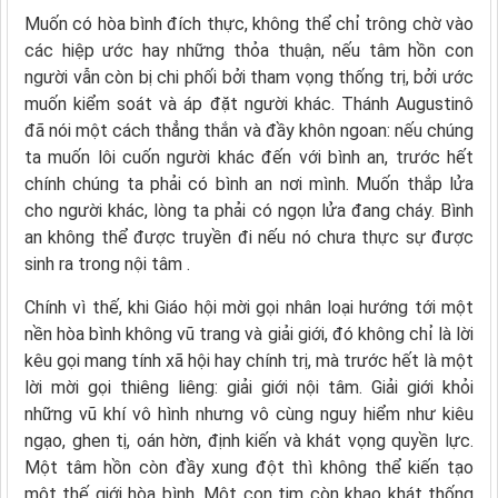
Muốn có hòa bình đích thực, không thể chỉ trông chờ vào
các hiệp ước hay những thỏa thuận, nếu tâm hồn con
người vẫn còn bị chi phối bởi tham vọng thống trị, bởi ước
muốn kiểm soát và áp đặt người khác. Thánh Augustinô
đã nói một cách thẳng thắn và đầy khôn ngoan: nếu chúng
ta muốn lôi cuốn người khác đến với bình an, trước hết
chính chúng ta phải có bình an nơi mình. Muốn thắp lửa
cho người khác, lòng ta phải có ngọn lửa đang cháy. Bình
an không thể được truyền đi nếu nó chưa thực sự được
sinh ra trong nội tâm .
Chính vì thế, khi Giáo hội mời gọi nhân loại hướng tới một
nền hòa bình không vũ trang và giải giới, đó không chỉ là lời
kêu gọi mang tính xã hội hay chính trị, mà trước hết là một
lời mời gọi thiêng liêng: giải giới nội tâm. Giải giới khỏi
những vũ khí vô hình nhưng vô cùng nguy hiểm như kiêu
ngạo, ghen tị, oán hờn, định kiến và khát vọng quyền lực.
Một tâm hồn còn đầy xung đột thì không thể kiến tạo
một thế giới hòa bình. Một con tim còn khao khát thống