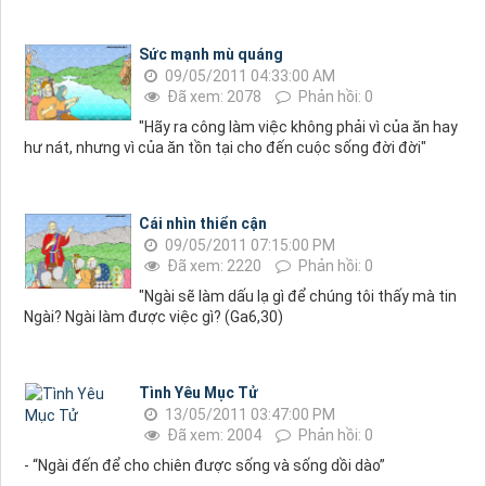
Sức mạnh mù quáng
09/05/2011 04:33:00 AM
Đã xem: 2078
Phản hồi: 0
"Hãy ra công làm việc không phải vì của ăn hay
hư nát, nhưng vì của ăn tồn tại cho đến cuộc sống đời đời"
Cái nhìn thiển cận
09/05/2011 07:15:00 PM
Đã xem: 2220
Phản hồi: 0
"Ngài sẽ làm dấu lạ gì để chúng tôi thấy mà tin
Ngài? Ngài làm được việc gì? (Ga6,30)
Tình Yêu Mục Tử
13/05/2011 03:47:00 PM
Đã xem: 2004
Phản hồi: 0
- “Ngài đến để cho chiên được sống và sống dồi dào”