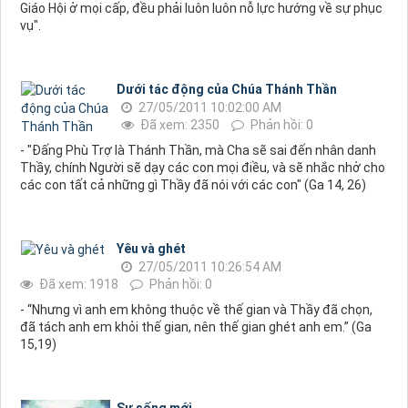
Giáo Hội ở mọi cấp, đều phải luôn luôn nỗ lực hướng về sự phục
vụ".
Dưới tác động của Chúa Thánh Thần
27/05/2011 10:02:00 AM
Đã xem: 2350
Phản hồi: 0
- "Đấng Phù Trợ là Thánh Thần, mà Cha sẽ sai đến nhân danh
Thầy, chính Người sẽ dạy các con mọi điều, và sẽ nhắc nhở cho
các con tất cả những gì Thầy đã nói với các con" (Ga 14, 26)
Yêu và ghét
27/05/2011 10:26:54 AM
Đã xem: 1918
Phản hồi: 0
- “Nhưng vì anh em không thuộc về thế gian và Thầy đã chọn,
đã tách anh em khỏi thế gian, nên thế gian ghét anh em.” (Ga
15,19)
Sự sống mới