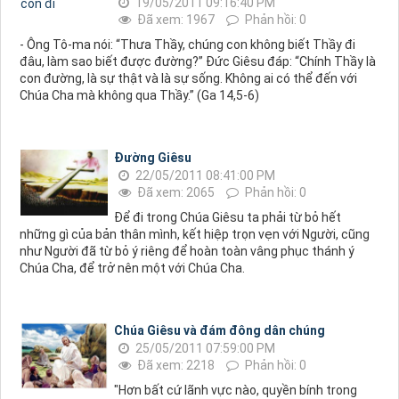
19/05/2011 09:16:40 PM
Đã xem: 1967
Phản hồi: 0
- Ông Tô-ma nói: “Thưa Thầy, chúng con không biết Thầy đi
đâu, làm sao biết được đường?” Đức Giêsu đáp: “Chính Thầy là
con đường, là sự thật và là sự sống. Không ai có thể đến với
Chúa Cha mà không qua Thầy.” (Ga 14,5-6)
Đường Giêsu
22/05/2011 08:41:00 PM
Đã xem: 2065
Phản hồi: 0
Để đi trong Chúa Giêsu ta phải từ bỏ hết
những gì của bản thân mình, kết hiệp trọn vẹn với Người, cũng
như Người đã từ bỏ ý riêng để hoàn toàn vâng phục thánh ý
Chúa Cha, để trở nên một với Chúa Cha.
Chúa Giêsu và đám đông dân chúng
25/05/2011 07:59:00 PM
Đã xem: 2218
Phản hồi: 0
"Hơn bất cứ lãnh vực nào, quyền bính trong