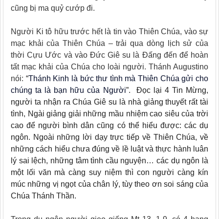
cũng bị ma quỷ cướp đi.
Người Ki tô hữu trước hết là tin vào Thiên Chúa, vào sự
mạc khải của Thiên Chúa – trải qua dòng lịch sử của
thời Cựu Ước và vào Đức Giê su là Đấng đến để hoàn
tất mạc khải của Chúa cho loài người. Thánh Augustino
nói:
“
Thánh Kinh là bức thư tình mà Thiên Chúa gửi cho
chúng ta là bạn hữu của Người
”. Đọc lại 4 Tin Mừng,
người ta nhận ra Chúa Giê su là nhà giảng thuyết rất tài
tình, Ngài giảng giải những mầu nhiệm cao siêu của trời
cao để người bình dân cũng có thể hiểu được: các dụ
ngôn. Ngoài những lời dạy trực tiếp về Thiên Chúa, về
những cách hiểu chưa đúng về lề luật và thực hành luân
lý sai lệch, những tâm tình cầu nguyện… các dụ ngôn là
một lối văn mà càng suy niệm thì con người càng kín
múc những vị ngọt của chân lý, tùy theo ơn soi sáng của
Chúa Thánh Thần.