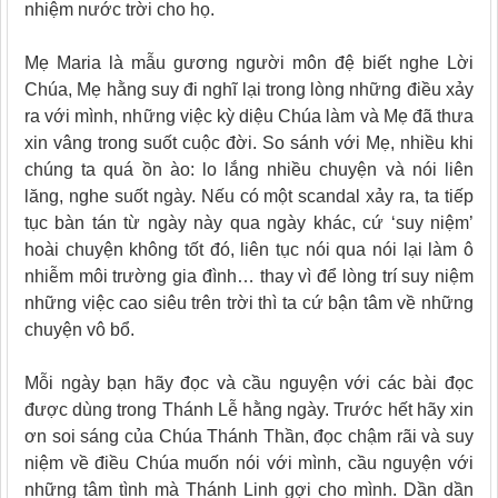
nhiệm nước trời cho họ.
Mẹ Maria là mẫu gương người môn đệ biết nghe Lời
Chúa, Mẹ hằng suy đi nghĩ lại trong lòng những điều xảy
ra với mình, những việc kỳ diệu Chúa làm và Mẹ đã thưa
xin vâng trong suốt cuộc đời. So sánh với Mẹ, nhiều khi
chúng ta quá ồn ào: lo lắng nhiều chuyện và nói liên
lăng, nghe suốt ngày. Nếu có một scandal xảy ra, ta tiếp
tục bàn tán từ ngày này qua ngày khác, cứ ‘suy niệm’
hoài chuyện không tốt đó, liên tục nói qua nói lại làm ô
nhiễm môi trường gia đình… thay vì để lòng trí suy niệm
những việc cao siêu trên trời thì ta cứ bận tâm về những
chuyện vô bổ.
Mỗi ngày bạn hãy đọc và cầu nguyện với các bài đọc
được dùng trong Thánh Lễ hằng ngày. Trước hết hãy xin
ơn soi sáng của Chúa Thánh Thần, đọc chậm rãi và suy
niệm về điều Chúa muốn nói với mình, cầu nguyện với
những tâm tình mà Thánh Linh gợi cho mình. Dần dần