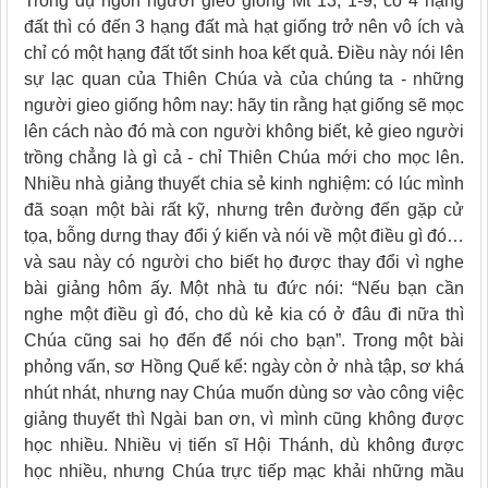
Trong dụ ngôn người gieo giống Mt 13, 1-9, có 4 hạng
đất thì có đến 3 hạng đất mà hạt giống trở nên vô ích và
chỉ có một hạng đất tốt sinh hoa kết quả. Điều này nói lên
sự lạc quan của Thiên Chúa và của chúng ta - những
người gieo giống hôm nay: hãy tin rằng hạt giống sẽ mọc
lên cách nào đó mà con người không biết, kẻ gieo người
trồng chẳng là gì cả - chỉ Thiên Chúa mới cho mọc lên.
Nhiều nhà giảng thuyết chia sẻ kinh nghiệm: có lúc mình
đã soạn một bài rất kỹ, nhưng trên đường đến gặp cử
tọa, bỗng dưng thay đổi ý kiến và nói về một điều gì đó…
và sau này có người cho biết họ được thay đổi vì nghe
bài giảng hôm ấy. Một nhà tu đức nói: “Nếu bạn cần
nghe một điều gì đó, cho dù kẻ kia có ở đâu đi nữa thì
Chúa cũng sai họ đến để nói cho bạn”. Trong một bài
phỏng vấn, sơ Hồng Quế kể: ngày còn ở nhà tập, sơ khá
nhút nhát, nhưng nay Chúa muốn dùng sơ vào công việc
giảng thuyết thì Ngài ban ơn, vì mình cũng không được
học nhiều. Nhiều vị tiến sĩ Hội Thánh, dù không được
học nhiều, nhưng Chúa trực tiếp mạc khải những mầu