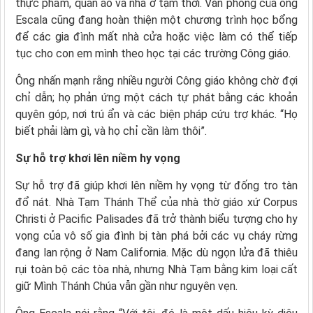
thực phẩm, quần áo và nhà ở tạm thời. Văn phòng của ông
Escala cũng đang hoàn thiện một chương trình học bổng
để các gia đình mất nhà cửa hoặc việc làm có thể tiếp
tục cho con em mình theo học tại các trường Công giáo.
Ông nhấn mạnh rằng nhiều người Công giáo không chờ đợi
chỉ dẫn; họ phản ứng một cách tự phát bằng các khoản
quyên góp, nơi trú ẩn và các biện pháp cứu trợ khác. “Họ
biết phải làm gì, và họ chỉ cần làm thôi”.
Sự hỗ trợ khơi lên niềm hy vọng
Sự hỗ trợ đã giúp khơi lên niềm hy vọng từ đống tro tàn
đổ nát. Nhà Tạm Thánh Thể của nhà thờ giáo xứ Corpus
Christi ở Pacific Palisades đã trở thành biểu tượng cho hy
vọng của vô số gia đình bị tàn phá bởi các vụ cháy rừng
đang lan rộng ở Nam California. Mặc dù ngọn lửa đã thiêu
rụi toàn bộ các tòa nhà, nhưng Nhà Tạm bằng kim loại cất
giữ Mình Thánh Chúa vẫn gần như nguyên vẹn.