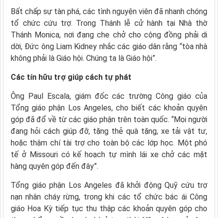
Bất chấp sự tàn phá, các tình nguyện viên đã nhanh chóng
tổ chức cứu trợ. Trong Thánh lễ cử hành tại Nhà thờ
Thánh Monica, nơi đang che chở cho cộng đồng phải di
dời, Đức ông Liam Kidney nhắc các giáo dân rằng “tòa nhà
không phải là Giáo hội. Chúng ta là Giáo hội”.
Các tín hữu trợ giúp cách tự phát
Ông Paul Escala, giám đốc các trường Công giáo của
Tổng giáo phận Los Angeles, cho biết các khoản quyên
góp đã đổ về từ các giáo phận trên toàn quốc. “Mọi người
đang hỏi cách giúp đỡ, tặng thẻ quà tặng, xe tải vật tư,
hoặc thậm chí tài trợ cho toàn bộ các lớp học. Một phó
tế ở Missouri có kế hoạch tự mình lái xe chở các mặt
hàng quyên góp đến đây”.
Tổng giáo phận Los Angeles đã khởi động Quỹ cứu trợ
nạn nhân cháy rừng, trong khi các tổ chức bác ái Công
giáo Hoa Kỳ tiếp tục thu thập các khoản quyên góp cho