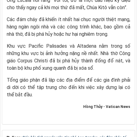
Ông Escala nói rằng “Với tôi, đó là một dấu hiệu kỳ diệu
cho thấy ngay cả khi mọi thứ đã mất, Chúa Kitô vẫn còn”.
Các đám cháy đã khiến ít nhất hai chục người thiệt mạng,
hàng ngàn ngôi nhà và các công trình khác, bao gồm cả
nhà thờ, đã bị phá hủy hoặc hư hại nghiêm trọng.
Khu vực Pacific Palisades và Altadena nằm trong số
những khu vực bị ảnh hưởng nặng nề nhất. Nhà thờ Công
giáo Corpus Christi đã bị phá hủy thành đống đổ nát, và
toàn bộ khu phố xung quanh đã bị xóa sổ.
Tổng giáo phận đã lập các địa điểm để các gia đình phải
di dời có thể tập trung cho đến khi việc xây dựng lại có
thể bắt đầu.
Hồng Thủy - Vatican News