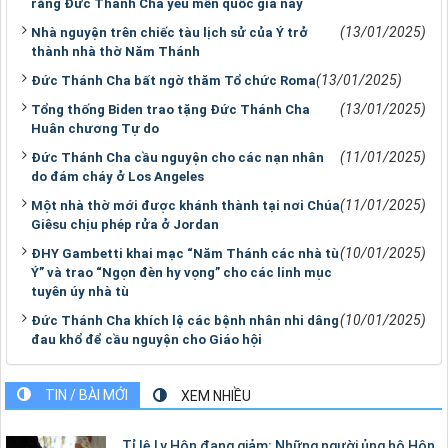
rằng Đức Thánh Cha yêu mến quốc gia này
(13/01/2025)
Nhà nguyện trên chiếc tàu lịch sử của Ý trở
thành nhà thờ Năm Thánh
(13/01/2025)
Đức Thánh Cha bất ngờ thăm Tổ chức Roma
(13/01/2025)
Tổng thống Biden trao tặng Đức Thánh Cha
Huân chương Tự do
(11/01/2025)
Đức Thánh Cha cầu nguyện cho các nạn nhân
do đám cháy ở Los Angeles
(11/01/2025)
Một nhà thờ mới được khánh thành tại nơi Chúa
Giêsu chịu phép rửa ở Jordan
(10/01/2025)
ĐHY Gambetti khai mạc “Năm Thánh các nhà tù
Ý” và trao “Ngọn đèn hy vọng” cho các linh mục
tuyên úy nhà tù
(10/01/2025)
Đức Thánh Cha khích lệ các bệnh nhân nhi dâng
đau khổ để cầu nguyện cho Giáo hội
TIN / BÀI MỚI
XEM NHIỀU
Tỉ lệ Ly Hôn đang giảm: Những người ủng hộ Hôn