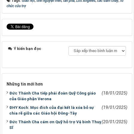
Tags:
Giáo hội
,
tình nguyện viên
,
tàn phá
,
Los Angeles
,
các đám cháy
,
tổ
chức cứu trợ
Ý kiến bạn đọc
Những tin mới hơn
(18/01/2025)
Đức Thánh Cha tiếp phái đoàn Quỹ Công giáo
của Giáo phận Verona
(19/01/2025)
ĐHY Koch: Mục đích của đại kết là xóa bỏ sự
chia rẽ giữa các Giáo hội Đông-Tây
(20/01/2025)
Đức Thánh Cha cám ơn Quỹ hỗ trợ Vệ binh Thuỵ
Sĩ