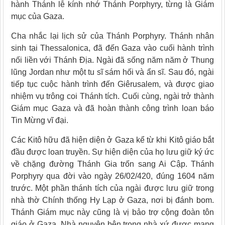
hành Thánh lễ kính nhớ Thánh Porphyry, từng là Giám
mục của Gaza.
Cha nhắc lại lịch sử của Thánh Porphyry. Thánh nhân
sinh tại Thessalonica, đã đến Gaza vào cuối hành trình
nối liền với Thánh Địa. Ngài đã sống năm năm ở Thung
lũng Jordan như một tu sĩ sám hối và ẩn sĩ. Sau đó, ngài
tiếp tục cuộc hành trình đến Giêrusalem, và được giao
nhiệm vụ trông coi Thánh tích. Cuối cùng, ngài trở thành
Giám mục Gaza và đã hoàn thành công trình loan báo
Tin Mừng vĩ đại.
Các Kitô hữu đã hiện diện ở Gaza kể từ khi Kitô giáo bắt
đầu được loan truyền. Sự hiện diện của họ lưu giữ ký ức
về chặng đường Thánh Gia trốn sang Ai Cập. Thánh
Porphyry qua đời vào ngày 26/02/420, đúng 1604 năm
trước. Một phần thánh tích của ngài được lưu giữ trong
nhà thờ Chính thống Hy Lạp ở Gaza, nơi bị đánh bom.
Thánh Giám mục này cũng là vị bảo trợ cộng đoàn tôn
giáo ở Gaza. Nhà nguyện bên trong nhà xứ được mang