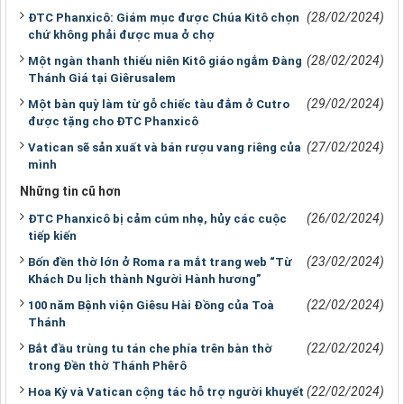
(28/02/2024)
ĐTC Phanxicô: Giám mục được Chúa Kitô chọn
chứ không phải được mua ở chợ
(28/02/2024)
Một ngàn thanh thiếu niên Kitô giáo ngắm Đàng
Thánh Giá tại Giêrusalem
(29/02/2024)
Một bàn quỳ làm từ gỗ chiếc tàu đắm ở Cutro
được tặng cho ĐTC Phanxicô
(27/02/2024)
Vatican sẽ sản xuất và bán rượu vang riêng của
mình
Những tin cũ hơn
(26/02/2024)
ĐTC Phanxicô bị cảm cúm nhẹ, hủy các cuộc
tiếp kiến
(23/02/2024)
Bốn đền thờ lớn ở Roma ra mắt trang web “Từ
Khách Du lịch thành Người Hành hương”
(22/02/2024)
100 năm Bệnh viện Giêsu Hài Đồng của Toà
Thánh
(22/02/2024)
Bắt đầu trùng tu tán che phía trên bàn thờ
trong Đền thờ Thánh Phêrô
(22/02/2024)
Hoa Kỳ và Vatican cộng tác hỗ trợ người khuyết