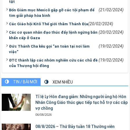
tật
(21/02/2024)
Bốn Giám mục Mexicô gặp gỡ các tội phạm để
tìm giải pháp hòa bình
(20/02/2024)
Các Giáo hội Kitô Thế giới thăm Thánh Địa
(20/02/2024)
Các cơ quan nhân đạo thúc đẩy lệnh ngừng bắn
khẩn cấp ở Gaza
(19/02/2024)
Đức Thánh Cha kêu gọi “an toàn tại nơi làm
việc”
(19/02/2024)
ĐTC thành lập các nhóm nghiên cứu các chủ đề
của Thượng hội đồng
TIN / BÀI MỚI
XEM NHIỀU
Tỉ lệ Ly Hôn đang giảm: Những người ủng hộ Hôn
Nhân Công Giáo thúc giục tiếp tục hỗ trợ các cặp
vợ chồng
06/08/2026
08/8/2026 – Thứ Bảy tuần 18 Thường viên