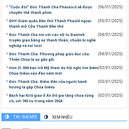
(06/01/2025)
“Cuộc đời” Đức Thánh Cha Phanxicô sẽ được
chuyển thể thành phim
(05/01/2025)
ĐHY Giám quản Đền thờ Thánh Phaolô ngoại
thành mở Cửa Thánh Đền thờ
(04/01/2025)
Đức Thánh Cha nói với các nữ tu Đaminh:
truyền giáo bằng sự thánh thiện, chuẩn bị nghề
nghiệp và vui tươi
(04/01/2025)
Đức Thánh Cha: Phương pháp giáo dục của
Thiên Chúa là sự gần gũi
(03/01/2025)
Hơn 21.000 bạn trẻ Mỹ tham dự hội nghị tìm kiếm
Chúa Giêsu vào đầu năm mới
(03/01/2025)
Đức Thánh Cha: Điểm đến của người hành
hương là gặp Chúa Giêsu
(02/01/2025)
Bách hại Kitô giáo ở Ấn Độ gia tăng chưa từng
có, với 745 vụ trong năm 2024
TIN / BÀI MỚI
XEM NHIỀU