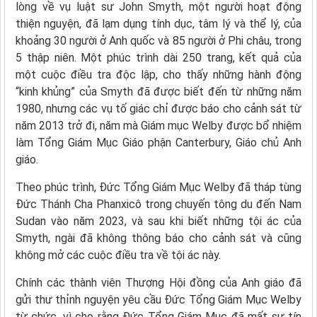
lòng về vụ luật sư John Smyth, một người hoạt động
thiện nguyện, đã lạm dụng tính dục, tâm lý và thể lý, của
khoảng 30 người ở Anh quốc và 85 người ở Phi châu, trong
5 thập niên. Một phúc trình dài 250 trang, kết quả của
một cuộc điều tra độc lập, cho thấy những hành động
“kinh khủng” của Smyth đã được biết đến từ những năm
1980, nhưng các vụ tố giác chỉ được báo cho cảnh sát từ
năm 2013 trở đi, năm mà Giám mục Welby được bổ nhiệm
làm Tổng Giám Mục Giáo phận Canterbury, Giáo chủ Anh
giáo.
Theo phúc trình, Đức Tổng Giám Mục Welby đã tháp tùng
Đức Thánh Cha Phanxicô trong chuyến tông du đến Nam
Sudan vào năm 2023, và sau khi biết những tội ác của
Smyth, ngài đã không thông báo cho cảnh sát và cũng
không mở các cuộc điều tra về tội ác này.
Chính các thành viên Thượng Hội đồng của Anh giáo đã
gửi thư thỉnh nguyện yêu cầu Đức Tổng Giám Mục Welby
từ chức, vì cho rằng Đức Tổng Giám Mục đã mất sự tín