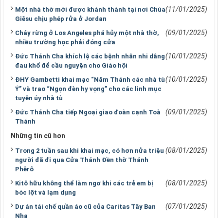
(11/01/2025)
Một nhà thờ mới được khánh thành tại nơi Chúa
Giêsu chịu phép rửa ở Jordan
(09/01/2025)
Cháy rừng ở Los Angeles phá hủy một nhà thờ,
nhiều trường học phải đóng cửa
(10/01/2025)
Đức Thánh Cha khích lệ các bệnh nhân nhi dâng
đau khổ để cầu nguyện cho Giáo hội
(10/01/2025)
ĐHY Gambetti khai mạc “Năm Thánh các nhà tù
Ý” và trao “Ngọn đèn hy vọng” cho các linh mục
tuyên úy nhà tù
(09/01/2025)
Đức Thánh Cha tiếp Ngoại giao đoàn cạnh Toà
Thánh
Những tin cũ hơn
(08/01/2025)
Trong 2 tuần sau khi khai mạc, có hơn nửa triệu
người đã đi qua Cửa Thánh Đền thờ Thánh
Phêrô
(08/01/2025)
Kitô hữu không thể làm ngơ khi các trẻ em bị
bóc lột và lạm dụng
(07/01/2025)
Dự án tái chế quần áo cũ của Caritas Tây Ban
Nha