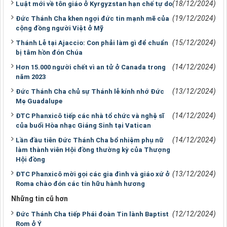
(18/12/2024)
Luật mới về tôn giáo ở Kyrgyzstan hạn chế tự do
(19/12/2024)
Đức Thánh Cha khen ngợi đức tin mạnh mẽ của
cộng đồng người Việt ở Mỹ
(15/12/2024)
Thánh Lễ tại Ajaccio: Con phải làm gì để chuẩn
bị tâm hồn đón Chúa
(14/12/2024)
Hơn 15.000 người chết vì an tử ở Canada trong
năm 2023
(13/12/2024)
Đức Thánh Cha chủ sự Thánh lễ kính nhớ Đức
Mẹ Guadalupe
(14/12/2024)
ĐTC Phanxicô tiếp các nhà tổ chức và nghệ sĩ
của buổi Hòa nhạc Giáng Sinh tại Vatican
(14/12/2024)
Lần đầu tiên Đức Thánh Cha bổ nhiệm phụ nữ
làm thành viên Hội đồng thường kỳ của Thượng
Hội đồng
(13/12/2024)
ĐTC Phanxicô mời gọi các gia đình và giáo xứ ở
Roma chào đón các tín hữu hành hương
Những tin cũ hơn
(12/12/2024)
Đức Thánh Cha tiếp Phái đoàn Tin lành Baptist
Rom ở Ý