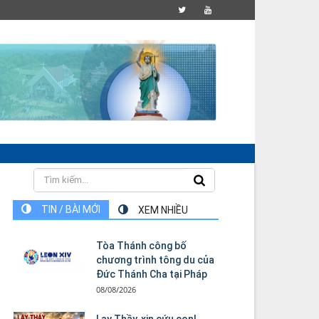
TIN / BÀI MỚI
XEM NHIỀU
Tòa Thánh công bố
chương trình tông du của
Đức Thánh Cha tại Pháp
08/08/2026
Lạy Thầy, xin cứu con!