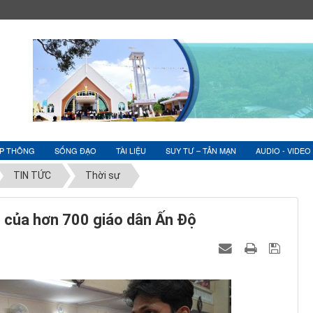
ỆP THÔNG
SỐNG ĐẠO
TÀI LIỆU
SUY TƯ – TẢN MẠN
AUDIO - VIDEO
TIN TỨC
Thời sự
ến của hơn 700 giáo dân Ấn Độ