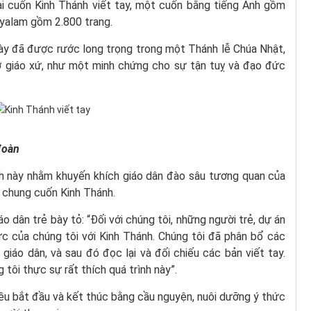
ai cuốn Kinh Thánh viết tay, một cuốn bằng tiếng Anh gồm
ayalam gồm 2.800 trang.
này đã được rước long trọng trong một Thánh lễ Chúa Nhật,
hờ giáo xứ, như một minh chứng cho sự tận tuỵ và đạo đức
đoàn
nh này nhằm khuyến khích giáo dân đào sâu tương quan của
t chung cuốn Kinh Thánh.
o dân trẻ bày tỏ: “Đối với chúng tôi, những người trẻ, dự án
hức của chúng tôi với Kinh Thánh. Chúng tôi đã phân bổ các
giáo dân, và sau đó đọc lại và đối chiếu các bản viết tay.
g tôi thực sự rất thích quá trình này”.
ều bắt đầu và kết thúc bằng cầu nguyện, nuôi dưỡng ý thức