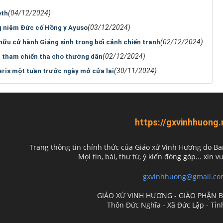
(04/12/2024)
eth
(03/12/2024)
g niệm Đức cố Hồng y Ayuso
(02/12/2024)
 hữu cử hành Giáng sinh trong bối cảnh chiến tranh
(02/12/2024)
n tham chiến tha cho thường dân
(30/11/2024)
ris một tuần trước ngày mở cửa lại
https://gxvinhhuong.
Trang thông tin chính thức của Giáo xứ Vinh Hương do
Ba
Mọi tin, bài, thư từ, ý kiến đóng góp... xin vu
gxvinhhuong@gmail.co
GIÁO XỨ VINH HƯƠNG - GIÁO PHẬN 
Thôn Đức Nghĩa - Xã Đức Lập - Tỉ