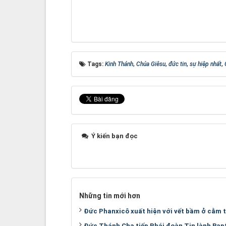
Tags:
Kinh Thánh
,
Chúa Giêsu
,
đức tin
,
sự hiệp nhất
,
Ý kiến bạn đọc
Những tin mới hơn
Đức Phanxicô xuất hiện với vết bầm ở cằm t
Đức Thánh Cha tiếp Phái đoàn Tin lành Bap