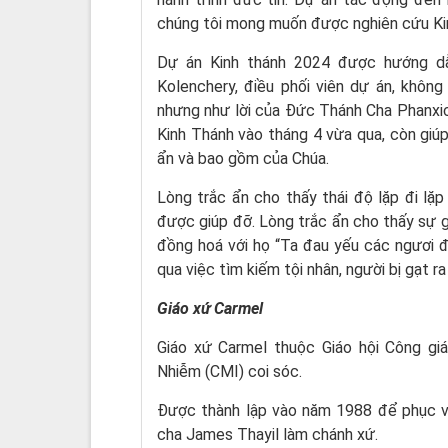
chúng tôi mong muốn được nghiên cứu Ki
Dự án Kinh thánh 2024 được hướng dẫn 
Kolenchery, điều phối viên dự án, khôn
nhưng như lời của Đức Thánh Cha Phanxic
Kinh Thánh vào tháng 4 vừa qua, còn giú
ẩn và bao gồm của Chúa.
Lòng trắc ẩn cho thấy thái độ lặp đi lặ
được giúp đỡ. Lòng trắc ẩn cho thấy sự 
đồng hoá với họ “Ta đau yếu các ngươi đ
qua việc tìm kiếm tội nhân, người bị gạt ra
Giáo xứ Carmel
Giáo xứ Carmel thuộc Giáo hội Công g
Nhiễm (CMI) coi sóc.
Được thành lập vào năm 1988 để phục vụ
cha James Thayil làm chánh xứ.