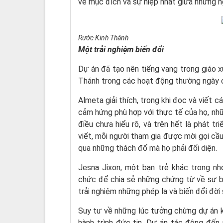
về mục đích và sự hiệp nhất giữa những n
Rước Kinh Thánh
Một trải nghiệm biến đổi
Dự án đã tạo nên tiếng vang trong giáo xứ
Thánh trong các hoạt động thường ngày 
Almeta giải thích, trong khi đọc và viết 
cảm hứng phù hợp với thực tế của họ, nhữ
điều chưa hiểu rõ, và trên hết là phát t
viết, mỗi người tham gia được mời gọi cầu
qua những thách đố mà họ phải đối diện.
Jesna Jixon, một bạn trẻ khác trong n
chức để chia sẻ những chứng từ về sự bi
trải nghiệm những phép lạ và biến đổi đời 
Suy tư về những lúc tưởng chừng dự án k
hành trình đức tin. Dự án tác động đến 