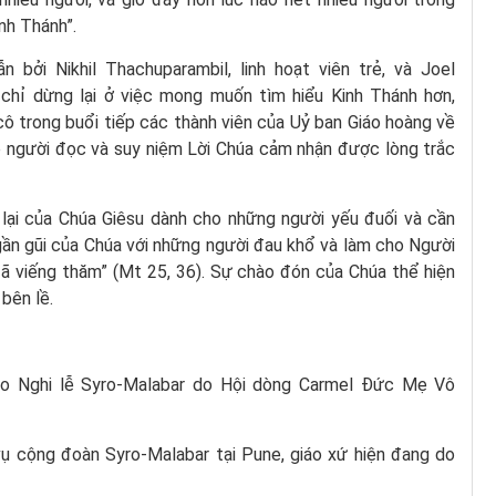
nh Thánh”.
bởi Nikhil Thachuparambil, linh hoạt viên trẻ, và Joel
g chỉ dừng lại ở việc mong muốn tìm hiểu Kinh Thánh hơn,
ô trong buổi tiếp các thành viên của Uỷ ban Giáo hoàng về
p người đọc và suy niệm Lời Chúa cảm nhận được lòng trắc
p lại của Chúa Giêsu dành cho những người yếu đuối và cần
gần gũi của Chúa với những người đau khổ và làm cho Người
ã viếng thăm” (Mt 25, 36). Sự chào đón của Chúa thể hiện
 bên lề.
iáo Nghi lễ Syro-Malabar do Hội dòng Carmel Đức Mẹ Vô
 cộng đoàn Syro-Malabar tại Pune, giáo xứ hiện đang do