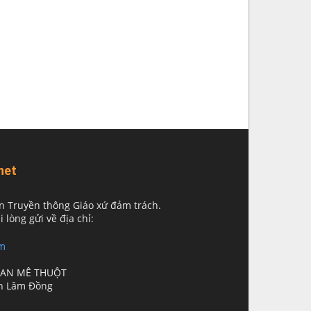
net
n Truyền thông Giáo xứ đảm trách.
i lòng gửi về địa chỉ:
m
BAN MÊ THUỘT
nh Lâm Đồng