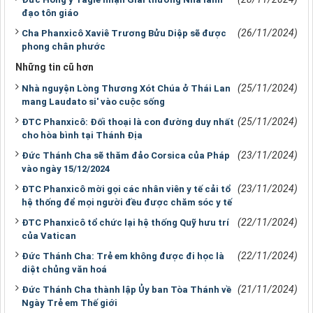
đạo tôn giáo
(26/11/2024)
Cha Phanxicô Xaviê Trương Bửu Diệp sẽ được
phong chân phước
Những tin cũ hơn
(25/11/2024)
Nhà nguyện Lòng Thương Xót Chúa ở Thái Lan
mang Laudato si' vào cuộc sống
(25/11/2024)
ĐTC Phanxicô: Đối thoại là con đường duy nhất
cho hòa bình tại Thánh Địa
(23/11/2024)
Đức Thánh Cha sẽ thăm đảo Corsica của Pháp
vào ngày 15/12/2024
(23/11/2024)
ĐTC Phanxicô mời gọi các nhân viên y tế cải tổ
hệ thống để mọi người đều được chăm sóc y tế
(22/11/2024)
ĐTC Phanxicô tổ chức lại hệ thống Quỹ hưu trí
của Vatican
(22/11/2024)
Đức Thánh Cha: Trẻ em không được đi học là
diệt chủng văn hoá
(21/11/2024)
Đức Thánh Cha thành lập Ủy ban Tòa Thánh về
Ngày Trẻ em Thế giới