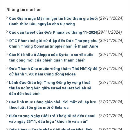
Những tin mới hơn
(29/11/2024)
Các Giám mục Mỹ mời gọi tín hữu tham gia buổi
Canh thức Cầu nguyện cho Sự sống
(29/11/2024)
Các câu tweet của Đức Phanxicô tháng 11-2024
(30/11/2024)
ĐTC Phanxicô gửi sứ điệp đến Đức Thượng phụ
Chính Thống Constantinople nhân lễ thánh Anrê
(30/11/2024)
Các Kitô hữu ở Aleppo của Syria lo sợ về cuộc
tấn công mới của phiến quân thánh chiến
(29/11/2024)
Đức Thánh Cha muốn viếng thăm Thổ Nhĩ Kỳ để
cử hành 1.700 năm Công đồng Nicea
(28/11/2024)
Lãnh đạo Giáo hội Trung Đông hy vọng thoả
thuận ngừng bắn giữa Israel và Hezbollah sẽ
dẫn đến hoà bình
(27/11/2024)
Các linh mục Công giáo phải đối mặt với áp lực
theo luật tôn giáo mới ở Belarus
(27/11/2024)
Biểu tượng Ngày Giới trẻ Thế giới sẽ đến Seoul
vào ngày 29/11, dấu hiệu “khích lệ và an ủi”
(28/11/2024)
Đức Hồng y Tagle nhận Giải thưởng Nhà lãnh