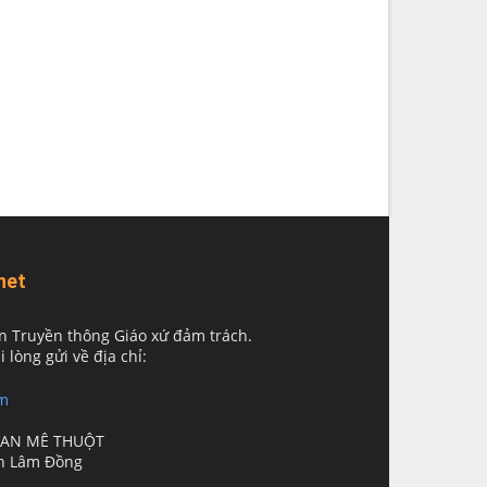
net
n Truyền thông Giáo xứ đảm trách.
i lòng gửi về địa chỉ:
m
BAN MÊ THUỘT
nh Lâm Đồng