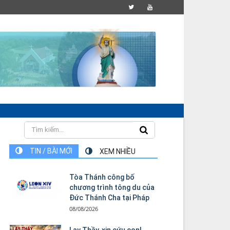
TIN / BÀI MỚI
XEM NHIỀU
Tòa Thánh công bố
chương trình tông du của
Đức Thánh Cha tại Pháp
08/08/2026
Lạy Thầy, xin cứu con!