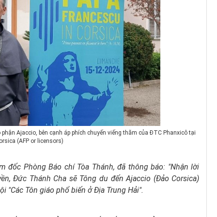
o phận Ajaccio, bên cạnh áp phích chuyến viếng thăm của ĐTC Phanxicô tại
orsica (AFP or licensors)
m đốc Phòng Báo chí Tòa Thánh, đã thông báo: "Nhận lời
ền, Đức Thánh Cha sẽ Tông du đến Ajaccio (Đảo Corsica)
i "Các Tôn giáo phổ biến ở Địa Trung Hải".