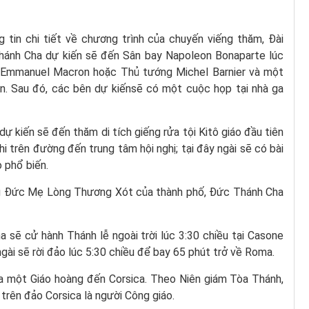
 tin chi tiết về chương trình của chuyến viếng thăm, Đài
hánh Cha dự kiến ​​sẽ đến Sân bay Napoleon Bonaparte lúc
 Emmanuel Macron hoặc Thủ tướng Michel Barnier và một
. Sau đó, các bên dự kiến​​sẽ có một cuộc họp tại nhà ga
 kiến ​​sẽ đến thăm di tích giếng rửa tội Kitô giáo đầu tiên
hi trên đường đến trung tâm hội nghị; tại đây ngài sẽ có bài
 phổ biến.
ng Đức Mẹ Lòng Thương Xót của thành phố, Đức Thánh Cha
 sẽ cử hành Thánh lễ ngoài trời lúc 3:30 chiều tại Casone
ài ​​sẽ rời đảo lúc 5:30 chiều để bay 65 phút trở về Roma.
ủa một Giáo hoàng đến Corsica. Theo Niên giám Tòa Thánh,
rên đảo Corsica là người Công giáo.