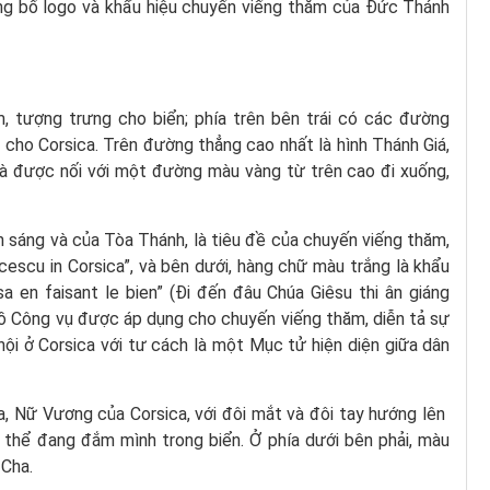
g bố logo và khẩu hiệu chuyến viếng thăm của Đức Thánh
, tượng trưng cho biển; phía trên bên trái có các đường
ho Corsica. Trên đường thẳng cao nhất là hình Thánh Giá,
và được nối với một đường màu vàng từ trên cao đi xuống,
 sáng và của Tòa Thánh, là tiêu đề của chuyến viếng thăm,
cescu in Corsica”, và bên dưới, hàng chữ màu trắng là khẩu
a en faisant le bien” (Đi đến đâu Chúa Giêsu thi ân giáng
đồ Công vụ được áp dụng cho chuyến viếng thăm, diễn tả sự
ội ở Corsica với tư cách là một Mục tử hiện diện giữa dân
a, Nữ Vương của Corsica, với đôi mắt và đôi tay hướng lên ​​
 thể đang đắm mình trong biển. Ở phía dưới bên phải, màu
 Cha.