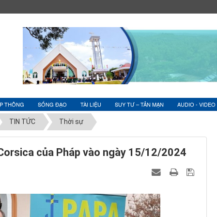
ỆP THÔNG
SỐNG ĐẠO
TÀI LIỆU
SUY TƯ – TẢN MẠN
AUDIO - VIDEO
TIN TỨC
Thời sự
Corsica của Pháp vào ngày 15/12/2024