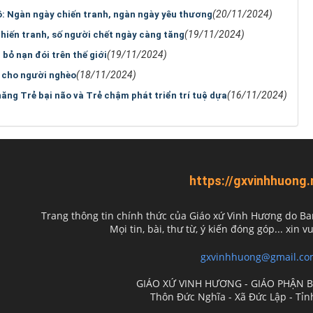
(20/11/2024)
ô: Ngàn ngày chiến tranh, ngàn ngày yêu thương
(19/11/2024)
chiến tranh, số người chết ngày càng tăng
(19/11/2024)
bỏ nạn đói trên thế giới
(18/11/2024)
 cho người nghèo
(16/11/2024)
ăng Trẻ bại não và Trẻ chậm phát triển trí tuệ dựa
https://gxvinhhuong.
Trang thông tin chính thức của Giáo xứ Vinh Hương do
Ba
Mọi tin, bài, thư từ, ý kiến đóng góp... xin vu
gxvinhhuong@gmail.co
GIÁO XỨ VINH HƯƠNG - GIÁO PHẬN 
Thôn Đức Nghĩa - Xã Đức Lập - Tỉ