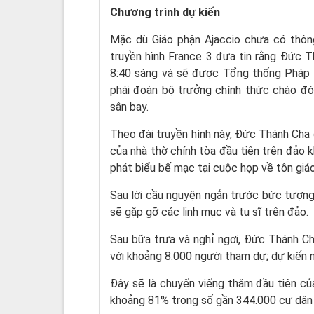
Chương trình dự kiến
Mặc dù Giáo phận Ajaccio chưa có thông
truyền hình France 3 đưa tin rằng Đức T
8:40 sáng và sẽ được Tổng thống Pháp
phái đoàn bộ trưởng chính thức chào đón
sân bay.
Theo đài truyền hình này, Đức Thánh Cha dự
của nhà thờ chính tòa đầu tiên trên đảo k
phát biểu bế mạc tại cuộc họp về tôn giáo
Sau lời cầu nguyện ngắn trước bức tượ
sẽ gặp gỡ các linh mục và tu sĩ trên đảo.
Sau bữa trưa và nghỉ ngơi, Đức Thánh Cha
với khoảng 8.000 người tham dự; dự kiến ng
Đây sẽ là chuyến viếng thăm đầu tiên c
khoảng 81% trong số gần 344.000 cư dân t