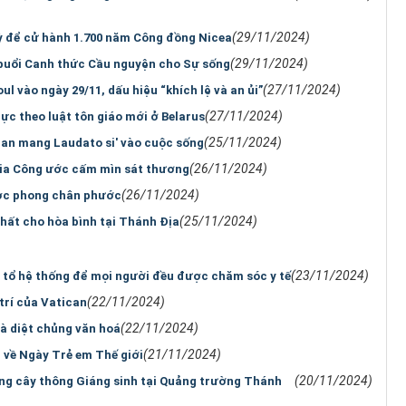
(29/11/2024)
 để cử hành 1.700 năm Công đồng Nicea
(29/11/2024)
buổi Canh thức Cầu nguyện cho Sự sống
(27/11/2024)
ul vào ngày 29/11, dấu hiệu “khích lệ và an ủi”
(27/11/2024)
lực theo luật tôn giáo mới ở Belarus
(25/11/2024)
an mang Laudato si' vào cuộc sống
(26/11/2024)
gia Công ước cấm mìn sát thương
(26/11/2024)
ược phong chân phước
(25/11/2024)
hất cho hòa bình tại Thánh Địa
(23/11/2024)
i tổ hệ thống để mọi người đều được chăm sóc y tế
(22/11/2024)
trí của Vatican
(22/11/2024)
à diệt chủng văn hoá
(21/11/2024)
về Ngày Trẻ em Thế giới
(20/11/2024)
áng cây thông Giáng sinh tại Quảng trường Thánh