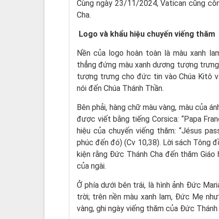
Cùng ngày 23/11/2024, Vatican cũng côn
Cha.
Logo và khẩu hiệu chuyến viếng thăm
Nền của logo hoàn toàn là màu xanh lam
thẳng đứng màu xanh dương tượng trưng c
tượng trưng cho đức tin vào Chúa Kitô 
nói đến Chúa Thánh Thần.
Bên phải, hàng chữ màu vàng, màu của ánh
được viết bằng tiếng Corsica: “Papa Fran
hiệu của chuyến viếng thăm: “Jésus pass
phúc đến đó) (Cv 10,38). Lời sách Tông 
kiện rằng Đức Thánh Cha đến thăm Giáo h
của ngài.
Ở phía dưới bên trái, là hình ảnh Đức Mari
trời; trên nền màu xanh lam, Đức Mẹ như
vàng, ghi ngày viếng thăm của Đức Thánh