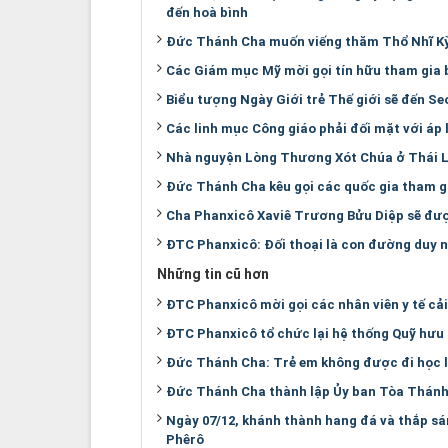
đến hoà bình
Đức Thánh Cha muốn viếng thăm Thổ Nhĩ Kỳ
Các Giám mục Mỹ mời gọi tín hữu tham gia 
Biểu tượng Ngày Giới trẻ Thế giới sẽ đến Seo
Các linh mục Công giáo phải đối mặt với áp 
Nhà nguyện Lòng Thương Xót Chúa ở Thái L
Đức Thánh Cha kêu gọi các quốc gia tham 
Cha Phanxicô Xaviê Trương Bửu Diệp sẽ đ
ĐTC Phanxicô: Đối thoại là con đường duy n
Những tin cũ hơn
ĐTC Phanxicô mời gọi các nhân viên y tế cả
ĐTC Phanxicô tổ chức lại hệ thống Quỹ hưu 
Đức Thánh Cha: Trẻ em không được đi học l
Đức Thánh Cha thành lập Ủy ban Tòa Thánh 
Ngày 07/12, khánh thành hang đá và thắp s
Phêrô