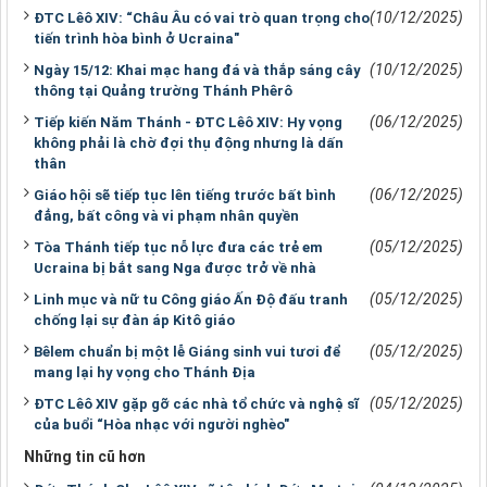
(10/12/2025)
ĐTC Lêô XIV: “Châu Âu có vai trò quan trọng cho
tiến trình hòa bình ở Ucraina"
(10/12/2025)
Ngày 15/12: Khai mạc hang đá và thắp sáng cây
thông tại Quảng trường Thánh Phêrô
(06/12/2025)
Tiếp kiến Năm Thánh - ĐTC Lêô XIV: Hy vọng
không phải là chờ đợi thụ động nhưng là dấn
thân
(06/12/2025)
Giáo hội sẽ tiếp tục lên tiếng trước bất bình
đẳng, bất công và vi phạm nhân quyền
(05/12/2025)
Tòa Thánh tiếp tục nỗ lực đưa các trẻ em
Ucraina bị bắt sang Nga được trở về nhà
(05/12/2025)
Linh mục và nữ tu Công giáo Ấn Độ đấu tranh
chống lại sự đàn áp Kitô giáo
(05/12/2025)
Bêlem chuẩn bị một lễ Giáng sinh vui tươi để
mang lại hy vọng cho Thánh Địa
(05/12/2025)
ĐTC Lêô XIV gặp gỡ các nhà tổ chức và nghệ sĩ
của buổi “Hòa nhạc với người nghèo"
Những tin cũ hơn