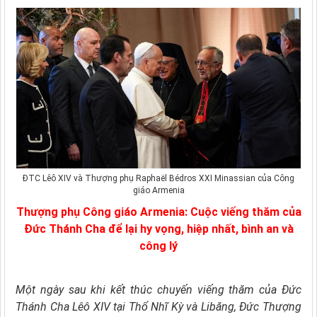
ĐTC Lêô XIV và Thượng phụ Raphaël Bédros XXI Minassian của Công
giáo Armenia
Thượng phụ Công giáo Armenia: Cuộc viếng thăm của
Đức Thánh Cha để lại hy vọng, hiệp nhất, bình an và
công lý
Một ngày sau khi kết thúc chuyến viếng thăm của Đức
Thánh Cha Lêô XIV tại Thổ Nhĩ Kỳ và Libăng, Đức Thượng