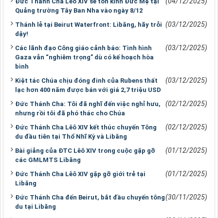
(04/12/2025)
Đức Thánh Cha Lêô XIV sẽ tôn kính Đức Mẹ tại
Quảng trường Tây Ban Nha vào ngày 8/12
(03/12/2025)
Thánh lễ tại Beirut Waterfront: Libăng, hãy trỗi
dậy!
(03/12/2025)
Các lãnh đạo Công giáo cảnh báo: Tình hình
Gaza vẫn “nghiêm trọng” dù có kế hoạch hòa
bình
(03/12/2025)
Kiệt tác Chúa chịu đóng đinh của Rubens thất
lạc hơn 400 năm được bán với giá 2,7 triệu USD
(02/12/2025)
Đức Thánh Cha: Tôi đã nghĩ đến việc nghỉ hưu,
nhưng rồi tôi đã phó thác cho Chúa
(02/12/2025)
Đức Thánh Cha Lêô XIV kết thúc chuyến Tông
du đầu tiên tại Thổ Nhĩ Kỳ và Libăng
(01/12/2025)
Bài giảng của ĐTC Lêô XIV trong cuộc gặp gỡ
các GMLMTS Libăng
(01/12/2025)
Đức Thánh Cha Lêô XIV gặp gỡ giới trẻ tại
Libăng
(30/11/2025)
Đức Thánh Cha đến Beirut, bắt đầu chuyến tông
du tại Libăng