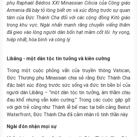
phụ Raphaël Bédros XXI Minassian Cilicia của Công giáo
Armenia đã bày tỏ lòng biết ơn và xúc động trước sự quan
tâm của Đức Thánh Cha đối với các cộng đồng Kitô giáo
trong khu vực. Ngài nhấn mạnh rằng chuyến viếng thăm
đã gieo vào lòng người dân bốn hạt mầm cốt lõi: hy vọng,
hiệp nhất, hòa bình và công lý.
Libăng - một dân tộc tin tưởng và kiên cường
Trong một cuộc phỏng vấn của truyền thông Vatican,
Đức Thượng phụ Minassian chia sẻ rằng Đức Thánh Cha
đặc biệt xúc động trước sức sống và đức tin bền bỉ của
người dân Libăng – “một dân tộc tin tưởng, âm thầm chịu
đau khổ nhưng vẫn kiên cường.” Trong các cuộc gặp gỡ
với giới trẻ cũng như Thánh lễ bế mạc tại bến cảng Beirut
Waterfront, Đức Thánh Cha đã cảm nhận rõ tinh thần này.
Ngài đón nhận mọi sự