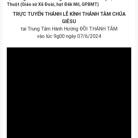
Thuột (Giáo xứ Xã Đoài, hạt Đăk Mil, GP.BMT)
TRỰC TUYẾN THÁNH LỄ KÍNH THÁNH TÂM CHÚA
GIÊSU
tại Trung Tâm Hành Hương ĐỒI THÁNH TÂM
vào lúc 9g00 ngày 07/6/2024