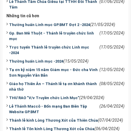
(07/06/2024)
Lễ Thánh Tâm Chúa Giêsu tại TTHH Đồi Thánh
Tâm
Những tin cũ hơn
(21/05/2024)
Thường huấn Linh mục GP.BMT Đợt 2 -2024
(17/05/2024)
Gp. Ban Mê Thuột - Thánh lễ truyền chức linh
mục
(17/05/2024)
Trực tuyến Thánh lễ truyền chức Linh mục
-2024
(15/05/2024)
Thường huấn Linh mục -2024
(12/05/2024)
Tạ ơn kỷ niệm 15 năm Giám mục - Đức cha Vinh
Sơn Nguyễn Văn Bản
(08/05/2024)
Giáo họ Thiên Ân – Thánh lễ tạ ơn khánh thành
nhà thờ
(29/04/2024)
THƯ RAO “V/v Truyền chức Linh Mục”
(26/04/2024)
Lễ Thánh Maccô - Bổn mạng Ban Biên Tập
Website GP.BMT
(07/04/2024)
Thánh lễ kính Lòng Thương Xót của Thiên Chúa
(06/04/2024)
Thánh lễ Tôn kính Lòng Thương Xót của Chúa