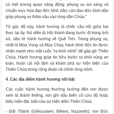
có mối tương quan năng động: phụng vụ soi sáng và
chuẩn mực hóa đạo đức bình dân; còn đạo đức bình dân
giúp phụng vụ thấm sâu vào lòng dân Chúa.”
Từ góc độ này, hành hương là chiếc cầu nối giữa hai
thực tại ấy. Nó diễn tả Hội thánh đang bước đi trong lịch
sử, dân lữ hành hướng về Quê Trời. Trong phụng vụ,
nhất là Mùa Vọng và Mùa Chay, hành trình đức tin được
nhấn mạnh như một cuộc “ra khỏi mình” để gặp gỡ Thiên
Chúa. Hành hương giúp tín hữu bước ra khỏi vùng an
toàn, hoán cải nội tâm và khám phá sự hiện diện của
Thiên Chúa trong cộng đoàn và chính lòng mình.
4. Các địa điểm hành hương nổi bật
Các cuộc hành hương thường hướng đến nơi được
xem là thánh thiêng, nơi ghi dấu biến cố cứu độ hoặc
biểu hiện đặc biệt của sự hiện diện Thiên Chúa:
- Đất Thánh
(Giêrusalem, Bêlem, Nazareth): nơi Đức