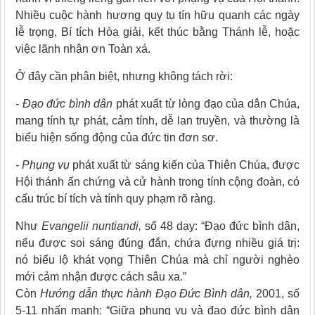
Nhiều cuộc hành hương quy tụ tín hữu quanh các ngày
lễ trọng, Bí tích Hòa giải, kết thúc bằng Thánh lễ, hoặc
việc lãnh nhận ơn Toàn xá.
Ở đây cần phân biệt, nhưng không tách rời:
- Đạo đức bình dân
phát xuất từ lòng đạo của dân Chúa,
mang tính tự phát, cảm tính, dễ lan truyền, và thường là
biểu hiện sống động của đức tin đơn sơ.
- Phụng vụ
phát xuất từ sáng kiến của Thiên Chúa, được
Hội thánh ấn chứng và cử hành trong tính cộng đoàn, có
cấu trúc bí tích và tính quy phạm rõ ràng.
Như
Evangelii nuntiandi,
số 48 dạy: “Đạo đức bình dân,
nếu được soi sáng đúng đắn, chứa đựng nhiều giá trị:
nó biểu lộ khát vọng Thiên Chúa mà chỉ người nghèo
mới cảm nhận được cách sâu xa.”
Còn
Hướng dẫn thực hành Đạo Đức Bình dân,
2001, số
5-11 nhấn mạnh: “Giữa phụng vụ và đạo đức bình dân