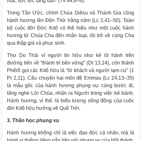
mãi, sức lực tăng dần” (Tv 84,6–8).
Trong Tân Ước, chính Chúa Giêsu và Thánh Gia cũng
hành hương lên Đền Thờ hằng năm (Lc 2,41–50). Toàn
bộ cuộc đời Đức Kitô có thể hiểu như một cuộc hành
hương từ Chúa Cha đến nhân loại, rồi trở về cùng Cha
qua thập giá và phục sinh.
Thư Do Thái ví người tín hữu như kẻ lữ hành trên
đường tiến về “thành trì bền vững” (Dt 13,14), còn thánh
Phêrô gọi các Kitô hữu là “lữ khách và người tạm cư” (1
Pr 2,11). Câu chuyện hai môn đệ Emmau (Lc 24,13–35)
là mẫu gốc của hành hương phụng vụ: cùng bước đi,
lắng nghe Lời Chúa, nhận ra Người trong việc bẻ bánh.
Hành hương, vì thế, là biểu tượng sống động của cuộc
đời Kitô hữu hướng về Quê Trời.
3. Thần học phụng vụ
Hành hương không chỉ là việc đạo đức cá nhân, mà là
hành vi thiêng liêng gắn liền với phụng vụ của Hội thánh.