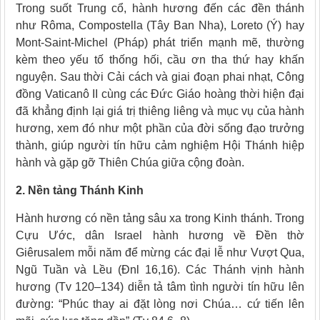
Trong suốt Trung cổ, hành hương đến các đền thánh
như Rôma, Compostella (Tây Ban Nha), Loreto (Ý) hay
Mont-Saint-Michel (Pháp) phát triển mạnh mẽ, thường
kèm theo yếu tố thống hối, cầu ơn tha thứ hay khấn
nguyện. Sau thời Cải cách và giai đoạn phai nhạt, Công
đồng Vaticanô II cùng các Đức Giáo hoàng thời hiện đại
đã khẳng định lại giá trị thiêng liêng và mục vụ của hành
hương, xem đó như một phần của đời sống đạo trưởng
thành, giúp người tín hữu cảm nghiệm Hội Thánh hiệp
hành và gặp gỡ Thiên Chúa giữa cộng đoàn.
2. Nền tảng Thánh Kinh
Hành hương có nền tảng sâu xa trong Kinh thánh. Trong
Cựu Ước, dân Israel hành hương về Đền thờ
Giêrusalem mỗi năm để mừng các đại lễ như Vượt Qua,
Ngũ Tuần và Lều (Đnl 16,16). Các Thánh vịnh hành
hương (Tv 120–134) diễn tả tâm tình người tín hữu lên
đường: “Phúc thay ai đặt lòng nơi Chúa… cứ tiến lên