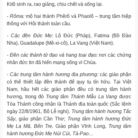
Kitô sinh ra, rao giảng, chịu chết và sống lại.
- Rôma:
mộ hai thánh Phêrô và Phaolô – trung tâm hiệp
thông với Hội thánh toàn cầu.
- Các đền Đức Mẹ:
Lộ Đức (Pháp), Fatima (Bồ Đào
Nha), Guadalupe (Mê-xi-cô), La Vang (Việt Nam).
- Đền các thánh tử đạo và
hang toại đạo
:
nơi các chứng
nhân đức tin đã hiến mạng sống vì Chúa.
- Các trung tâm hành hương địa phương:
các giáo phận
có thể thiết lập đền thánh để quy tụ tín hữu. Tại Việt
Nam, hầu hết các giáo phận đều có trung tâm hành
hương, trong đó
Trung tâm Thánh Mẫu La Vang
được
Tòa Thánh công nhận là Thánh địa toàn quốc (Sắc lệnh
ngày 22/8/1961, Bộ Lễ nghi).
Trung tâm hành hương Tắc
Sậy
, giáo phận Cần Thơ;
Trung tâm hành hương Đức
Mẹ La Mã
,
Bến Tre.
Giáo phận Vĩnh Long,
Trung tâm
hành hương Đức Mẹ Núi Cúi, Tà-Pao…