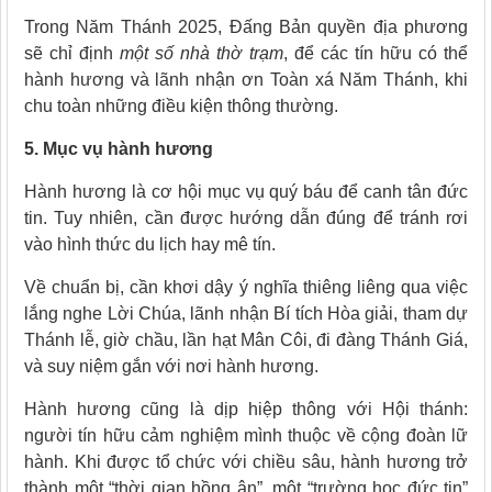
Trong Năm Thánh 2025, Đấng Bản quyền địa phương
sẽ chỉ định
một số nhà thờ trạm
, để các tín hữu có thể
hành hương và lãnh nhận ơn Toàn xá Năm Thánh, khi
chu toàn những điều kiện thông thường.
5. Mục vụ hành hương
Hành hương là cơ hội mục vụ quý báu để canh tân đức
tin. Tuy nhiên, cần được hướng dẫn đúng để tránh rơi
vào hình thức du lịch hay mê tín.
Về chuẩn bị, cần khơi dậy ý nghĩa thiêng liêng qua việc
lắng nghe Lời Chúa, lãnh nhận Bí tích Hòa giải, tham dự
Thánh lễ, giờ chầu, lần hạt Mân Côi, đi đàng Thánh Giá,
và suy niệm gắn với nơi hành hương.
Hành hương cũng là dịp hiệp thông với Hội thánh:
người tín hữu cảm nghiệm mình thuộc về cộng đoàn lữ
hành. Khi được tổ chức với chiều sâu, hành hương trở
thành một “thời gian hồng ân”, một “trường học đức tin”