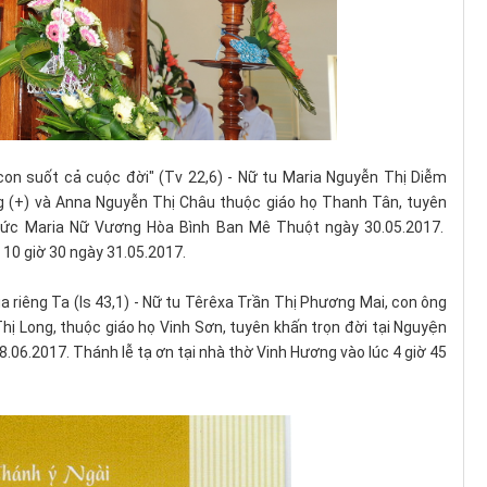
con suốt cả cuộc đời" (Tv 22,6) - Nữ tu Maria Nguyễn Thị Diễm
 (+) và Anna Nguyễn Thị Châu thuộc giáo họ Thanh Tân, tuyên
Đức Maria Nữ Vương Hòa Bình Ban Mê Thuột ngày 30.05.2017.
 10 giờ 30 ngày 31.05.2017.
ủa riêng Ta (Is 43,1) - Nữ tu Têrêxa Trần Thị Phương Mai, con ông
hị Long, thuộc giáo họ Vinh Sơn, tuyên khấn trọn đời tại Nguyện
06.2017. Thánh lễ tạ ơn tại nhà thờ Vinh Hương vào lúc 4 giờ 45