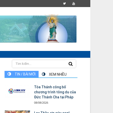
TIN / BÀI MỚI
XEM NHIỀU
Tòa Thánh công bố
chương trình tông du của
Đức Thánh Cha tại Pháp
08/08/2026
Lạy Thầy, xin cứu con!