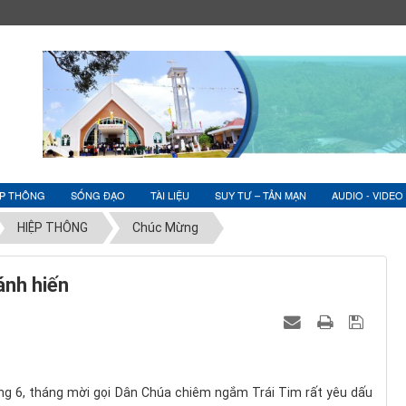
ỆP THÔNG
SỐNG ĐẠO
TÀI LIỆU
SUY TƯ – TẢN MẠN
AUDIO - VIDEO
HIỆP THÔNG
Chúc Mừng
ánh hiến
g 6, tháng mời gọi Dân Chúa chiêm ngắm Trái Tim rất yêu dấu