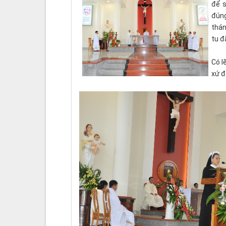
để s
đúng
thán
tu đ
Có l
xứ đ