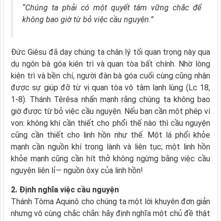
“Chúng ta phải có một quyết tâm vững chắc để
không bao giờ từ bỏ việc cầu nguyện.”
Đức Giêsu đã dạy chúng ta chân lý tối quan trọng này qua
dụ ngôn bà góa kiên trì và quan tòa bất chính. Nhờ lòng
kiên trì và bền chí, người đàn bà góa cuối cùng cũng nhận
được sự giúp đỡ từ vị quan tòa vô tâm lạnh lùng (Lc 18,
1-8). Thánh Têrêsa nhấn mạnh rằng chúng ta không bao
giờ được từ bỏ việc cầu nguyện. Nếu bạn cần một phép ví
von: không khí cần thiết cho phổi thế nào thì cầu nguyện
cũng cần thiết cho linh hồn như thế. Một lá phổi khỏe
mạnh cần nguồn khí trong lành và liên tục; một linh hồn
khỏe mạnh cũng cần hít thở không ngừng bằng việc cầu
nguyện liên lỉ— nguồn ôxy của linh hồn!
2. Định nghĩa việc cầu nguyện
Thánh Tôma Aquinô cho chúng ta một lời khuyên đơn giản
nhưng vô cùng chắc chắn: hãy định nghĩa một chủ đề thật