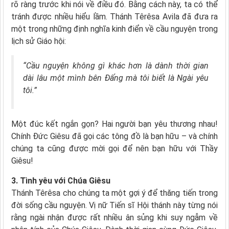
rõ ràng trước khi nói về điều đó. Bằng cách này, ta có thể
tránh được nhiều hiểu lầm. Thánh Têrêsa Avila đã đưa ra
một trong những định nghĩa kinh điển về cầu nguyện trong
lịch sử Giáo hội:
“Cầu nguyện không gì khác hơn là dành thời gian
dài lâ
u một mình
bên Đấng mà tôi biết là Ngài yêu
tôi.”
Một đúc kết ngắn gọn? Hai người bạn yêu thương nhau!
Chính Đức Giêsu đã gọi các tông đồ là bạn hữu – và chính
chúng ta cũng được mời gọi để nên bạn hữu với Thầy
Giêsu!
3. Tình yêu với Chúa Giêsu
Thánh Têrêsa cho chúng ta một gợi ý để thăng tiến trong
đời sống cầu nguyện. Vị nữ Tiến sĩ Hội thánh này từng nói
rằng ngài nhận được rất nhiều ân sủng khi suy ngẫm về