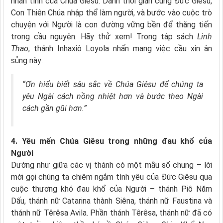
nhân tính của Chúa Giêsu. Dành thời gian cùng Đức Giêsu,
Con Thiên Chúa nhập thể làm người, và bước vào cuộc trò
chuyện với Người là con đường vững bền để thăng tiến
trong cầu nguyện. Hãy thử xem! Trong tập sách
Linh
Thao
, thánh Inhaxiô Loyola nhấn mạng việc cầu xin ân
sủng này:
“Ơn hiểu biết sâu sắc về Chúa Giêsu để chúng ta
yêu Ngài cách nồng nhiệt hơn và bước theo Ngài
cách gần gũi hơn.”
4. Yêu mến Chúa Giêsu trong những đau khổ của
Người
Dường như giữa các vị thánh có một mẫu số chung – lời
mời gọi chúng ta chiêm ngắm tình yêu của Đức Giêsu qua
cuộc thương khó đau khổ của Người – thánh Piô Năm
Dấu, thánh nữ Catarina thành Siêna, thánh nữ Faustina và
thánh nữ Têrêsa Avila. Phần thánh Têrêsa, thánh nữ đã có