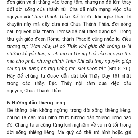
đơn giản và đi thẳng vào trọng tâm, nhưng nó đã làm thay
đổi đời sống của thánh nữ! Cha đã nhấn mạng việc cầu
nguyện với
Chúa Thánh Thần
. Kể từ đó, khi nghe theo lời
khuyên này mà cậy dựa nơi Chúa Thánh Thần, đời sống
cầu nguyện của thánh Têrêsa đã cải thiện đáng kể. Trong
thư gửi giáo đoàn Rôma, thánh Phaolô cũng nhắc lại điều
tương tự:
“Hơn nữa, lại có Thần Khí giúp đỡ chúng ta là
những kẻ yếu hèn, vì chúng ta không biết cầu nguyện thế
nào cho phải; nhưng chính Thần Khí cầu thay nguyện giúp
chúng ta, bằng những tiếng rên siết khôn tả.”
(Rm 8, 26).
Hãy để chúng ta được dẫn dắt bởi Thầy Dạy tốt nhất
trong các thầy, Bậc Thầy nội tâm của việc cầu
nguyện, Chúa Thánh Thần.
6. Hướng dẫn thiêng liêng
Để thăng tiến không ngừng trong đời sống thiêng liêng,
chúng ta cần một hình thức hướng dẫn thiêng liêng nào
đó. Chúng ta ai cũng từng kinh nghiệm về sự mù tối trong
đời sống thiêng liêng. Ma quỷ có thể trá hình hoặc giả