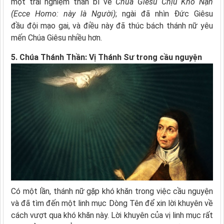
một trải nghiệm thần bí về
Chúa Giêsu Chịu Khổ Nạn
(Ecce Homo: này là Người)
; ngài đã nhìn Đức Giêsu
đầu đội mạo gai, và điều này đã thúc bách thánh nữ yêu
mến Chúa Giêsu nhiều hơn.
5. Chúa Thánh Thần:
Vị Thánh Sư trong cầu nguyện
Có một lần, thánh nữ gặp khó khăn trong việc cầu nguyện
và đã tìm đến một linh mục Dòng Tên để xin lời khuyên về
cách vượt qua khó khăn này. Lời khuyên của vị linh mục rất