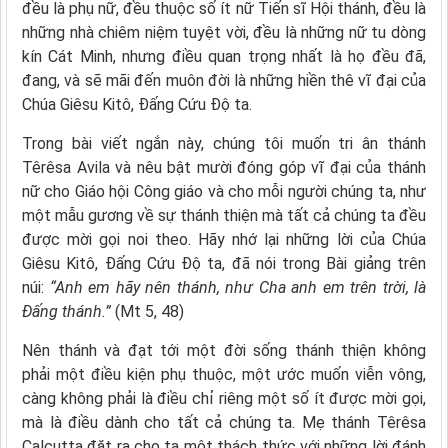
đều là phụ nữ, đều thuộc số ít nữ Tiến sĩ Hội thánh, đều là
những nhà chiêm niệm tuyệt vời, đều là những nữ tu dòng
kín Cát Minh, nhưng điều quan trọng nhất là họ đều đã,
đang, và sẽ mãi đến muôn đời là những hiền thê vĩ đại của
Chúa Giêsu Kitô, Đấng Cứu Độ ta.
Trong bài viết ngắn này, chúng tôi muốn tri ân thánh
Têrêsa Avila và nêu bật mười đóng góp vĩ đại của thánh
nữ cho Giáo hội Công giáo và cho mỗi người chúng ta, như
một mẫu gương về sự thánh thiện mà tất cả chúng ta đều
được mời gọi noi theo. Hãy nhớ lại những lời của Chúa
Giêsu Kitô, Đấng Cứu Độ ta, đã nói trong Bài giảng trên
núi:
“Anh em hãy nên
thánh
, như Cha anh em trên trời, là
Đấng t
hánh
.”
(Mt 5, 48)
Nên thánh và đạt tới một đời sống thánh thiện không
phải một điều kiện phụ thuộc, một ước muốn viễn vông,
càng không phải là điều chỉ riêng một số ít được mời gọi,
mà là điều dành cho tất cả chúng ta. Mẹ thánh Têrêsa
Calcutta đặt ra cho ta một thách thức với những lời đánh