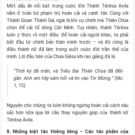
Một dấu ấn nổi bật trong cuộc đời Thánh Têrêsa Avila
nằm ở toàn bộ phạm trù hoán cải và canh tân. Cùng với
Thánh Gioan Thánh Giá, ngài là khí cụ chính mà Thiên Chúa
chọn để cải tổ dòng Cát Minh. Tuy nhiên, thánh Têrêsa
luôn ý thức rõ một điều: để hoán cải người khác, ta phải
bắt đầu từ chính bản thân mình trước – và đó cũng là
điều thánh nữ đã làm trong suốt cuộc đời trần thế của
mình. Lời đầu tiên của Chúa Giêsu khi rao giảng đã là:
“Thời kỳ đã mãn, và Triều Đại Thiên Chúa đã đến
gần. Anh em hãy sám hối và tin vào Tin Mừng.”
(Mc
1, 15).
Nguyện cho chúng ta luôn không ngừng hoán cải cách sâu
sắc hơn nữa qua lời cầu thay nguyện giúp của thánh nữ
Têrêsa Avila.
8. Những kiệt tác thiêng liêng – Các tác phẩm của