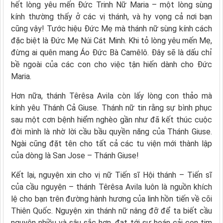
hết lòng yêu mến Đức Trinh Nữ Maria – một lòng sùng
kính thường thấy ở các vị thánh, và hy vọng cả nơi bạn
cũng vậy! Tước hiệu Đức Mẹ mà thánh nữ sùng kính cách
đặc biệt là Đức Mẹ Núi Cát Minh. Khi tỏ lòng yêu mến Mẹ,
đừng ai quên mang Áo Đức Bà Camêlô. Đây sẽ là dấu chỉ
bề ngoài của các con cho việc tận hiến dành cho Đức
Maria.
Hơn nữa, thánh Têrêsa Avila còn lấy lòng con thảo mà
kính yêu Thánh Cả Giuse. Thánh nữ tin rằng sự bình phục
sau một cơn bệnh hiểm nghèo gần như đã kết thúc cuộc
đời mình là nhờ lời cầu bầu quyền năng của Thánh Giuse.
Ngài cũng đặt tên cho tất cả các tu viện mới thành lập
của dòng là San Jose – Thánh Giuse!
Kết lại, nguyện xin cho vị nữ Tiến sĩ Hội thánh – Tiến sĩ
của cầu nguyện – thánh Têrêsa Avila luôn là nguồn khích
lệ cho bạn trên đường hành hương của linh hồn tiến về cõi
Thiên Quốc. Nguyện xin thánh nữ nâng đỡ để ta biết cầu
nguyện nhiều và sâu sắc hơn, đạt tới sự hoán cải con tim