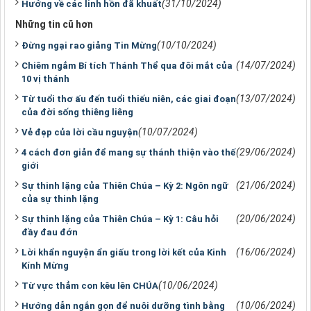
(31/10/2024)
Hướng về các linh hồn đã khuất
Những tin cũ hơn
(10/10/2024)
Đừng ngại rao giảng Tin Mừng
(14/07/2024)
Chiêm ngắm Bí tích Thánh Thể qua đôi mắt của
10 vị thánh
(13/07/2024)
Từ tuổi thơ ấu đến tuổi thiếu niên, các giai đoạn
của đời sống thiêng liêng
(10/07/2024)
Vẻ đẹp của lời cầu nguyện
(29/06/2024)
4 cách đơn giản để mang sự thánh thiện vào thế
giới
(21/06/2024)
Sự thinh lặng của Thiên Chúa – Kỳ 2: Ngôn ngữ
của sự thinh lặng
(20/06/2024)
Sự thinh lặng của Thiên Chúa – Kỳ 1: Câu hỏi
đầy đau đớn
(16/06/2024)
Lời khẩn nguyện ẩn giấu trong lời kết của Kinh
Kính Mừng
(10/06/2024)
Từ vực thẳm con kêu lên CHÚA
(10/06/2024)
Hướng dẫn ngắn gọn để nuôi dưỡng tình bằng