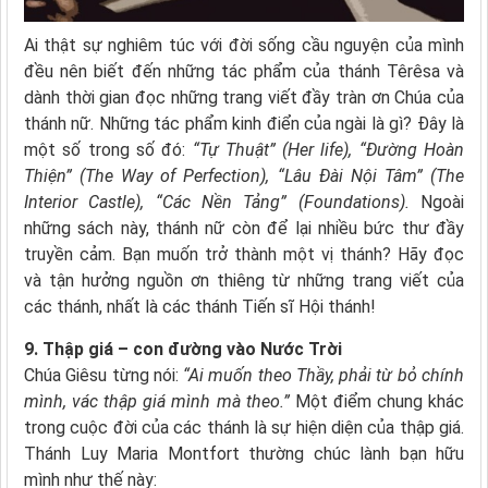
Ai thật sự nghiêm túc với đời sống cầu nguyện của mình
đều nên biết đến những tác phẩm của thánh Têrêsa và
dành thời gian đọc những trang viết đầy tràn ơn Chúa của
thánh nữ. Những tác phẩm kinh điển của ngài là gì? Đây là
một số trong số đó:
“Tự Thuật” (Her life), “Đường Hoàn
Thiện” (The Way of Perfection), “Lâu Đài Nội Tâm” (The
Interior Castle), “Các Nền Tảng” (Foundations).
Ngoài
những sách này, thánh nữ còn để lại nhiều bức thư đầy
truyền cảm. Bạn muốn trở thành một vị thánh? Hãy đọc
và tận hưởng nguồn ơn thiêng từ những trang viết của
các thánh, nhất là các thánh Tiến sĩ Hội thánh!
9. Thập giá – con đường vào Nước Trời
Chúa Giêsu từng nói:
“Ai muốn theo Thầy, phải từ bỏ chính
mình, vác thập giá mình mà theo.”
Một điểm chung khác
trong cuộc đời của các thánh là sự hiện diện của thập giá.
Thánh Luy Maria Montfort thường chúc lành bạn hữu
mình như thế này: