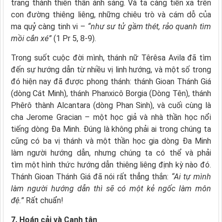
trang thành thiên thần ánh sáng. Và ta càng tiến xa trên
con đường thiêng liêng, những chiêu trò và cám dỗ của
ma quỷ càng tinh vi –
“như sư tử gầm thét, rảo quanh tìm
mồi cắn xé”
(1 Pr 5, 8-9).
Trong suốt cuộc đời mình, thánh nữ Têrêsa Avila đã tìm
đến sự hướng dẫn từ nhiều vị linh hướng, và một số trong
đó hiện nay đã được phong thánh: thánh Gioan Thánh Giá
(dòng Cát Minh), thánh Phanxicô Borgia (Dòng Tên), thánh
Phêrô thành Alcantara (dòng Phan Sinh), và cuối cùng là
cha Jerome Gracian – một học giả và nhà thần học nổi
tiếng dòng Đa Minh. Đúng là không phải ai trong chúng ta
cũng có ba vị thánh và một thần học gia dòng Đa Minh
làm người hướng dẫn, nhưng chúng ta có thể và phải
tìm một hình thức hướng dẫn thiêng liêng định kỳ nào đó.
Thánh Gioan Thánh Giá đã nói rất thẳng thắn:
“Ai tự mình
làm người hướng dẫn thì sẽ có một kẻ ngốc làm môn
đệ.”
Rất chuẩn!
7. Hoán cải và Canh tân