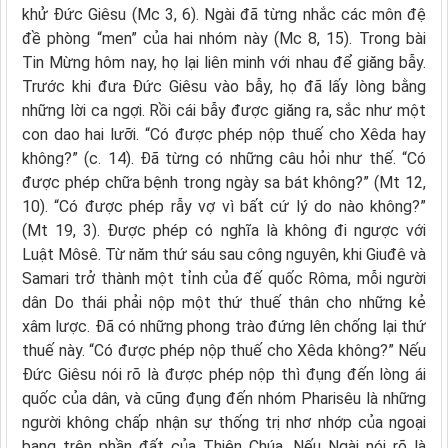
khử Đức Giêsu (Mc 3, 6). Ngài đã từng nhắc các môn đệ
đề phòng “men” của hai nhóm này (Mc 8, 15). Trong bài
Tin Mừng hôm nay, họ lại liên minh với nhau để giăng bẫy.
Trước khi đưa Đức Giêsu vào bẫy, họ đã lấy lòng bằng
những lời ca ngợi. Rồi cái bẫy được giăng ra, sắc như một
con dao hai lưỡi. “Có được phép nộp thuế cho Xêda hay
không?” (c. 14). Đã từng có những câu hỏi như thế. “Có
được phép chữa bệnh trong ngày sa bát không?” (Mt 12,
10). “Có được phép rẫy vợ vì bất cứ lý do nào không?”
(Mt 19, 3). Được phép có nghĩa là không đi ngược với
Luật Môsê. Từ năm thứ sáu sau công nguyên, khi Giuđê và
Samari trở thành một tỉnh của đế quốc Rôma, mỗi người
dân Do thái phải nộp một thứ thuế thân cho những kẻ
xâm lược. Đã có những phong trào đứng lên chống lại thứ
thuế này. “Có được phép nộp thuế cho Xêda không?” Nếu
Đức Giêsu nói rõ là được phép nộp thì đụng đến lòng ái
quốc của dân, và cũng đụng đến nhóm Pharisêu là những
người không chấp nhận sự thống trị nhơ nhớp của ngoại
bang trên phần đất của Thiên Chúa. Nếu Ngài nói rõ là