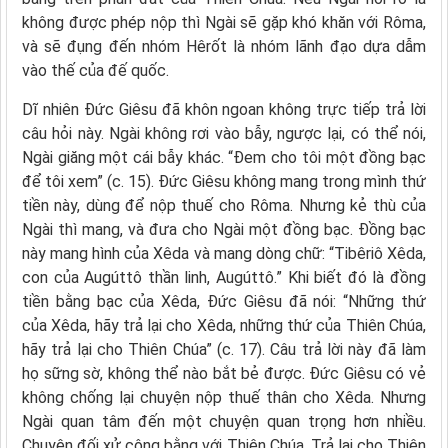
không được phép nộp thì Ngài sẽ gặp khó khăn với Rôma,
và sẽ đụng đến nhóm Hêrốt là nhóm lãnh đạo dựa dẫm
vào thế của đế quốc.
Dĩ nhiên Đức Giêsu đã khôn ngoan không trực tiếp trả lời
câu hỏi này. Ngài không rơi vào bẫy, ngược lại, có thể nói,
Ngài giăng một cái bẫy khác. “Đem cho tôi một đồng bạc
để tôi xem” (c. 15). Đức Giêsu không mang trong mình thứ
tiền này, dùng để nộp thuế cho Rôma. Nhưng kẻ thù của
Ngài thì mang, và đưa cho Ngài một đồng bạc. Đồng bạc
này mang hình của Xêda và mang dòng chữ: “Tibêriô Xêda,
con của Augúttô thần linh, Augúttô.” Khi biết đó là đồng
tiền bằng bạc của Xêda, Đức Giêsu đã nói: “Những thứ
của Xêda, hãy trả lại cho Xêda, những thứ của Thiên Chúa,
hãy trả lại cho Thiên Chúa” (c. 17). Câu trả lời này đã làm
họ sững sờ, không thể nào bắt bẻ được. Đức Giêsu có vẻ
không chống lại chuyện nộp thuế thân cho Xêda. Nhưng
Ngài quan tâm đến một chuyện quan trọng hơn nhiều.
Chuyện đối xử công bằng với Thiên Chúa. Trả lại cho Thiên