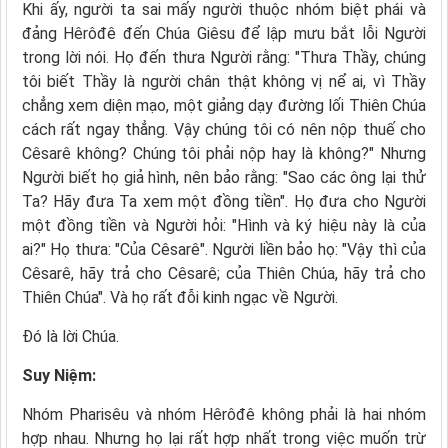
Khi ấy, người ta sai mấy người thuộc nhóm biệt phái và
đảng Hêrôđê đến Chúa Giêsu để lập mưu bắt lỗi Người
trong lời nói. Họ đến thưa Người rằng: "Thưa Thầy, chúng
tôi biết Thầy là người chân thật không vị nể ai, vì Thầy
chẳng xem diện mạo, một giảng dạy đường lối Thiên Chúa
cách rất ngay thẳng. Vậy chúng tôi có nên nộp thuế cho
Cêsarê không? Chúng tôi phải nộp hay là không?" Nhưng
Người biết họ giả hình, nên bảo rằng: "Sao các ông lại thử
Ta? Hãy đưa Ta xem một đồng tiền". Họ đưa cho Người
một đồng tiền và Người hỏi: "Hình và ký hiệu này là của
ai?" Họ thưa: "Của Cêsarê". Người liền bảo họ: "Vậy thì của
Cêsarê, hãy trả cho Cêsarê; của Thiên Chúa, hãy trả cho
Thiên Chúa". Và họ rất đỗi kinh ngạc về Người.
Ðó là lời Chúa.
Suy Niệm:
Nhóm Pharisêu và nhóm Hêrôđê không phải là hai nhóm
hợp nhau. Nhưng họ lại rất hợp nhất trong việc muốn trừ