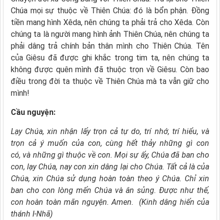
Chúa mọi sự thuộc về Thiên Chúa: đó là bổn phận. Đồng
tiền mang hình Xêda, nên chúng ta phải trả cho Xêda. Còn
chúng ta là người mang hình ảnh Thiên Chúa, nên chúng ta
phải dâng trả chính bản thân mình cho Thiên Chúa. Tên
của Giêsu đã được ghi khắc trong tim ta, nên chúng ta
không được quên mình đã thuộc trọn về Giêsu. Còn bao
điều trong đời ta thuộc về Thiên Chúa mà ta vẫn giữ cho
mình!
Cầu nguyện:
Lạy Chúa,
xin nhận lấy trọn cả tự do, trí nhớ, trí hiểu,
và
trọn cả ý muốn của con,
cùng hết thảy những gì con
có,
và những gì thuộc về con.
Mọi sự ấy, Chúa đã ban cho
con,
lạy Chúa, nay con xin dâng lại cho Chúa.
Tất cả là của
Chúa,
xin Chúa sử dụng hoàn toàn theo ý Chúa.
Chỉ xin
ban cho con lòng mến Chúa và ân sủng.
Được như thế,
con hoàn toàn mãn nguyện. Amen. (Kinh dâng hiến của
thánh I-Nhã)