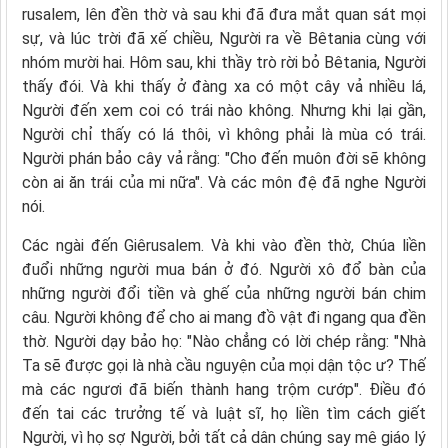
rusalem, lên đền thờ và sau khi đã đưa mắt quan sát mọi
sự, và lúc trời đã xế chiều, Người ra về Bêtania cùng với
nhóm mười hai. Hôm sau, khi thầy trò rời bỏ Bêtania, Người
thấy đói. Và khi thấy ở đàng xa có một cây vả nhiều lá,
Người đến xem coi có trái nào không. Nhưng khi lại gần,
Người chỉ thấy có lá thôi, vì không phải là mùa có trái.
Người phán bảo cây vả rằng: "Cho đến muôn đời sẽ không
còn ai ăn trái của mi nữa". Và các môn đệ đã nghe Người
nói.
Các ngài đến Giêrusalem. Và khi vào đền thờ, Chúa liền
đuổi những người mua bán ở đó. Người xô đổ bàn của
những người đổi tiền và ghế của những người bán chim
câu. Người không để cho ai mang đồ vật đi ngang qua đền
thờ. Người dạy bảo họ: "Nào chẳng có lời chép rằng: "Nhà
Ta sẽ được gọi là nhà cầu nguyện của mọi dận tộc ư? Thế
mà các ngươi đã biến thành hang trộm cướp". Ðiều đó
đến tai các trưởng tế và luật sĩ, họ liền tìm cách giết
Người, vì họ sợ Người, bởi tất cả dân chúng say mê giáo lý