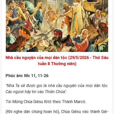
Nhà cầu nguyện của mọi dân tộc (29/5/2026 - Thứ Sáu
tuần 8 Thường niên)
Phúc âm: Mc 11, 11-26
"Nhà Ta sẽ được gọi là nhà cầu nguyện của mọi dân tộc.
Các ngươi hãy tin vào Thiên Chúa".
Tin Mừng Chúa Giêsu Kitô theo Thánh Marcô.
(Khi nghe dân chúng hoan hô), Chúa Giêsu vào thành Giê-