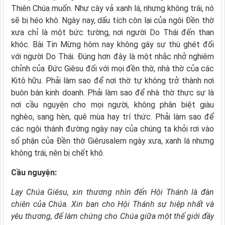
Thiên Chúa muốn. Như cây vả xanh lá, nhưng không trái, nó
sẽ bị héo khô. Ngày nay, dấu tích còn lại của ngôi Đền thờ
xưa chỉ là một bức tường, nơi người Do Thái đến than
khóc. Bài Tin Mừng hôm nay không gây sự thù ghét đối
với người Do Thái. Đúng hơn đây là một nhắc nhở nghiêm
chỉnh của Đức Giêsu đối với mọi đền thờ, nhà thờ của các
Kitô hữu. Phải làm sao để nơi thờ tự không trở thành nơi
buôn bán kinh doanh. Phải làm sao để nhà thờ thực sự là
nơi cầu nguyện cho mọi người, không phân biệt giàu
nghèo, sang hèn, quê mùa hay trí thức. Phải làm sao để
các ngôi thánh đường ngày nay của chúng ta khỏi rơi vào
số phận của Đền thờ Giêrusalem ngày xưa, xanh lá nhưng
không trái, nên bị chết khô.
Cầu nguyện:
Lạy Chúa Giêsu,
xin thương nhìn đến Hội Thánh là đàn
chiên của Chúa.
Xin ban cho Hội Thánh
sự hiệp nhất và
yêu thương,
để làm chứng cho Chúa giữa một thế giới đầy