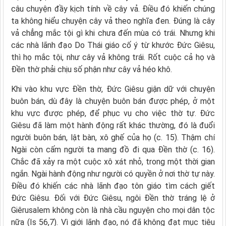
câu chuyện đầy kịch tính về cây vả. Điều đó khiến chúng
ta không hiểu chuyện cây vả theo nghĩa đen. Đúng là cây
vả chẳng mắc tội gì khi chưa đến mùa có trái. Nhưng khi
các nhà lãnh đạo Do Thái giáo cố ý từ khước Đức Giêsu,
thì họ mắc tội, như cây vả không trái. Rốt cuộc cả họ và
Đền thờ phải chịu số phận như cây vả héo khô.
Khi vào khu vực Đền thờ, Đức Giêsu giận dữ với chuyện
buôn bán, dù đây là chuyện buôn bán được phép, ở một
khu vực được phép, để phục vụ cho việc thờ tự. Đức
Giêsu đã làm một hành động rất khác thường, đó là đuổi
người buôn bán, lật bàn, xô ghế của họ (c. 15). Thậm chí
Ngài còn cấm người ta mang đồ đi qua Đền thờ (c. 16).
Chắc đã xảy ra một cuộc xô xát nhỏ, trong một thời gian
ngắn. Ngài hành động như người có quyền ở nơi thờ tự này.
Điều đó khiến các nhà lãnh đạo tôn giáo tìm cách giết
Đức Giêsu. Đối với Đức Giêsu, ngôi Đền thờ tráng lệ ở
Giêrusalem không còn là nhà cầu nguyện cho mọi dân tộc
nữa (Is 56,7). Vì giới lãnh đạo, nó đã không đạt mục tiêu