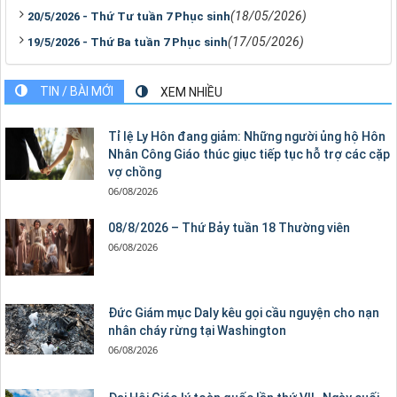
(18/05/2026)
20/5/2026 - Thứ Tư tuần 7 Phục sinh
(17/05/2026)
19/5/2026 - Thứ Ba tuần 7 Phục sinh
TIN / BÀI MỚI
XEM NHIỀU
Tỉ lệ Ly Hôn đang giảm: Những người ủng hộ Hôn
Nhân Công Giáo thúc giục tiếp tục hỗ trợ các cặp
vợ chồng
06/08/2026
08/8/2026 – Thứ Bảy tuần 18 Thường viên
06/08/2026
Đức Giám mục Daly kêu gọi cầu nguyện cho nạn
nhân cháy rừng tại Washington
06/08/2026