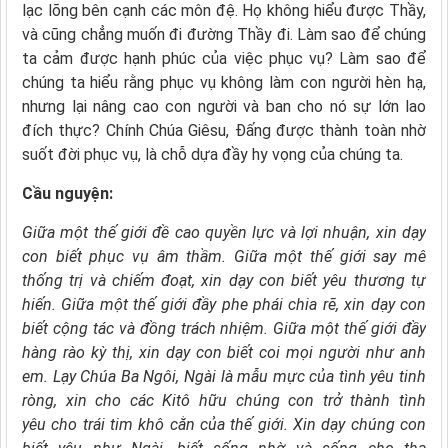
lạc lõng bên cạnh các môn đệ. Họ không hiểu được Thầy,
và cũng chẳng muốn đi đường Thầy đi. Làm sao để chúng
ta cảm được hạnh phúc của việc phục vụ? Làm sao để
chúng ta hiểu rằng phục vụ không làm con người hèn hạ,
nhưng lại nâng cao con người và ban cho nó sự lớn lao
đích thực? Chính Chúa Giêsu, Đấng được thành toàn nhờ
suốt đời phục vụ, là chỗ dựa đầy hy vọng của chúng ta.
Cầu nguyện:
Giữa một thế giới đề cao quyền lực và lợi nhuận,
xin dạy
con biết phục vụ âm thầm.
Giữa một thế giới say mê
thống trị và chiếm đoạt,
xin dạy con biết yêu thương tự
hiến.
Giữa một thế giới đầy phe phái chia rẽ,
xin dạy con
biết cộng tác và đồng trách nhiệm.
Giữa một thế giới đầy
hàng rào kỳ thị,
xin dạy con biết coi mọi người như anh
em.
Lạy Chúa Ba Ngôi,
Ngài là mẫu mực của tình yêu tinh
ròng,
xin cho các Kitô hữu chúng con
trở thành tình
yêu
cho trái tim khô cằn của thế giới.
Xin dạy chúng con