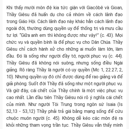
Khi thấy mười môn đệ kia tức giận với Giacôbê và Gioan,
Thầy Giêsu đã huấn dụ cho cả nhóm về cách lãnh đạo
trong Giáo Hội. Cách lãnh đạo này khác hẳn cách lãnh đạo
ngoài đời, thường dùng quyền uy để thống trị và mưu cầu
tư lợi. “Giữa anh em thì không được như vậy!” (c. 43). Mọi
chức vụ và quyền bính là để phục vụ cho Dân Chúa. Thầy
Giêsu chỉ cách hành xử cho những ai muốn làm lớn, làm
đầu. Đó là sống như người đầy tớ, người phục vụ (c. 44).
Thầy Giêsu đã không nói suông, nhưng sống điều Ngài
giảng. Rõ ràng Thầy là người có uy quyền (Mc 1, 22.27; 2,
10). Nhưng quyền uy đó chỉ được dùng để rao giảng và để
giải phóng. Suốt đời Thầy đã sống như một người phục vụ.
Và giờ đây, cái chết của Thầy chính là một việc phục vụ
cao nhất. Lần đầu tiên Thầy Giêsu nói rõ ý nghĩa cái chết
của mình. Như người Tôi Trung trong ngôn sứ Isaia (Is
52,13 - 53,12) Thầy phải trả giá bằng mạng sống để cứu
chuộc muôn người (c. 45). Không dễ kéo các môn đệ ra
khỏi những tham vọng trần tục. Thầy Giêsu vẫn thấy mình