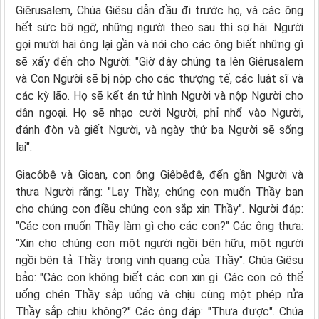
Giêrusalem, Chúa Giêsu dẫn đầu đi trước họ, và các ông
hết sức bỡ ngỡ, những người theo sau thì sợ hãi. Người
gọi mười hai ông lại gần và nói cho các ông biết những gì
sẽ xẩy đến cho Người: "Giờ đây chúng ta lên Giêrusalem
và Con Người sẽ bị nộp cho các thượng tế, các luật sĩ và
các kỳ lão. Họ sẽ kết án tử hình Người và nộp Người cho
dân ngoại. Họ sẽ nhạo cười Người, phỉ nhổ vào Người,
đánh đòn và giết Người, và ngày thứ ba Người sẽ sống
lại".
Giacôbê và Gioan, con ông Giêbêđê, đến gần Người và
thưa Người rằng: "Lạy Thầy, chúng con muốn Thầy ban
cho chúng con điều chúng con sắp xin Thầy". Người đáp:
"Các con muốn Thầy làm gì cho các con?" Các ông thưa:
"Xin cho chúng con một người ngồi bên hữu, một người
ngồi bên tả Thầy trong vinh quang của Thầy". Chúa Giêsu
bảo: "Các con không biết các con xin gì. Các con có thể
uống chén Thầy sắp uống và chịu cùng một phép rửa
Thầy sắp chịu không?" Các ông đáp: "Thưa được". Chúa