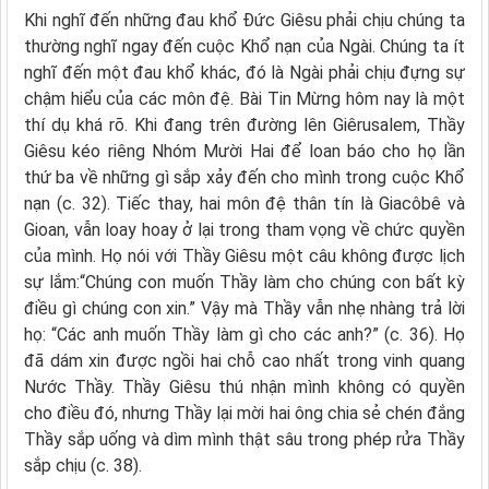
Khi nghĩ đến những đau khổ Đức Giêsu phải chịu chúng ta
thường nghĩ ngay đến cuộc Khổ nạn của Ngài. Chúng ta ít
nghĩ đến một đau khổ khác, đó là Ngài phải chịu đựng sự
chậm hiểu của các môn đệ. Bài Tin Mừng hôm nay là một
thí dụ khá rõ. Khi đang trên đường lên Giêrusalem, Thầy
Giêsu kéo riêng Nhóm Mười Hai để loan báo cho họ lần
thứ ba về những gì sắp xảy đến cho mình trong cuộc Khổ
nạn (c. 32). Tiếc thay, hai môn đệ thân tín là Giacôbê và
Gioan, vẫn loay hoay ở lại trong tham vọng về chức quyền
của mình. Họ nói với Thầy Giêsu một câu không được lịch
sự lắm:“Chúng con muốn Thầy làm cho chúng con bất kỳ
điều gì chúng con xin.” Vậy mà Thầy vẫn nhẹ nhàng trả lời
họ: “Các anh muốn Thầy làm gì cho các anh?” (c. 36). Họ
đã dám xin được ngồi hai chỗ cao nhất trong vinh quang
Nước Thầy. Thầy Giêsu thú nhận mình không có quyền
cho điều đó, nhưng Thầy lại mời hai ông chia sẻ chén đắng
Thầy sắp uống và dìm mình thật sâu trong phép rửa Thầy
sắp chịu (c. 38).