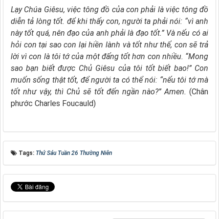
Lạy Chúa Giêsu,
việc tông đồ của con phải là việc tông đồ
diễn tả lòng tốt.
để khi thấy con, người ta phải nói:
“vì anh
này tốt quá, nên đạo của anh phải là đạo tốt.”
Và nếu có ai
hỏi con
tại sao con lại hiền lành và tốt như thế,
con sẽ trả
lời
vì con là tôi tớ của một đấng tốt hơn con nhiều.
“Mong
sao bạn biết được Chủ Giêsu của tôi tốt biết bao!”
Con
muốn sống thật tốt, để người ta có thể nói:
“nếu tôi tớ mà
tốt như vậy,
thì Chủ sẽ tốt đến ngần nào?” Amen.
(Chân
phước Charles Foucauld)
Tags:
Thứ Sáu Tuần 26 Thường Niên