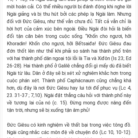
mời hoán cải. Có thể nhiều người bị đánh động khi nghe lời
Ngài giảng và bị thu hút bởi các phép lạ Ngài làm. Nhưng
đối với Đức Giêsu, như thế vẫn chưa đủ. Tất cả vẫn chỉ là
hời hợt của cảm xúc bên ngoài. Điều Ngài đòi hỏi là biến
đổi tận căn bên trong cuộc sống. “Khốn cho ngươi, hỡi
Khoradin! Khốn cho ngươi, hỡi Bếtsaiđa! Đức Giêsu đau
đớn thốt lên như thế khi phải so sánh hai thành phố trên
với hai thành phố dân ngoại tội lỗi là Tia và Xiđôn (Is 23; Ed
26-28). Hai thành phố ở Galilê chẳng đổi gì mấy dù đã biết
Ngài từ lâu. Dân ở đây sẽ bị xét xử nghiêm khắc hơn trong
cuộc phán xét. Thành phố Caphácnaum cũng chẳng khá
hơn, dù đây là nơi Đức Giêsu hay lui tới để phục vụ (Lc 4,
23. 31-37 ; 7,10). Ngài đặt thẳng câu hỏi với thành phố này
về tương lai của nó (c. 15). Đừng mong được nâng đến
tận trời, nhưng sẽ bị xuống tận âm phủ!
Đức Giêsu có kinh nghiệm về thất bại trong việc tông đồ.
Ngài cũng nhắc các môn đệ về chuyện đó (Lc 10, 10-12).