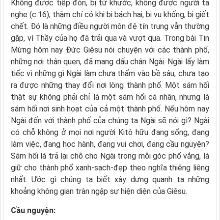
Không được tiếp đón, bị từ khước, không được người ta
nghe (c.16), thậm chí có khi bị bách hại, bị vu khống, bị giết
chết. Đó là những điều người môn đệ tín trung vẫn thường
gặp, vì Thầy của họ đã trải qua và vượt qua. Trong bài Tin
Mừng hôm nay Đức Giêsu nói chuyện với các thành phố,
những nơi thân quen, đã mang dấu chân Ngài. Ngài lấy làm
tiếc vì những gì Ngài làm chưa thấm vào bề sâu, chưa tạo
ra được những thay đổi nơi lòng thành phố. Một sám hối
thật sự không phải chỉ là một sám hối cá nhân, nhưng là
sám hối nơi sinh hoạt của cả một thành phố. Nếu hôm nay
Ngài đến với thành phố của chúng ta Ngài sẽ nói gì? Ngài
có chỗ không ở mọi nơi người Kitô hữu đang sống, đang
làm việc, đang học hành, đang vui chơi, đang cầu nguyện?
Sám hối là trả lại chỗ cho Ngài trong mỗi góc phố vắng, là
giữ cho thành phố xanh-sạch-đẹp theo nghĩa thiêng liêng
nhất. Ước gì chúng ta biết xây dựng quanh ta những
khoảng không gian tràn ngập sự hiện diện của Giêsu.
Cầu nguyện: