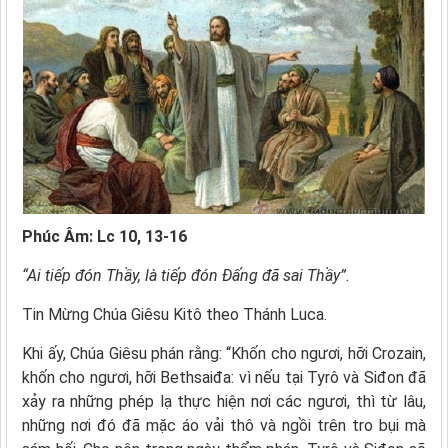
Phúc Âm: Lc 10, 13-16
“Ai tiếp đón Thầy, là tiếp đón Ðấng đã sai Thầy”.
Tin Mừng Chúa Giêsu Kitô theo Thánh Luca.
Khi ấy, Chúa Giêsu phán rằng: “Khốn cho ngươi, hỡi Crozain,
khốn cho ngươi, hỡi Bethsaiđa: vì nếu tại Tyrô và Siđon đã
xảy ra những phép lạ thực hiện nơi các ngươi, thì từ lâu,
những nơi đó đã mặc áo vải thô và ngồi trên tro bụi mà