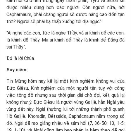
sám hối. Cho nên trong ngày thẩm phán, Tyrô và Siđon sẽ
được nhiêu dung hơn các ngươi. Còn ngươi nữa, hỡi
Capharnaum, phải chăng ngươi sẽ được nâng cao đến tận
trời? Ngươi sẽ phải hạ thấp xuống tới địa ngục”.
“Ai nghe các con, tức là nghe Thầy, và ai khinh dể các con,
là khinh dể Thầy. Mà ai khinh dể Thầy là khinh dể Ðấng đã
sai Thầy”.
Ðó là lời Chúa.
Suy niệm:
Tin Mừng hôm nay kể lại một kinh nghiệm không vui của
Đức Giêsu, Kinh nghiệm của một người tận tụy với công
việc tông đồ nhưng sau thời gian dài chờ đợi, kết quả lại
không như ý. Đức Giêsu là người vùng Galilê, hẳn Ngài yêu
vùng đất này. Ngài thường lui tới những thành phố quanh
Hồ Galilê. Khoradin, Bếtsaiđa, Caphácnaum nằm trong số
đó. Ngài đã rao giảng nhiều về sám hối (7, 36-50; 13, 1-5;
19, 1-10), và Ngài cũng làm bao phép lạ kèm theo để gọi