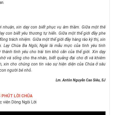
an.
ợi nhuận, xin dạy con biết phục vụ âm thầm. Giữa một thế
dạy con biết yêu thương tự hiến. Giữa một thế giới đầy phe
 đồng trách nhiệm. Giữa một thế giới đầy hàng rào kỳ thị, xin
. Lạy Chúa Ba Ngôi, Ngài là mẫu mực của tình yêu tinh
 thành tình yêu cho trái tim khô cằn của thế giới. Xin dạy
nhờ và sống cho tha nhân, biết quảng đại cho đi và khiêm
h, xin cho chúng con tin vào sự hiện diện của Chúa ở sâu
 con người bé nhỏ.
Lm. Antôn Nguyễn Cao Siêu, SJ
5 PHÚT LỜI CHÚA
c viện Dòng Ngôi Lời