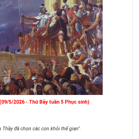
(09/5/2026 - Thứ Bảy tuần 5 Phục sinh)
h Thầy đã chọn các con khỏi thế gian".