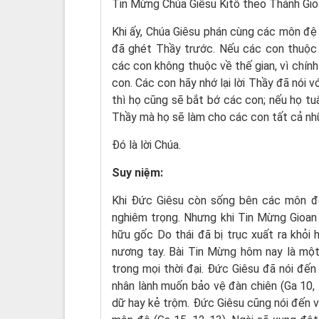
Tin Mừng Chúa Giêsu Kitô theo Thánh Gio
Khi ấy, Chúa Giêsu phán cùng các môn đệ 
đã ghét Thầy trước. Nếu các con thuộc 
các con không thuộc về thế gian, vì chính
con. Các con hãy nhớ lại lời Thầy đã nói 
thì họ cũng sẽ bắt bớ các con; nếu họ tuân
Thầy mà họ sẽ làm cho các con tất cả nhữ
Ðó là lời Chúa.
Suy niệm:
Khi Đức Giêsu còn sống bên các môn đ
nghiêm trọng. Nhưng khi Tin Mừng Gioan 
hữu gốc Do thái đã bị trục xuất ra khỏi
nương tay. Bài Tin Mừng hôm nay là một
trong mọi thời đại. Đức Giêsu đã nói đến
nhân lành muốn bảo vệ đàn chiên (Ga 10, 1
dữ hay kẻ trộm. Đức Giêsu cũng nói đến v