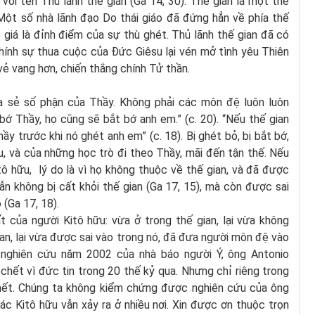
với tên Thủ lãnh thế gian (Ga 14, 30). Thế gian là một thế
Một số nhà lãnh đạo Do thái giáo đã đứng hẳn về phía thế
 giá là đỉnh điểm của sự thù ghét. Thủ lãnh thế gian đã có
ính sự thua cuộc của Đức Giêsu lại vén mở tình yêu Thiên
vẻ vang hơn, chiến thắng chính Tử thần.
 sẻ số phận của Thầy. Không phải các môn đệ luôn luôn
ớ Thầy, họ cũng sẽ bắt bớ anh em.” (c. 20). “Nếu thế gian
y trước khi nó ghét anh em” (c. 18). Bị ghét bỏ, bị bắt bớ,
su, và của những học trò đi theo Thầy, mãi đến tận thế. Nếu
tô hữu, lý do là vì họ không thuộc về thế gian, và đã được
 vẫn không bị cất khỏi thế gian (Ga 17, 15), mà còn được sai
 (Ga 17, 18).
t của người Kitô hữu: vừa ở trong thế gian, lại vừa không
an, lại vừa được sai vào trong nó, đã đưa người môn đệ vào
nghiên cứu năm 2002 của nhà báo người Ý, ông Antonio
chết vì đức tin trong 20 thế kỷ qua. Nhưng chỉ riêng trong
 chết. Chúng ta không kiểm chứng được nghiên cứu của ông
ác Kitô hữu vẫn xảy ra ở nhiều nơi. Xin được ơn thuộc trọn