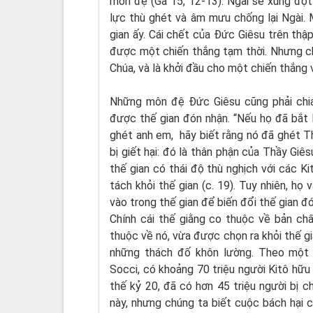
môn đệ (Ga 15, 12-13). Ngài sẽ xung đột 
lực thù ghét và âm mưu chống lại Ngài. 
gian ấy. Cái chết của Đức Giêsu trên thập
được một chiến thắng tạm thời. Nhưng ch
Chúa, và là khởi đầu cho một chiến thắng 
Những môn đệ Đức Giêsu cũng phải chia
được thế gian đón nhận. “Nếu họ đã bắt b
ghét anh em, hãy biết rằng nó đã ghét Thầ
bị giết hại: đó là thân phận của Thầy Giê
thế gian có thái độ thù nghịch với các Ki
tách khỏi thế gian (c. 19). Tuy nhiên, họ
vào trong thế gian để biến đổi thế gian đó
Chính cái thế giằng co thuộc về bản chấ
thuộc về nó, vừa được chọn ra khỏi thế gi
những thách đố khôn lường. Theo một 
Socci, có khoảng 70 triệu người Kitô hữu 
thế kỷ 20, đã có hơn 45 triệu người bị
này, nhưng chúng ta biết cuộc bách hại c