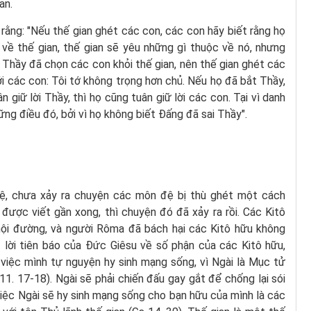
an.
rằng: "Nếu thế gian ghét các con, các con hãy biết rằng họ
về thế gian, thế gian sẽ yêu những gì thuộc về nó, nhưng
 Thầy đã chọn các con khỏi thế gian, nên thế gian ghét các
với các con: Tôi tớ không trọng hơn chủ. Nếu họ đã bắt Thầy,
 giữ lời Thầy, thì họ cũng tuân giữ lời các con. Tại vì danh
ng điều đó, bởi vì họ không biết Ðấng đã sai Thầy".
ệ, chưa xảy ra chuyện các môn đệ bị thù ghét một cách
được viết gần xong, thì chuyện đó đã xảy ra rồi. Các Kitô
 hội đường, và người Rôma đã bách hại các Kitô hữu không
 lời tiên báo của Đức Giêsu về số phận của các Kitô hữu,
 việc mình tự nguyện hy sinh mạng sống, vì Ngài là Mục tử
1. 17-18). Ngài sẽ phải chiến đấu gay gắt để chống lại sói
iệc Ngài sẽ hy sinh mạng sống cho bạn hữu của mình là các