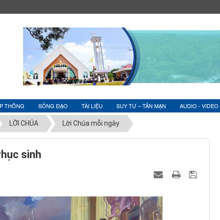
ỆP THÔNG
SỐNG ĐẠO
TÀI LIỆU
SUY TƯ – TẢN MẠN
AUDIO - VIDEO
LỜI CHÚA
Lời Chúa mỗi ngày
Phục sinh