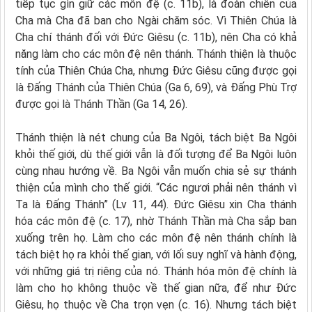
tiếp tục gìn giữ các môn đệ (c. 11b), là đoàn chiên của
Cha mà Cha đã ban cho Ngài chăm sóc. Vì Thiên Chúa là
Cha chí thánh đối với Đức Giêsu (c. 11b), nên Cha có khả
năng làm cho các môn đệ nên thánh. Thánh thiện là thuộc
tính của Thiên Chúa Cha, nhưng Đức Giêsu cũng được gọi
là Đấng Thánh của Thiên Chúa (Ga 6, 69), và Đấng Phù Trợ
được gọi là Thánh Thần (Ga 14, 26).
Thánh thiện là nét chung của Ba Ngôi, tách biệt Ba Ngôi
khỏi thế giới, dù thế giới vẫn là đối tượng để Ba Ngôi luôn
cùng nhau hướng về. Ba Ngôi vẫn muốn chia sẻ sự thánh
thiện của mình cho thế giới. “Các ngươi phải nên thánh vì
Ta là Đấng Thánh” (Lv 11, 44). Đức Giêsu xin Cha thánh
hóa các môn đệ (c. 17), nhờ Thánh Thần mà Cha sắp ban
xuống trên họ. Làm cho các môn đệ nên thánh chính là
tách biệt họ ra khỏi thế gian, với lối suy nghĩ và hành động,
với những giá trị riêng của nó. Thánh hóa môn đệ chính là
làm cho họ không thuộc về thế gian nữa, để như Đức
Giêsu, họ thuộc về Cha trọn vẹn (c. 16). Nhưng tách biệt