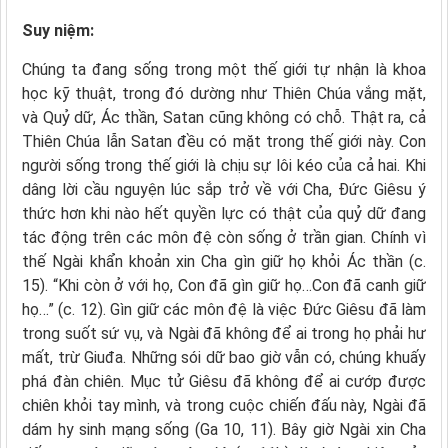
Suy niệm:
Chúng ta đang sống trong một thế giới tự nhận là khoa
học kỹ thuật, trong đó dường như Thiên Chúa vắng mặt,
và Quỷ dữ, Ác thần, Satan cũng không có chỗ. Thật ra, cả
Thiên Chúa lẫn Satan đều có mặt trong thế giới này. Con
người sống trong thế giới là chịu sự lôi kéo của cả hai. Khi
dâng lời cầu nguyện lúc sắp trở về với Cha, Đức Giêsu ý
thức hơn khi nào hết quyền lực có thật của quỷ dữ đang
tác động trên các môn đệ còn sống ở trần gian. Chính vì
thế Ngài khẩn khoản xin Cha gìn giữ họ khỏi Ác thần (c.
15). “Khi còn ở với họ, Con đã gìn giữ họ…Con đã canh giữ
họ…” (c. 12). Gìn giữ các môn đệ là việc Đức Giêsu đã làm
trong suốt sứ vụ, và Ngài đã không để ai trong họ phải hư
mất, trừ Giuđa. Những sói dữ bao giờ vẫn có, chúng khuấy
phá đàn chiên. Mục tử Giêsu đã không để ai cướp được
chiên khỏi tay mình, và trong cuộc chiến đấu này, Ngài đã
dám hy sinh mạng sống (Ga 10, 11). Bây giờ Ngài xin Cha