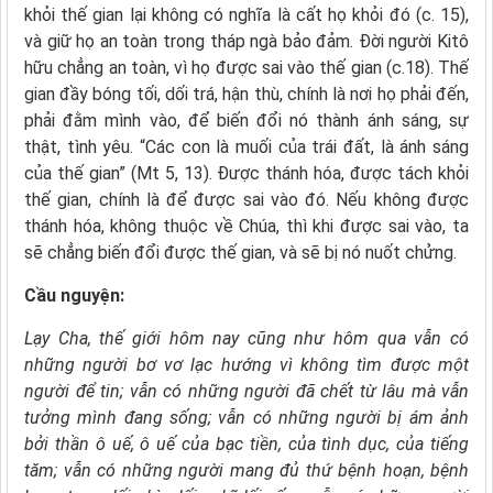
khỏi thế gian lại không có nghĩa là cất họ khỏi đó (c. 15),
và giữ họ an toàn trong tháp ngà bảo đảm. Đời người Kitô
hữu chẳng an toàn, vì họ được sai vào thế gian (c.18). Thế
gian đầy bóng tối, dối trá, hận thù, chính là nơi họ phải đến,
phải đằm mình vào, để biến đổi nó thành ánh sáng, sự
thật, tình yêu. “Các con là muối của trái đất, là ánh sáng
của thế gian” (Mt 5, 13). Được thánh hóa, được tách khỏi
thế gian, chính là để được sai vào đó. Nếu không được
thánh hóa, không thuộc về Chúa, thì khi được sai vào, ta
sẽ chẳng biến đổi được thế gian, và sẽ bị nó nuốt chửng.
Cầu nguyện:
Lạy Cha,
thế giới hôm nay cũng như hôm qua
vẫn có
những người bơ vơ lạc hướng
vì không tìm được một
người để tin;
vẫn có những người đã chết từ lâu
mà vẫn
tưởng mình đang sống;
vẫn có những người bị ám ảnh
bởi thần ô uế,
ô uế của bạc tiền, của tình dục, của tiếng
tăm;
vẫn có những người mang đủ thứ bệnh hoạn,
bệnh