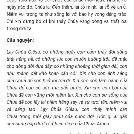
ngày nào đó, Chúa lại đến thăm, lại tỏ mình, lại vỗ về an ủi.
Niềm vui trong ta như sống lại với bao hy vọng dâng trào.
Chỉ xin đừng bỏ đi khi thấy Chúa vắng bóng và thất bại
trong đời ta.
Cầu nguyện:
Lạy Chúa Giêsu,
có những ngày con cảm thấy
đời sống
thật nặng nề;
có những lúc con muốn buông trôi,
để mặc
cho dòng đời đưa đẩy;
có những khoảng thời gian dài,
con
như mảnh đất khô khan cằn cỗi.
Xin cho con ánh sáng
của Chúa
để con biết lối mà đi.
Xin cho con tấm bánh của
Chúa
để con có sức mà dấn bước.
Xin cho con Lời của
Chúa
để con vững một niềm tin.
Xin cho con sự sống của
Chúa
để con lấy lại niềm hăng say và sự tươi tắn,
niềm vui
và sáng tạo.
Lạy Chúa Giêsu,
con thấy mình cần
Chúa
trong mỗi giây phút của cuộc đời.
Ước gì ai gặp
con cũng gặp được sự hiện diện của Chúa. Amen.