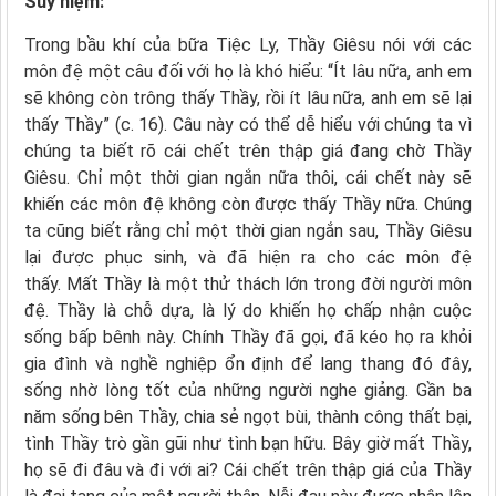
Suy niệm:
Trong bầu khí của bữa Tiệc Ly, Thầy Giêsu nói với các
môn đệ một câu đối với họ là khó hiểu: “Ít lâu nữa, anh em
sẽ không còn trông thấy Thầy, rồi ít lâu nữa, anh em sẽ lại
thấy Thầy” (c. 16). Câu này có thể dễ hiểu với chúng ta vì
chúng ta biết rõ cái chết trên thập giá đang chờ Thầy
Giêsu. Chỉ một thời gian ngắn nữa thôi, cái chết này sẽ
khiến các môn đệ không còn được thấy Thầy nữa. Chúng
ta cũng biết rằng chỉ một thời gian ngắn sau, Thầy Giêsu
lại được phục sinh, và đã hiện ra cho các môn đệ
thấy. Mất Thầy là một thử thách lớn trong đời người môn
đệ. Thầy là chỗ dựa, là lý do khiến họ chấp nhận cuộc
sống bấp bênh này. Chính Thầy đã gọi, đã kéo họ ra khỏi
gia đình và nghề nghiệp ổn định để lang thang đó đây,
sống nhờ lòng tốt của những người nghe giảng. Gần ba
năm sống bên Thầy, chia sẻ ngọt bùi, thành công thất bại,
tình Thầy trò gần gũi như tình bạn hữu. Bây giờ mất Thầy,
họ sẽ đi đâu và đi với ai? Cái chết trên thập giá của Thầy