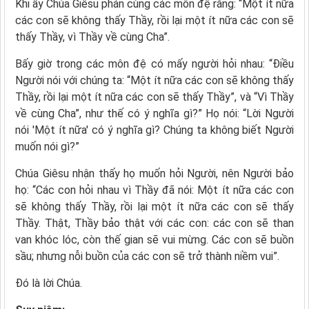
Khi ấy Chúa Giêsu phán cùng các môn đệ rằng: “Một ít nữa
các con sẽ không thấy Thầy, rồi lại một ít nữa các con sẽ
thấy Thầy, vì Thầy về cùng Cha”.
Bấy giờ trong các môn đệ có mấy người hỏi nhau: “Ðiều
Người nói với chúng ta: “Một ít nữa các con sẽ không thấy
Thầy, rồi lại một ít nữa các con sẽ thấy Thầy”, và “Vì Thầy
về cùng Cha”, như thế có ý nghĩa gì?” Họ nói: “Lời Người
nói 'Một ít nữa' có ý nghĩa gì? Chúng ta không biết Người
muốn nói gì?”
Chúa Giêsu nhận thấy họ muốn hỏi Người, nên Người bảo
họ: “Các con hỏi nhau vì Thầy đã nói: Một ít nữa các con
sẽ không thấy Thầy, rồi lại một ít nữa các con sẽ thấy
Thầy. Thật, Thầy bảo thật với các con: các con sẽ than
van khóc lóc, còn thế gian sẽ vui mừng. Các con sẽ buồn
sầu; nhưng nỗi buồn của các con sẽ trở thành niềm vui”.
Ðó là lời Chúa.