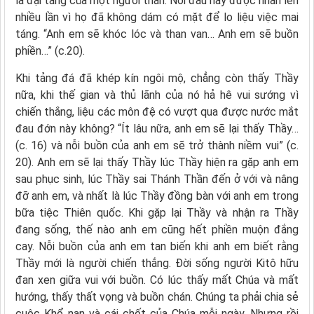
là đại tang của một người thân. Nỗi đau này được nhân lên
nhiều lần vì họ đã không dám có mặt để lo liệu việc mai
táng. “Anh em sẽ khóc lóc và than van… Anh em sẽ buồn
phiền…” (c.20).
Khi tảng đá đã khép kín ngôi mộ, chẳng còn thấy Thầy
nữa, khi thế gian và thủ lãnh của nó hả hê vui sướng vì
chiến thắng, liệu các môn đệ có vượt qua được nước mắt
đau đớn này không? “Ít lâu nữa, anh em sẽ lại thấy Thầy…
(c. 16) và nỗi buồn của anh em sẽ trở thành niềm vui” (c.
20). Anh em sẽ lại thấy Thầy lúc Thầy hiện ra gặp anh em
sau phục sinh, lúc Thầy sai Thánh Thần đến ở với và nâng
đỡ anh em, và nhất là lúc Thầy đồng bàn với anh em trong
bữa tiệc Thiên quốc. Khi gặp lại Thầy và nhận ra Thầy
đang sống, thế nào anh em cũng hết phiền muộn đắng
cay. Nỗi buồn của anh em tan biến khi anh em biết rằng
Thầy mới là người chiến thắng. Đời sống người Kitô hữu
đan xen giữa vui với buồn. Có lúc thấy mất Chúa và mất
hướng, thấy thất vọng và buồn chán. Chúng ta phải chia sẻ
cuộc Khổ nạn và cái chết của Chúa mỗi ngày. Nhưng rồi