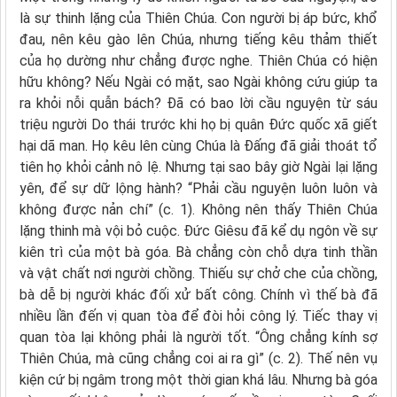
là sự thinh lặng của Thiên Chúa. Con người bị áp bức, khổ
đau, nên kêu gào lên Chúa, nhưng tiếng kêu thảm thiết
của họ dường như chẳng được nghe. Thiên Chúa có hiện
hữu không? Nếu Ngài có mặt, sao Ngài không cứu giúp ta
ra khỏi nỗi quẫn bách? Đã có bao lời cầu nguyện từ sáu
triệu người Do thái trước khi họ bị quân Đức quốc xã giết
hại dã man. Họ kêu lên cùng Chúa là Đấng đã giải thoát tổ
tiên họ khỏi cảnh nô lệ. Nhưng tại sao bây giờ Ngài lại lặng
yên, để sự dữ lộng hành? “Phải cầu nguyện luôn luôn và
không được nản chí” (c. 1). Không nên thấy Thiên Chúa
lặng thinh mà vội bỏ cuộc. Đức Giêsu đã kể dụ ngôn về sự
kiên trì của một bà góa. Bà chẳng còn chỗ dựa tinh thần
và vật chất nơi người chồng. Thiếu sự chở che của chồng,
bà dễ bị người khác đối xử bất công. Chính vì thế bà đã
nhiều lần đến vị quan tòa để đòi hỏi công lý. Tiếc thay vị
quan tòa lại không phải là người tốt. “Ông chẳng kính sợ
Thiên Chúa, mà cũng chẳng coi ai ra gì” (c. 2). Thế nên vụ
kiện cứ bị ngâm trong một thời gian khá lâu. Nhưng bà góa