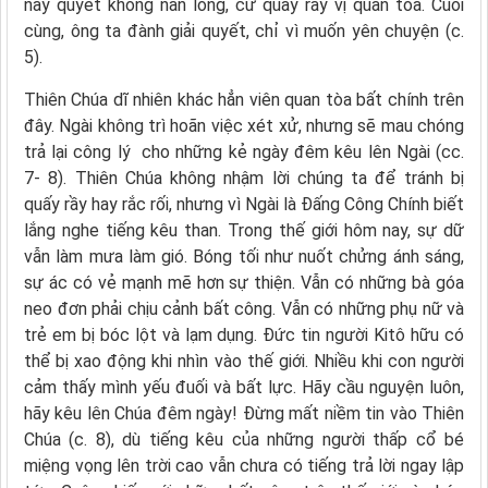
này quyết không nản lòng, cứ quấy rầy vị quan tòa. Cuối
cùng, ông ta đành giải quyết, chỉ vì muốn yên chuyện (c.
5).
Thiên Chúa dĩ nhiên khác hẳn viên quan tòa bất chính trên
đây. Ngài không trì hoãn việc xét xử, nhưng sẽ mau chóng
trả lại công lý cho những kẻ ngày đêm kêu lên Ngài (cc.
7- 8). Thiên Chúa không nhậm lời chúng ta để tránh bị
quấy rầy hay rắc rối, nhưng vì Ngài là Đấng Công Chính biết
lắng nghe tiếng kêu than. Trong thế giới hôm nay, sự dữ
vẫn làm mưa làm gió. Bóng tối như nuốt chửng ánh sáng,
sự ác có vẻ mạnh mẽ hơn sự thiện. Vẫn có những bà góa
neo đơn phải chịu cảnh bất công. Vẫn có những phụ nữ và
trẻ em bị bóc lột và lạm dụng. Đức tin người Kitô hữu có
thể bị xao động khi nhìn vào thế giới. Nhiều khi con người
cảm thấy mình yếu đuối và bất lực. Hãy cầu nguyện luôn,
hãy kêu lên Chúa đêm ngày! Đừng mất niềm tin vào Thiên
Chúa (c. 8), dù tiếng kêu của những người thấp cổ bé
miệng vọng lên trời cao vẫn chưa có tiếng trả lời ngay lập