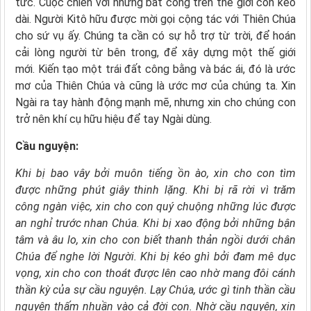
tức. Cuộc chiến với những bất công trên thế giới còn kéo
dài. Người Kitô hữu được mời gọi cộng tác với Thiên Chúa
cho sứ vụ ấy. Chúng ta cần có sự hỗ trợ từ trời, để hoán
cải lòng người từ bên trong, để xây dựng một thế giới
mới. Kiến tạo một trái đất công bằng và bác ái, đó là ước
mơ của Thiên Chúa và cũng là ước mơ của chúng ta. Xin
Ngài ra tay hành động mạnh mẽ, nhưng xin cho chúng con
trở nên khí cụ hữu hiệu để tay Ngài dùng.
Cầu nguyện:
Khi bị bao vây bởi muôn tiếng ồn ào,
xin cho con tìm
được những phút giây thinh lặng.
Khi bị rã rời vì trăm
công ngàn việc,
xin cho con quý chuộng những lúc
được
an nghỉ trước nhan Chúa.
Khi bị xao động bởi những bận
tâm và âu lo,
xin cho con biết thanh thản ngồi dưới chân
Chúa
để nghe lời Người.
Khi bị kéo ghì bởi đam mê dục
vọng,
xin cho con thoát được lên cao
nhờ mang đôi cánh
thần kỳ của sự cầu nguyện.
Lạy Chúa,
ước gì tinh thần cầu
nguyện
thấm nhuần vào cả đời con.
Nhờ cầu nguyện,
xin