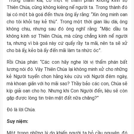
“Trong thành kia, có một vị thẩm phán không kính sợ
Thiên Chúa, cũng không kiêng nể người ta. Trong thành đó
lại có một bà goá đến thưa ông ấy rằng: “Xin ông minh oan
cho tôi khỏi tay kẻ thù”. Trong một thời gian lâu dài, ông
không chịu, nhưng sau đó ông nghĩ rằng: “Mặc dầu ta
không kính sợ Thiên Chúa, mà cũng chẳng kính nể người
ta, nhưng vì bà goá này cứ quấy rầy ta mãi, nên ta sẽ xử
cho bà ấy, kẻo bà ấy đến mãi làm ta nhức óc”.
Rồi Chúa phán: “Các con hãy nghe lời vị thẩm phán bất
lương nói đó. Vậy Thiên Chúa lại không minh xử cho những
kẻ Người tuyển chọn hằng kêu cứu với Người đêm ngày,
mà khoan giãn với họ mãi sao? Thầy bảo các con, Chúa sẽ
kíp giải oan cho họ. Nhưng khi Con Người đến, liệu sẽ còn
gặp được lòng tin trên mặt đất nữa chăng?”
Ðó là lời Chúa.
Suy niệm:
Một trong những lý do khiến người ta bỏ cầu nguyện, đó