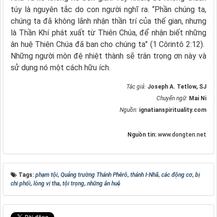
túy là nguyên tắc do con người nghĩ ra. “Phần chúng ta,
chúng ta đã không lãnh nhận thần trí của thế gian, nhưng
là Thần Khí phát xuất từ Thiên Chúa, để nhận biết những
ân huệ Thiên Chúa đã ban cho chúng ta” (1 Côrintô 2:12).
Những người môn đệ nhiệt thành sẽ trân trọng ơn này và
sử dụng nó một cách hữu ích.
Tác giả:
Joseph A. Tetlow, SJ
Chuyển ngữ:
Mai Ni
Nguồn:
ignatianspirituality.com
Nguồn tin:
www.dongten.net
Tags:
phạm tội
,
Quảng trường Thánh Phêrô
,
thánh I-Nhã
,
các động cơ
,
bị
chi phối
,
lòng vị tha
,
tội trọng
,
những ân huệ