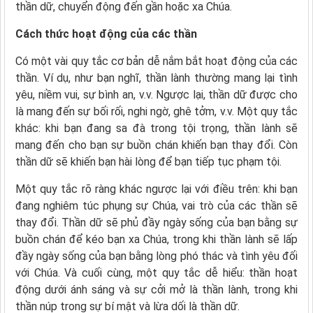
thần dữ, chuyển động đến gần hoặc xa Chúa.
Cách thức hoạt động của các thần
Có một vài quy tắc cơ bản dễ nắm bắt hoạt động của các
thần. Ví dụ, như bạn nghĩ, thần lành thường mang lại tình
yêu, niềm vui, sự bình an, v.v. Ngược lại, thần dữ được cho
là mang đến sự bối rối, nghi ngờ, ghê tởm, v.v. Một quy tắc
khác: khi bạn đang sa đà trong tội trọng, thần lành sẽ
mang đến cho bạn sự buồn chán khiến bạn thay đổi. Còn
thần dữ sẽ khiến bạn hài lòng để bạn tiếp tục phạm tội.
Một quy tắc rõ ràng khác ngược lại với điều trên: khi bạn
đang nghiêm túc phụng sự Chúa, vai trò của các thần sẽ
thay đổi. Thần dữ sẽ phủ đầy ngày sống của bạn bằng sự
buồn chán để kéo bạn xa Chúa, trong khi thần lành sẽ lấp
đầy ngày sống của bạn bằng lòng phó thác và tình yêu đối
với Chúa. Và cuối cùng, một quy tắc dễ hiểu: thần hoạt
động dưới ánh sáng và sự cởi mở là thần lành, trong khi
thần núp trong sự bí mật và lừa dối là thần dữ.