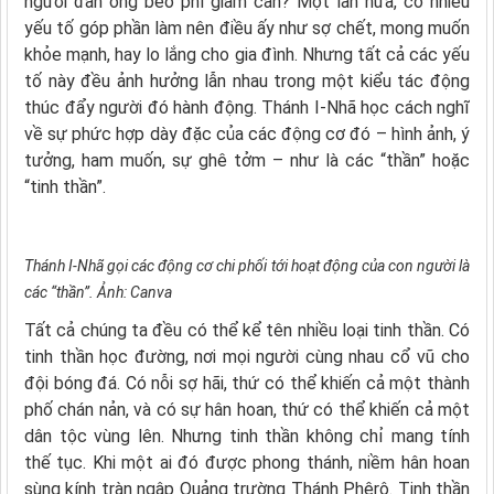
người đàn ông béo phì giảm cân? Một lần nữa, có nhiều
yếu tố góp phần làm nên điều ấy như sợ chết, mong muốn
khỏe mạnh, hay lo lắng cho gia đình. Nhưng tất cả các yếu
tố này đều ảnh hưởng lẫn nhau trong một kiểu tác động
thúc đẩy người đó hành động. Thánh I-Nhã học cách nghĩ
về sự phức hợp dày đặc của các động cơ đó – hình ảnh, ý
tưởng, ham muốn, sự ghê tởm – như là các “thần” hoặc
“tinh thần”.
Thánh I-Nhã gọi các động cơ chi phối tới hoạt động của con người là
các “thần”. Ảnh: Canva
Tất cả chúng ta đều có thể kể tên nhiều loại tinh thần. Có
tinh thần học đường, nơi mọi người cùng nhau cổ vũ cho
đội bóng đá. Có nỗi sợ hãi, thứ có thể khiến cả một thành
phố chán nản, và có sự hân hoan, thứ có thể khiến cả một
dân tộc vùng lên. Nhưng tinh thần không chỉ mang tính
thế tục. Khi một ai đó được phong thánh, niềm hân hoan
sùng kính tràn ngập Quảng trường Thánh Phêrô. Tinh thần