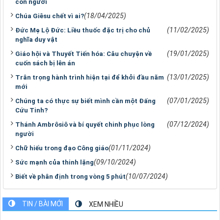
con người
(18/04/2025)
Chúa Giêsu chết vì ai?
(11/02/2025)
Đức Mẹ Lộ Đức: Liều thuốc đặc trị cho chủ
nghĩa duy vật
(19/01/2025)
Giáo hội và Thuyết Tiến hóa: Câu chuyện về
cuốn sách bị lên án
(13/01/2025)
Trân trọng hành trình hiện tại để khởi đầu năm
mới
(07/01/2025)
Chúng ta có thực sự biết mình cần một Đấng
Cứu Tinh?
(07/12/2024)
Thánh Ambrôsiô và bí quyết chinh phục lòng
người
(01/11/2024)
Chữ hiếu trong đạo Công giáo
(09/10/2024)
Sức mạnh của thinh lặng
(10/07/2024)
Biết về phân định trong vòng 5 phút
TIN / BÀI MỚI
XEM NHIỀU