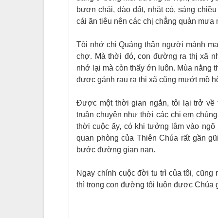
bươn chải, đào đất, nhặt cỏ, sáng chiều 
cái ăn tiêu nên các chị chẳng quản mưa 
Tôi nhớ chị Qu
ả
ng thân người mảnh mai
chợ. Mà thời đó, con đường ra thị xã nhữ
nhớ lại mà còn thấy ớn luôn. Mùa nắng t
được gánh rau ra thị xã cũng mướt mồ hô
Được một thời gian ngắn, tôi lại trở về
truân chuyên như thời các chị em chúng
thời cuộc ấy, có khi tưởng lâm vào ngõ 
quan phòng của Thiên Chúa rất gần gũi
bước đường gian nan.
Ngay chính cuộc đời tu trì của tôi, cũng 
thì trong con đường tôi luôn được Chúa 