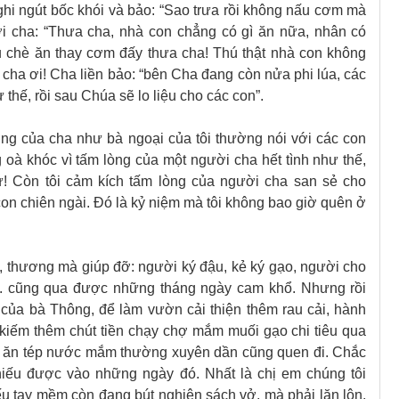
ghi ngút bốc khói và bảo: “Sao trưa rồi không nấu cơm mà
ới cha: “Thưa cha, nhà con chẳng có gì ăn nữa, nhân có
 chè ăn thay cơm đấy thưa cha! Thú thật nhà con không
i cha ơi! Cha liền bảo: “bên Cha đang còn nửa phi lúa, các
thế, rồi sau Chúa sẽ lo liệu cho các con”.
ơng của cha như bà ngoại của tôi thường nói với các con
ng oà khóc vì tấm lòng của một người cha hết tình như thế,
 Còn tôi cảm kích tấm lòng của người cha san sẻ cho
on chiên ngài. Đó là kỷ niệm mà tôi không bao giờ quên ở
, thương mà giúp đỡ: người ký đậu, kẻ ký gạo, người cho
... cũng qua được những tháng ngày cam khổ. Nhưng rồi
của bà Thông, để làm vườn cải thiện thêm rau cải, hành
ể kiếm thêm chút tiền chạy chợ mắm muối gạo chi tiêu qua
 ăn tép nước mắm thường xuyên dần cũng quen đi. Chắc
hiếu được vào những ngày đó. Nhất là chị em chúng tôi
ếu tay mềm còn đang bút nghiên sách vở, mà phải lăn lộn,