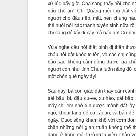
xứ lúc bấy giờ. Cha sang thấy nồi chè n
nấu chè ăn”. Chị Qu
ả
ng mới thú thật v
người cho đậu nếp, mật, nên chúng nấu
thể nuôi nổi các thanh tuyển sinh nữa rồ
chị sang đó lấy đi xay mà nấu ăn! Cứ như 
Vừa nghe câu nói thật bình dị thân thư
cháu, tôi bật khóc to lên, và các chị cũ
bảo sao không cảm động được kia chứ!
người con như tình Chúa luôn nâng đỡ c
một chốn quê ngày ấy!
Sau này, bà con giáo dân thấy c
á
m cảnh
trái bầu, bí, đậu cu
-
ve, xu hào, cải bắp
mấy chị em nhờ xin được mảnh đất lầy 
ngò, khoai lang để có cái ăn, và bán đ
ngày. Cuộc sống kham khổ với cơm độn
chắn những nỗi gian truân không thể t
đang ở trong môi trường tu viện, chân y