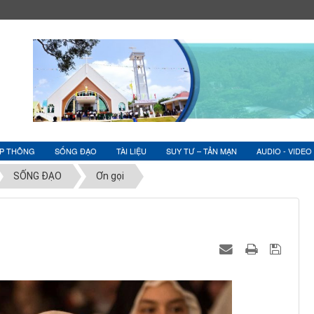
ỆP THÔNG
SỐNG ĐẠO
TÀI LIỆU
SUY TƯ – TẢN MẠN
AUDIO - VIDEO
SỐNG ĐẠO
Ơn gọi