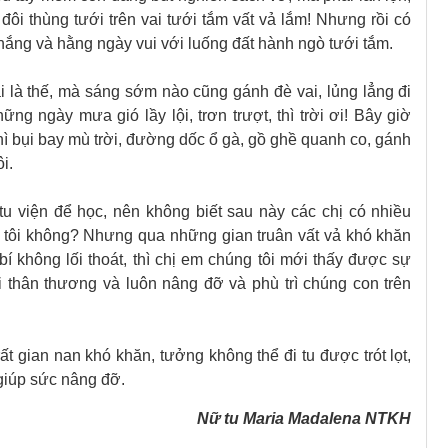
đôi thùng tưới trên vai tưới tắm vất vả lắm! Nhưng rồi có
nắng và hằng ngày vui với luống đất hành ngò tưới tắm.
 là thế, mà sáng sớm nào cũng gánh đè vai, lủn
g
lẳn
g
đi
ng ngày mưa gió lầy lội, trơn trượt, thì trời ơi! Bây giờ
hì bụi bay mù trời, đường dốc ổ gà, gồ ghề quanh co, gánh
i.
 tu viện để học, nên không biết sau này các chị có nhiều
 tôi không? Nhưng qua những gian truân vất vả khó khăn
bí không lối thoát, thì chị em chúng tôi mới thấy được sự
 thân thương và luôn nâng đỡ và phù trì chúng con trên
rất gian nan khó khăn, tưởng không thể đi tu được trót lọt,
giúp sức nâng đỡ.
Nữ tu Maria Madalena NTKH