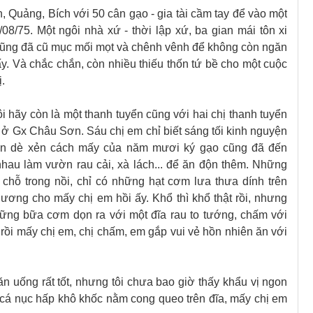
, Quảng, Bích với 50 cân gạo - gia tài cầm tay để vào một
8/75. Một ngôi nhà xứ - thời lập xứ, ba gian mái tôn xi
cũng đã cũ mục mối mọt và chênh vênh để không còn ngăn
. Và chắc chắn, còn nhiều thiếu thốn tứ bề cho một cuộc
.
i hãy còn là một thanh tuyển cũng với hai chị thanh tuyển
 ở Gx Châu Sơn. Sáu chị em chỉ biết sáng tối kinh nguyện
 ăn dè xẻn cách mấy của năm mươi ký gạo cũng đã đến
hau làm vườn rau cải, xà lách... để ăn độn thêm. Những
hỗ trong nồi, chỉ có những hạt cơm lưa thưa dính trên
hương cho mấy chị em hồi ấy. Khổ thì khổ thật rồi, nh
ư
ng
ững bữa cơm dọn ra với một đĩa rau to tướng, chấm với
i mấy chị em, chị chấm, em gắp vui vẻ hồn nhiên ăn với
ăn uống rất tốt, nhưng tôi chưa bao giờ thấy khẩu vị ngon
á nục hấp khô khốc nằm cong queo trên đĩa, mấy chị em