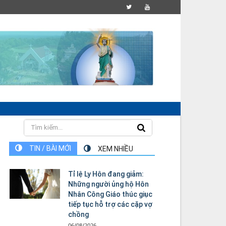
TIN / BÀI MỚI
XEM NHIỀU
Tỉ lệ Ly Hôn đang giảm:
Những người ủng hộ Hôn
Nhân Công Giáo thúc giục
tiếp tục hỗ trợ các cặp vợ
chồng
06/08/2026