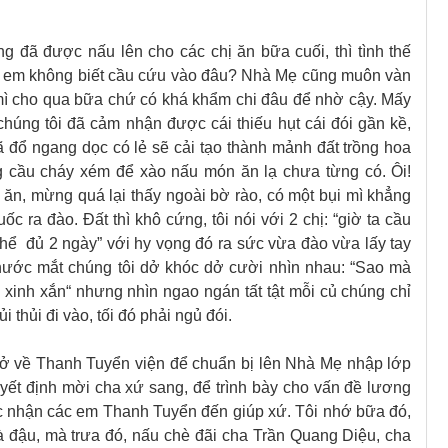
ng đã được nấu lên cho các chị ăn bữa cuối, thì tình thế
hị em không biết cầu cứu vào đâu? Nhà Mẹ cũng muôn vàn
mì cho qua bữa chứ có khá khẩm chi đâu để nhờ cậy. Mấy
úng tôi đã cảm nhận được cái thiếu hụt cái đói gần kề,
 đổ ngang dọc có lẻ sẽ cải tạo thành m
ả
nh đất trồng hoa
g cầu cháy xém để xào nấu món ăn lạ chưa từng có. Ôi!
ăn, mừng quá lại thấy ngoài bờ rào, có một bụi mì khẳng
 ra đào. Đất thì khô cứng, tôi nói với 2 chị: “giờ ta cầu
ể đủ 2 ngày” với hy vọng đó ra sức vừa đào vừa lấy tay
 nước mắt chúng tôi dở khóc dở cười nhìn nhau: “Sao mà
ủ xinh
x
ắn“ nhưng nhìn ngao ngán tất tật mỗi củ chúng chỉ
i thủi đi vào
,
tối đó phải ngủ đói.
 trở về Thanh Tuyển viện để chuẩn bị lên Nhà Mẹ nhập lớp
uyết định mời cha xứ sang, để trình bày cho vấn đề lương
c nhận các em Thanh Tuyển đến giúp xứ. Tôi nhớ bữa đó,
và đậu, mà trưa đó, nấu chè đãi cha Trần Quang Diệu, cha