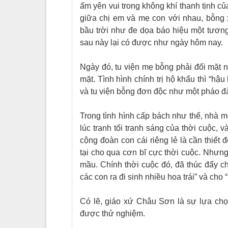
ấm yên vui trong không khí thanh tịnh củ
giữa chị em và mẹ con với nhau, bỗng 
bầu trời như đe
dọa
báo hiệu một tương 
sau này lại có được như ngày hôm nay.
Ngày đó, tu viện mẹ bỗng phải đối mặt 
mặt. Tình hình chính trị hộ khẩu thì
“
hậu 
và tu viện bỗng đơn độc như một pháo đài
Trong tình hình cấp bách như thế, nhà m
lúc tranh tối tranh sáng của thời cuộc, 
cộng đoàn con cái riêng lẻ là cần thiết
tại cho qua cơn bĩ cực thời cuộc. Như
mầu. Chính thời cuộc đó, đã thúc đẩy c
các con ra đi sinh nhiều hoa trái” và ch
Có lẽ, giáo xứ Châu Sơn là sự lựa chọ
được thử nghiệm.