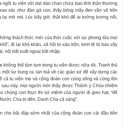
a ngôi tu viện với dạt dào chan chứa bao tình thân thương
xao xác như đàn gà con, thấy bóng mây đen vần vũ trên
lai mờ mịt. Lúc bấy giờ, thật khó để ai tưởng tượng nổi,
những thách thức mới của thời cuộc với sự phong tỏa mọi
khổ
”
, đi lại khó khăn, xã hội bị xáo trộn, kinh tế bị bao vây
, nội bất xuất ngoại bất nhập.
ẹ không thể túm tụm trong tu viện được nữa rồi. Tranh thủ
và một sự bung ra, lan toả về các giáo xứ để xây dựng các
 để cả tu viện mẹ và cộng đoàn con cùng sống và cùng tồn
ng sau này, mọi người mới thấy được Thánh ý Chúa nhiệm
ho chúng con thực thi sứ mệnh của người đi gieo hạt, “để
o “Nước Cha trị đến, Danh Cha cả sáng”.
n cho bãi đáp sớm nhất của cộng đoàn con cái đầu tiên