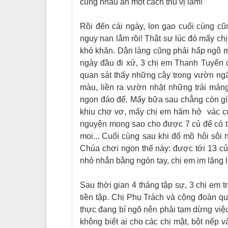
cùng nhau ăn một cách thú vị lắm!
Rồi đến cái ngày, lon gạo cuối cùng cũ
nguy nan lắm rồi! Thật sự lúc đó mấy c
khó khăn. Dân làng cũng phải hấp ngô 
ngày đầu đi xứ
,
3 chị em Thanh Tuyển ch
quan sát thấy những cây trong vườn ngã
màu, liền ra vườn nhặt những trái mản
ngon đáo để. Mấy bữa sau chẳng còn gì 
khiu chơ vơ, mấy chị em hăm hở vác cuốc
nguyện mong sao cho được 7 củ để có th
moi... Cuối cùng sau khi đổ mồ hôi sôi
Chúa chơi ngon thế này: được tới 13 c
nhỏ nhắn bằng ngón tay, chị em im lặng lủ
Sau thời gian 4 tháng tập sự, 3 chị em
tiền tập. Chị Phụ Trách và cộng đoàn q
thực đang bí ngõ nên phải tạm dừng việ
không biết ai cho các chị mật, bột nếp 