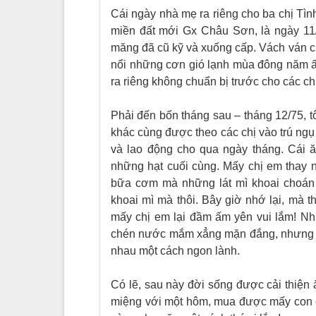
Cái ngày nhà mẹ ra riêng cho ba chị Tình
miền đất mới Gx Châu Sơn, là ngày 11/0
măng đã cũ kỹ và xuống cấp. Vách ván 
nổi những cơn gió lạnh mùa đông năm ấy
ra riêng không chuẩn bị trước cho các chị
Phải đến bốn tháng sau – tháng 12/75, tô
khác cùng được theo các chị vào trú ngụ
và lao động cho qua ngày tháng. Cái
những hạt cuối cùng. Mấy chị em thay n
bữa cơm mà những lát mì khoai choán c
khoai mì mà thôi. Bây giờ nhớ lại, mà t
mấy chị em lại đầm ấm yên vui lắm! Nh
chén nước mắm xẳng mặn đắng, nhưng rồ
nhau một cách ngon lành.
Có lẽ, sau này đời sống được cải thiện 
miệng với một hôm, mua được mấy con c