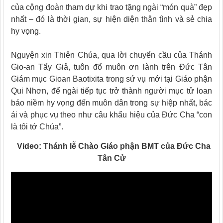
của cộng đoàn tham dự khi trao tặng ngài “món quà” đẹp
nhất – đó là thời gian, sự hiện diện thân tình và sẻ chia
hy vọng.
Nguyện xin Thiên Chúa, qua lời chuyển cầu của Thánh
Gio-an Tẩy Giả, tuôn đổ muôn ơn lành trên Đức Tân
Giám mục Gioan Baotixita trong sứ vụ mới tại Giáo phận
Qui Nhơn, để ngài tiếp tục trở thành người mục tử loan
báo niềm hy vọng đến muôn dân trong sự hiệp nhất, bác
ái và phục vụ theo như câu khẩu hiệu của Đức Cha “con
là tôi tớ Chúa”.
Video: Thánh lễ Chào Giáo phận BMT của Đức Cha
Tân Cử