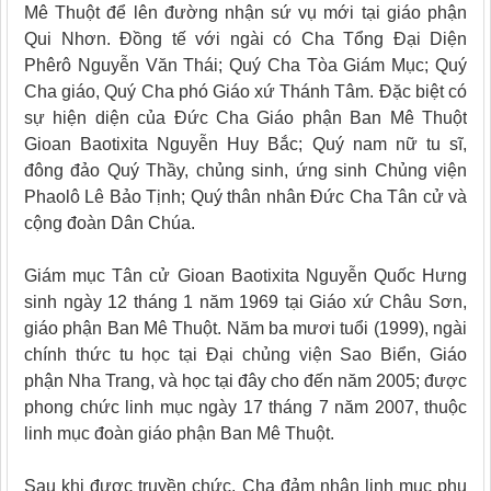
Mê Thuột để lên đường nhận sứ vụ mới tại giáo phận
Qui Nhơn. Đồng tế với ngài có Cha Tổng Đại Diện
Phêrô Nguyễn Văn Thái; Quý Cha Tòa Giám Mục; Quý
Cha giáo, Quý Cha phó Giáo xứ Thánh Tâm. Đặc biệt có
sự hiện diện của Đức Cha Giáo phận Ban Mê Thuột
Gioan Baotixita Nguyễn Huy Bắc; Quý nam nữ tu sĩ,
đông đảo Quý Thầy, chủng sinh, ứng sinh Chủng viện
Phaolô Lê Bảo Tịnh; Quý thân nhân Đức Cha Tân cử và
cộng đoàn Dân Chúa.
Giám mục Tân cử Gioan Baotixita Nguyễn Quốc Hưng
sinh ngày 12 tháng 1 năm 1969 tại Giáo xứ Châu Sơn,
giáo phận Ban Mê Thuột. Năm ba mươi tuổi (1999), ngài
chính thức tu học tại Đại chủng viện Sao Biển, Giáo
phận Nha Trang, và học tại đây cho đến năm 2005; được
phong chức linh mục ngày 17 tháng 7 năm 2007, thuộc
linh mục đoàn giáo phận Ban Mê Thuột.
Sau khi được truyền chức, Cha đảm nhận linh mục phụ