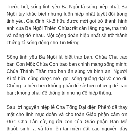
Trước hết, sống tình yêu Ba Ngôi là sống hiệp nhất. Ba
Ngôi tuy khác biệt nhưng luôn hiệp nhất tuyệt đối trong
tình yêu. Gia đình Ki-tô hữu được mời gọi trở thành hình
ảnh của Ba Ngôi Thiên Chúa: rất cần lắng nghe, tha thứ
và nâng đỡ nhau. Một cộng đoàn hiệp nhất sẽ trở thành
chứng tá sống động cho Tin Mừng.
Sống tình yêu Ba Ngôi là biết trao ban. Chúa Cha trao
ban Con Một; Chúa Con trao ban chính mạng sống mình;
Chúa Thánh Thần trao ban ân sủng và bình an. Người
Ki-tô hữu cũng được mời gọi sống quảng đại và cho đi.
Chúng ta hiện hữu không phải để sở hữu nhưng để trao
ban; không phải để thống trị nhưng để hiệp thông.
Sau lời nguyện hiệp lễ Cha Tổng Đại diện Phêrô đã thay
mặt cho linh mục đoàn và cho toàn Giáo phận cám ơn
Đức Cha Tân cử, người con của Giáo phận Ban Mê
thuột, sinh ra và lớn lên tại miền đất cao nguyên đầy