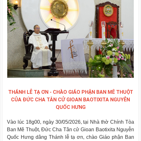
THÁNH LỄ TẠ ƠN - CHÀO GIÁO PHẬN BAN MÊ THUỘT
CỦA ĐỨC CHA TÂN CỬ GIOAN BAOTIXITA NGUYỄN
QUỐC HƯNG
Vào lúc 18g00, ngày 30/05/2026, tại Nhà thờ Chính Tòa
Ban Mê Thuột, Đức Cha Tân cử Gioan Baotixita Nguyễn
Quốc Hưng dâng Thánh lễ tạ ơn, chào Giáo phận Ban