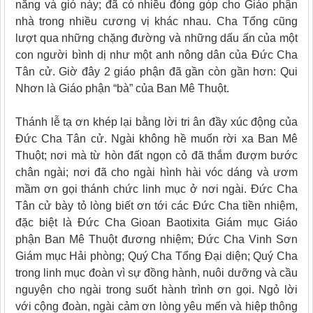
nắng và gió này; đã có nhiều đóng góp cho Giáo phận
nhà trong nhiều cương vị khác nhau. Cha Tổng cũng
lượt qua những chặng đường và những dấu ấn của một
con người bình dị như một anh nông dân của Đức Cha
Tân cử. Giờ đây 2 giáo phận đã gần còn gần hơn: Qui
Nhơn là Giáo phận “bà” của Ban Mê Thuột.
Thánh lễ tạ ơn khép lại bằng lời tri ân đầy xúc động của
Đức Cha Tân cử. Ngài không hề muốn rời xa Ban Mê
Thuột; nơi mà từ hòn đất ngọn cỏ đã thắm đượm bước
chân ngài; nơi đã cho ngài hình hài vóc dáng và ươm
mầm ơn gọi thánh chức linh mục ở nơi ngài. Đức Cha
Tân cử bày tỏ lòng biết ơn tới các Đức Cha tiền nhiệm,
đặc biệt là Đức Cha Gioan Baotixita Giám mục Giáo
phận Ban Mê Thuột đương nhiệm; Đức Cha Vinh Sơn
Giám mục Hải phòng; Quý Cha Tổng Đại diện; Quý Cha
trong linh mục đoàn vì sự đồng hành, nuôi dưỡng và cầu
nguyện cho ngài trong suốt hành trình ơn gọi. Ngỏ lời
với cộng đoàn, ngài cảm ơn lòng yêu mến và hiệp thông