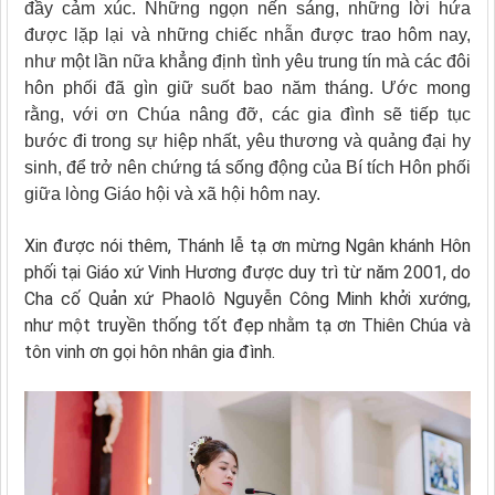
đầy cảm xúc. Những ngọn nến sáng, những lời hứa
được lặp lại và những chiếc nhẫn được trao hôm nay,
như một lần nữa khẳng định tình yêu trung tín mà các đôi
hôn phối đã gìn giữ suốt bao năm tháng. Ước mong
rằng, với ơn Chúa nâng đỡ, các gia đình sẽ tiếp tục
bước đi trong sự hiệp nhất, yêu thương và quảng đại hy
sinh, để trở nên chứng tá sống động của Bí tích Hôn phối
giữa lòng Giáo hội và xã hội hôm nay.
Xin được nói thêm, Thánh lễ tạ ơn mừng Ngân khánh Hôn
phối tại Giáo xứ Vinh Hương được duy trì từ năm 2001, do
Cha cố Quản xứ Phaolô Nguyễn Công Minh khởi xướng,
như một truyền thống tốt đẹp nhằm tạ ơn Thiên Chúa và
tôn vinh ơn gọi hôn nhân gia đình.