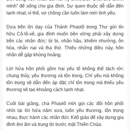
mình” để sống cho gia đình. Sự quen thuộc dễ dẫn đến
lạnh nhạt; vì thế, vợ chồng cần luôn làm mới tình yêu.
Dựa trên lời dạy của Thánh Phaolô trong Thư gửi tín
hữu Cô-lô-xê, gia đình muốn bền vững phải xây dựng
trên các nhân đức: từ bi, nhân hậu, khiêm nhường, ôn
hòa, nhẫn nại và tha thứ. Thiếu những điều này, hôn
nhân dễ gặp khủng hoảng.
Lời hứa hôn phối gồm hai yếu tố không thể tách rời:
chung thủy, yêu thương và tôn trọng. Chỉ yêu mà không
tôn trọng sẽ dẫn đến áp đặt; chỉ tôn trọng mà thiếu yêu
thương sẽ tạo khoảng cách lạnh nhạt.
Cuối bài giảng, cha Phaolô mời gọi các đôi hôn phối
nhìn lại lời hứa năm xưa, luôn yêu thương, tôn trọng
nhau, thực hành các nhân đức Kitô giáo để xây dựng gia
đình êm ấm và trung tín trước mặt Thiên Chúa.