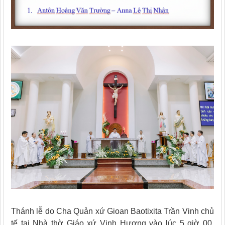
Thánh lễ do Cha Quản xứ Gioan Baotixita Trần Vinh chủ
tế tại Nhà thờ Giáo xứ Vinh Hương vào lúc 5 giờ 00,