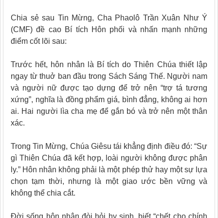
Chia sẻ sau Tin Mừng, Cha Phaolô Trần Xuân Như Ý
(CMF) đề cao Bí tích Hôn phối và nhấn mạnh những
điểm cốt lõi sau:
Trước hết, hôn nhân là Bí tích do Thiên Chúa thiết lập
ngay từ thuở ban đầu trong Sách Sáng Thế. Người nam
và người nữ được tạo dựng để trở nên “trợ tá tương
xứng”, nghĩa là đồng phẩm giá, bình đẳng, không ai hơn
ai. Hai người lìa cha mẹ để gắn bó và trở nên một thân
xác.
Trong Tin Mừng, Chúa Giêsu tái khẳng định điều đó: “Sự
gì Thiên Chúa đã kết hợp, loài người không được phân
ly.” Hôn nhân không phải là một phép thử hay một sự lựa
chọn tạm thời, nhưng là một giao ước bền vững và
không thể chia cắt.
Đời sống hôn nhân đòi hỏi hy sinh, biết “chết cho chính