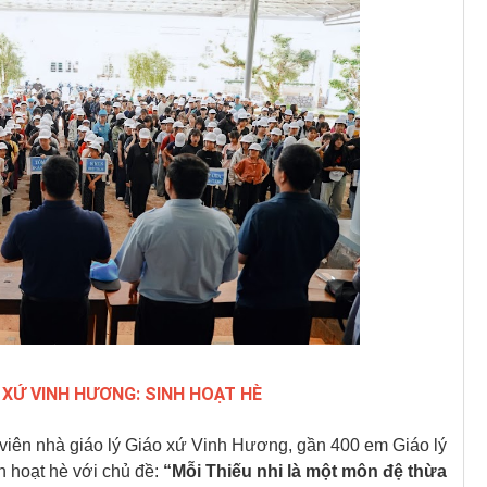
 XỨ VINH HƯƠNG: SINH HOẠT HÈ
 viên nhà giáo lý Giáo xứ Vinh Hương, gần 400 em Giáo lý
h hoạt hè với chủ đề:
“Mỗi Thiếu nhi là một môn đệ thừa