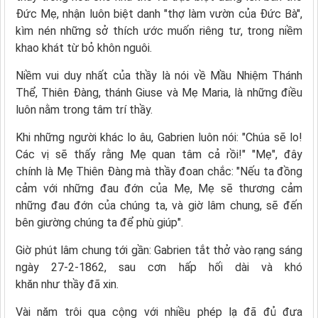
Đức Mẹ, nhận luôn biệt danh "thợ làm vườn của Đức Bà",
kìm nén những sở thích ước muốn riêng tư, trong niềm
khao khát từ bỏ khôn nguôi.
Niềm vui duy nhất của thầy là nói về Mầu Nhiệm Thánh
Thể, Thiên Đàng, thánh Giuse và Mẹ Maria, là những điều
luôn nằm trong tâm trí thầy.
Khi những người khác lo âu, Gabrien luôn nói: "Chúa sẽ lo!
Các vị sẽ thấy rằng Mẹ quan tâm cả rồi!" "Mẹ", đây
chính là Mẹ Thiên Đàng mà thầy đoan chắc: "Nếu ta đồng
cảm với những đau đớn của Mẹ, Mẹ sẽ thương cảm
những đau đớn của chúng ta, và giờ lâm chung, sẽ đến
bên giường chúng ta để phù giúp".
Giờ phút lâm chung tới gần: Gabrien tắt thở vào rạng sáng
ngày 27-2-1862, sau cơn hấp hối dài và khó
khăn như thầy đã xin.
Vài năm trôi qua cộng với nhiều phép lạ đã đủ đưa