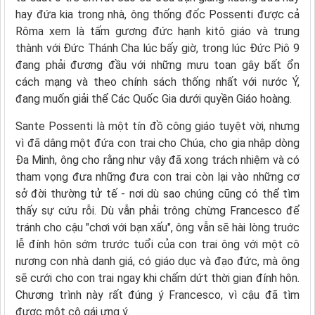
hay đứa kia trong nhà, ông thống đốc Possenti được cả
Rôma xem là tấm gương đức hạnh kitô giáo và trung
thành với Đức Thánh Cha lúc bấy giờ, trong lúc Đức Piô 9
đang phải đương đầu với những mưu toan gây bất ổn
cách mạng và theo chính sách thống nhất với nước Ý,
đang muốn giải thể Các Quốc Gia dưới quyền Giáo hoàng.
Sante Possenti là một tín đồ công giáo tuyệt vời, nhưng
vì đã dâng một đứa con trai cho Chúa, cho gia nhập dòng
Đa Minh, ông cho rằng như vậy đã xong trách nhiệm và có
tham vọng đưa những đưa con trai còn lại vào những cơ
sở đời thường tử tế - nơi dù sao chúng cũng có thể tìm
thấy sự cứu rỗi. Dù vẫn phải trông chừng Francesco để
tránh cho cậu "chơi với bạn xấu", ông vẫn sẽ hài lòng truớc
lễ đính hôn sớm trước tuổi của con trai ông với một cô
nương con nhà danh giá, có giáo dục và đạo đức, mà ông
sẽ cưới cho con trai ngay khi chấm dứt thời gian đính hôn.
Chương trình này rất đúng ý Francesco, vì cậu đã tìm
được một cô gái ưng ý.