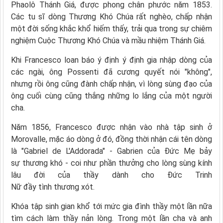
Phaolô Thánh Giá, được phong chân phước năm 1853.
Các tu sĩ dòng Thương Khó Chúa rất nghèo, chấp nhận
một đời sống khắc khổ hiếm thấy, trải qua trong sự chiêm
nghiệm Cuộc Thương Khó Chúa và mầu nhiệm Thánh Giá.
Khi Francesco loan báo ý định ý định gia nhập dòng của
các ngài, ông Possenti đã cương quyết nói "không",
nhưng rồi ông cũng đành chấp nhận, vì lòng sùng đạo của
ông cuối cùng cũng thắng những lo lắng của một người
cha.
Năm 1856, Francesco được nhận vào nhà tập sinh ở
Morovalle, mặc áo dòng ở đó, đồng thời nhận cái tên dòng
là "Gabriel de L'Addorada" - Gabrien của Đức Mẹ bảy
sự thương khó - coi như phần thưởng cho lòng sùng kính
lâu đời của thầy dành cho Đức Trinh
Nữ đầy tình thương xót.
Khóa tập sinh gian khổ tới mức gia đình thầy một lần nữa
tìm cách làm thầy nản lòng. Trong một lần cha và anh