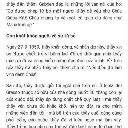
thầy đến thăm, Gabrien đáp lại những lời van nài của họ:
"Có được phép từ bỏ một người thầy dễ yêu như Chúa
Giêsu Kitô Chúa chúng ta và một cô gíao dịu dàng như
Maria không?"
Cơn khát
khôn nguôi về sự
từ bỏ
Ngày 27-9-1859, thầy khấn dòng, và nhân dịp này, thầy xin
ơn ‘được chết trẻ vì bệnh lao’ để có thời gian nhìn thấy
mình ra đi và dâng hiến những đau đớn của mình. Bề trên
của thầy đã nhắc thầy nói thêm cho rõ: "Nếu điều đó làm
vinh danh Chúa".
Sau đó, thầy được gửi tới ngôi nhà trên núi ở Isola del
Grasso thuộc sở hữu của nhà dòng. Suốt 30 tháng còn lại
của cuộc đời, thầy áp dụng chặt chẽ quy luật - mà thầy
thấy vẫn chưa đủ khắc khổ, nên tự đặt ra cho mình
những việc đền tội - mà bề trên của thầy cuối cùng cũng
phải cấm, cáo buộc thầy đã vì kiêu ngạo mà làm vậy;
thầy trồng hoa cho nhà thờ và đặc biệt dâng lên bàn thờ