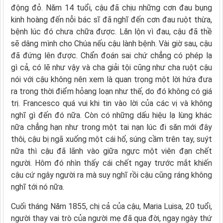
động đỏ. Năm 14 tuổi, cậu đã chịu những cơn đau bụng
kinh hoàng đến nỗi bác sĩ đã nghĩ đến cơn đau ruột thừa,
bệnh lúc đó chưa chữa được. Lăn lộn vì đau, cậu đã thề
sẽ dâng mình cho Chúa nếu cậu lành bệnh. Vài giờ sau, cậu
đã đứng lên được. Chẩn đoán sai chứ chẳng có phép lạ
gì cả, có lẽ như vậy và cha giải tội cũng như cha ruột cậu
nói với cậu không nên xem là quan trọng một lời hứa đưa
ra trong thời điểm hỏang loạn như thế, do đó không có giá
trị. Francesco quá vui khi tin vào lời của các vị và không
nghĩ gì đến đó nữa. Còn có những dấu hiệu lạ lùng khác
nữa chẳng hạn như trong một tai nạn lúc đi săn mới đây
thôi, cậu bị ngã xuống một cái hố, súng cầm trên tay, suýt
nữa thì cậu đã lãnh vào giữa ngực một viên đạn chết
người. Hôm đó nhìn thấy cái chết ngay trước mắt khiến
cậu cứ ngây người ra mà suy nghĩ rồi cậu cũng ráng không
nghĩ tới nó nữa.
Cuối tháng Năm 1855, chị cả của cậu, Maria Luisa, 20 tuổi,
người thay vai trò của người mẹ đã qua đời, ngay ngày thứ