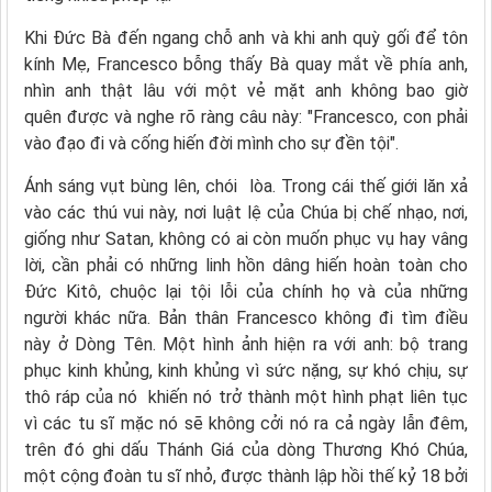
Khi Đức Bà đến ngang chỗ anh và khi anh quỳ gối để tôn
kính Mẹ, Francesco bỗng thấy Bà quay mắt về phía anh,
nhìn anh thật lâu với một vẻ mặt anh không bao giờ
quên được và nghe rõ ràng câu này: "Francesco, con phải
vào đạo đi và cống hiến đời mình cho sự đền tội".
Ánh sáng vụt bùng lên, chói lòa. Trong cái thế giới lăn xả
vào các thú vui này, nơi luật lệ của Chúa bị chế nhạo, nơi,
giống như Satan, không có ai còn muốn phục vụ hay vâng
lời, cần phải có những linh hồn dâng hiến hoàn toàn cho
Đức Kitô, chuộc lại tội lỗi của chính họ và của những
người khác nữa. Bản thân Francesco không đi tìm điều
này ở Dòng Tên. Một hình ảnh hiện ra với anh: bộ trang
phục kinh khủng, kinh khủng vì sức nặng, sự khó chịu, sự
thô ráp của nó khiến nó trở thành một hình phạt liên tục
vì các tu sĩ mặc nó sẽ không cởi nó ra cả ngày lẫn đêm,
trên đó ghi dấu Thánh Giá của dòng Thương Khó Chúa,
một cộng đoàn tu sĩ nhỏ, được thành lập hồi thế kỷ 18 bởi