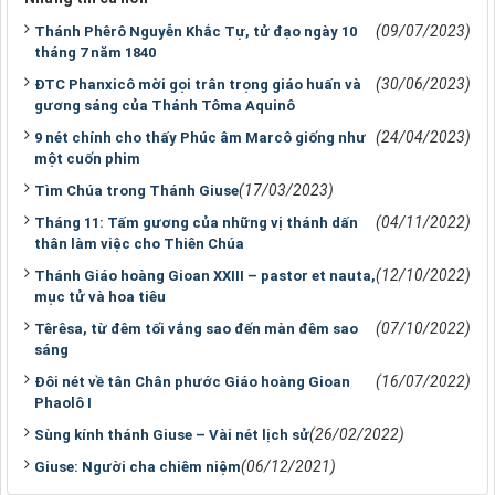
(09/07/2023)
Thánh Phêrô Nguyễn Khắc Tự, tử đạo ngày 10
tháng 7 năm 1840
(30/06/2023)
ĐTC Phanxicô mời gọi trân trọng giáo huấn và
gương sáng của Thánh Tôma Aquinô
(24/04/2023)
9 nét chính cho thấy Phúc âm Marcô giống như
một cuốn phim
(17/03/2023)
Tìm Chúa trong Thánh Giuse
(04/11/2022)
Tháng 11: Tấm gương của những vị thánh dấn
thân làm việc cho Thiên Chúa
(12/10/2022)
Thánh Giáo hoàng Gioan XXIII – pastor et nauta,
mục tử và hoa tiêu
(07/10/2022)
Têrêsa, từ đêm tối vắng sao đến màn đêm sao
sáng
(16/07/2022)
Đôi nét về tân Chân phước Giáo hoàng Gioan
Phaolô I
(26/02/2022)
Sùng kính thánh Giuse – Vài nét lịch sử
(06/12/2021)
Giuse: Người cha chiêm niệm