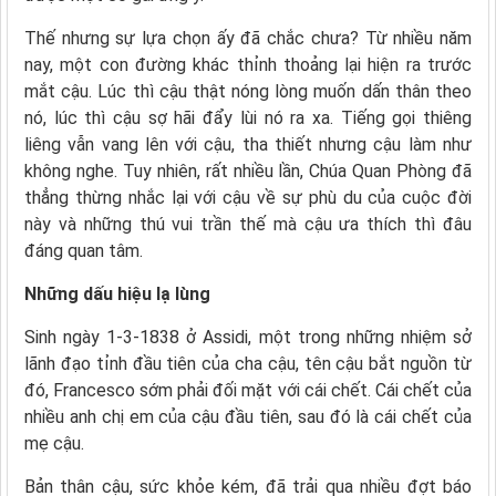
Thế nhưng sự lựa chọn ấy đã chắc chưa? Từ nhiều năm
nay, một con đường khác thỉnh thoảng lại hiện ra trước
mắt cậu. Lúc thì cậu thật nóng lòng muốn dấn thân theo
nó, lúc thì cậu sợ hãi đẩy lùi nó ra xa. Tiếng gọi thiêng
liêng vẫn vang lên với cậu, tha thiết nhưng cậu làm như
không nghe. Tuy nhiên, rất nhiều lần, Chúa Quan Phòng đã
thẳng thừng nhắc lại với cậu về sự phù du của cuộc đời
này và những thú vui trần thế mà cậu ưa thích thì đâu
đáng quan tâm.
Những dấu hiệu lạ lùng
Sinh ngày 1-3-1838 ở Assidi, một trong những nhiệm sở
lãnh đạo tỉnh đầu tiên của cha cậu, tên cậu bắt nguồn từ
đó, Francesco sớm phải đối mặt với cái chết. Cái chết của
nhiều anh chị em của cậu đầu tiên, sau đó là cái chết của
mẹ cậu.
Bản thân cậu, sức khỏe kém, đã trải qua nhiều đợt báo