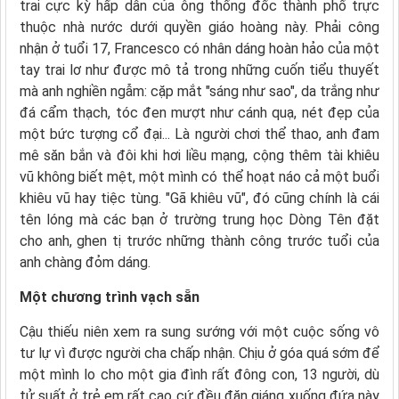
trai cực kỳ hấp dẫn của ông thống đốc thành phố trực
thuộc nhà nước dưới quyền giáo hoàng này. Phải công
nhận ở tuổi 17, Francesco có nhân dáng hoàn hảo của một
tay trai lơ như được mô tả trong những cuốn tiểu thuyết
mà anh nghiền ngẫm: cặp mắt "sáng như sao", da trắng như
đá cẩm thạch, tóc đen mượt như cánh quạ, nét đẹp của
một bức tượng cổ đại... Là người chơi thể thao, anh đam
mê săn bắn và đôi khi hơi liều mạng, cộng thêm tài khiêu
vũ không biết mệt, một mình có thể hoạt náo cả một buổi
khiêu vũ hay tiệc tùng. "Gã khiêu vũ", đó cũng chính là cái
tên lóng mà các bạn ở trường trung học Dòng Tên đặt
cho anh, ghen tị trước những thành công trước tuổi của
anh chàng đỏm dáng.
Một chương trình vạch sẵn
Cậu thiếu niên xem ra sung sướng với một cuộc sống vô
tư lự vì được người cha chấp nhận. Chịu ở góa quá sớm để
một mình lo cho một gia đình rất đông con, 13 người, dù
tử suất ở trẻ em rất cao cứ đều đặn giáng xuống đứa này