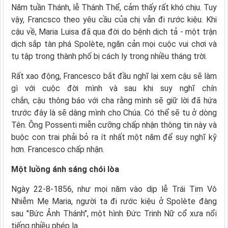
Năm tuần Thánh, lễ Thánh Thể, cảm thấy rất khó chịu. Tuy
vậy, Francsco theo yêu cầu của chị vẫn đi rước kiệu. Khi
cậu về, Maria Luisa đã qua đời do bệnh dịch tả - một trận
dịch sắp tàn phá Spolète, ngăn cản mọi cuộc vui chơi và
tụ tập trong thành phố bị cách ly trong nhiều tháng trời.
Rất xao động, Francesco bắt đầu nghĩ lại xem cậu sẽ làm
gì với cuộc đời mình và sau khi suy nghĩ chín
chắn, cậu thông báo với cha rằng mình sẽ giữ lời đã hứa
trước đây là sẽ dâng mình cho Chúa. Có thể sẽ tu ở dòng
Tên. Ông Possenti miễn cưỡng chấp nhận thông tin này và
buộc con trai phải bỏ ra ít nhất một năm để suy nghĩ kỹ
hơn. Francesco chấp nhận.
Một luồng ánh sáng chói lòa
Ngày 22-8-1856, như mọi năm vào dịp lễ Trái Tim Vô
Nhiễm Mẹ Maria, người ta đi rước kiệu ở Spolète đàng
sau "Bức Ảnh Thánh", một hình Đức Trinh Nữ cổ xưa nổi
tiếng nhiều phép lạ.