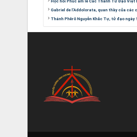
Học hỏi Phúc âm lễ Các Thánh Tử Đạo Việt
Gabriel de l’Addolorata, quan thầy của các 
Thánh Phêrô Nguyễn Khắc Tự, tử đạo ngày 1