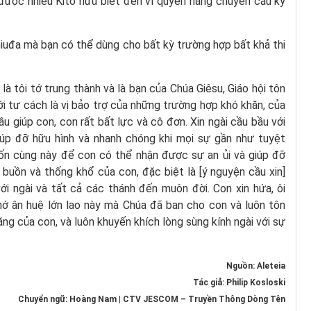
 được nhiều Kitô hữu biết đến vì quyền năng chuyển cầu kỳ
Giuđa mà bạn có thể dùng cho bất kỳ trường hợp bất khả thi
 là tôi tớ trung thành và là bạn của Chúa Giêsu, Giáo hội tôn
với tư cách là vị bảo trợ của những trường hợp khó khăn, của
u giúp con, con rất bất lực và cô đơn. Xin ngài cầu bầu với
p đỡ hữu hình và nhanh chóng khi mọi sự gần như tuyệt
hốn cùng này để con có thể nhận được sự an ủi và giúp đỡ
 buồn và thống khổ của con, đặc biệt là [ý nguyện cầu xin]
i ngài và tất cả các thánh đến muôn đời. Con xin hứa, ôi
nhớ ân huệ lớn lao này mà Chúa đã ban cho con và luôn tôn
năng của con, và luôn khuyến khích lòng sùng kính ngài với sự
Nguồn: Aleteia
Tác giả: Philip Kosloski
Chuyển ngữ: Hoàng Nam | CTV JESCOM – Truyền Thông Dòng Tên