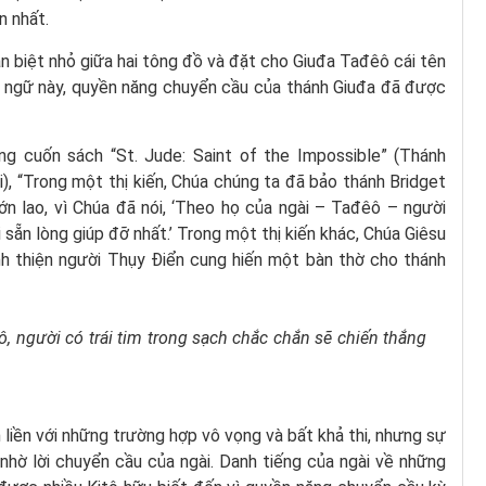
n nhất.
n biệt nhỏ giữa hai tông đồ và đặt cho Giuđa Tađêô cái tên
ôn ngữ này, quyền năng chuyển cầu của thánh Giuđa đã được
ng cuốn sách “St. Jude: Saint of the Impossible” (Thánh
i), “Trong một thị kiến, Chúa chúng ta đã bảo thánh Bridget
ớn lao, vì Chúa đã nói, ‘Theo họ của ngài – Tađêô – người
sẵn lòng giúp đỡ nhất.’ Trong một thị kiến ​​khác, Chúa Giêsu
nh thiện người Thụy Điển cung hiến một bàn thờ cho thánh
, người có trái tim trong sạch chắc chắn sẽ chiến thắng
liền với những trường hợp vô vọng và bất khả thi, nhưng sự
nhờ lời chuyển cầu của ngài. Danh tiếng của ngài về những