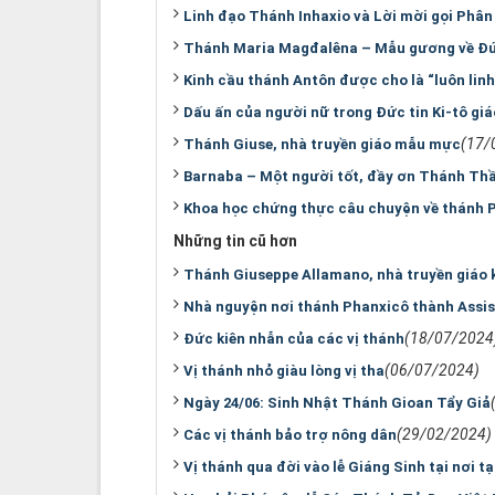
Linh đạo Thánh Inhaxio và Lời mời gọi Phân 
Thánh Maria Magđalêna – Mẫu gương về Đứ
Kinh cầu thánh Antôn được cho là “luôn lin
Dấu ấn của người nữ trong Đức tin Ki-tô giá
(17/
Thánh Giuse, nhà truyền giáo mẫu mực
Barnaba – Một người tốt, đầy ơn Thánh Thần
Khoa học chứng thực câu chuyện về thánh 
Những tin cũ hơn
Thánh Giuseppe Allamano, nhà truyền giáo
Nhà nguyện nơi thánh Phanxicô thành Assis
(18/07/2024
Đức kiên nhẫn của các vị thánh
(06/07/2024)
Vị thánh nhỏ giàu lòng vị tha
Ngày 24/06: Sinh Nhật Thánh Gioan Tẩy Giả
(29/02/2024)
Các vị thánh bảo trợ nông dân
Vị thánh qua đời vào lễ Giáng Sinh tại nơi t