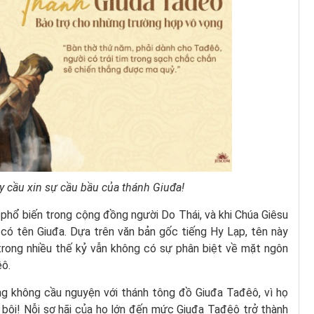
ãy cầu xin sự cầu bầu của thánh Giuđa!
 phổ biến trong cộng đồng người Do Thái, và khi Chúa Giêsu
có tên Giuđa. ​​Dựa trên văn bản gốc tiếng Hy Lạp, tên này
 trong nhiều thế kỷ vẫn không có sự phân biệt về mặt ngôn
êô.
ng không cầu nguyện với thánh tông đồ Giuđa Tađêô, vì họ
n bội! Nỗi sợ hãi của họ lớn đến mức Giuđa Tađêô trở thành