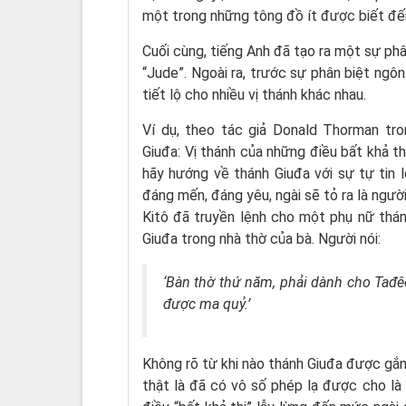
một trong những tông đồ ít được biết đế
Cuối cùng, tiếng Anh đã tạo ra một sự phâ
“Jude”. Ngoài ra, trước sự phân biệt ng
tiết lộ cho nhiều vị thánh khác nhau.
Ví dụ, theo tác giả Donald Thorman tro
Giuđa: Vị thánh của những điều bất khả th
hãy hướng về thánh Giuđa với sự tự tin l
đáng mến, đáng yêu, ngài sẽ tỏ ra là người 
Kitô đã truyền lệnh cho một phụ nữ thá
Giuđa trong nhà thờ của bà. Người nói:
‘Bàn thờ thứ năm, phải dành cho Tađêô
được ma quỷ.’
Không rõ từ khi nào thánh Giuđa được gắn 
thật là đã có vô số phép lạ được cho là 