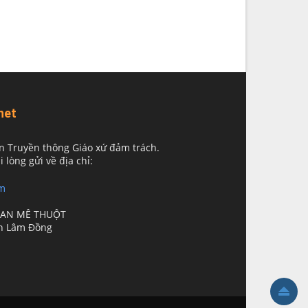
net
n Truyền thông Giáo xứ đảm trách.
i lòng gửi về địa chỉ:
m
BAN MÊ THUỘT
nh Lâm Đồng