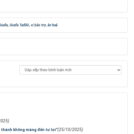
Giuđa
,
Giuđa Tađêô
,
vị bảo trợ
,
ân huệ
2025)
(25/10/2025)
ị thánh không màng đến tư lợi”