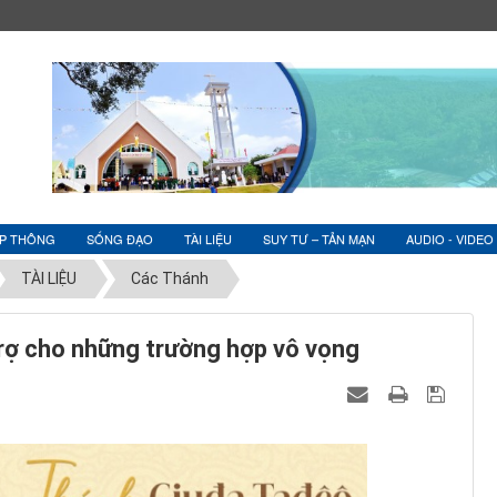
ỆP THÔNG
SỐNG ĐẠO
TÀI LIỆU
SUY TƯ – TẢN MẠN
AUDIO - VIDEO
TÀI LIỆU
Các Thánh
trợ cho những trường hợp vô vọng