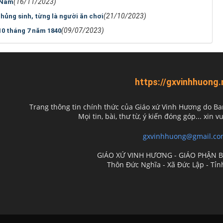
(16/11/2023)
 Nam
(21/10/2023)
chủng sinh, từng là người ăn chơi
(09/07/2023)
0 tháng 7 năm 1840
https://gxvinhhuong.
Trang thông tin chính thức của Giáo xứ Vinh Hương do
Ba
Mọi tin, bài, thư từ, ý kiến đóng góp... xin vu
gxvinhhuong@gmail.co
GIÁO XỨ VINH HƯƠNG - GIÁO PHẬN 
Thôn Đức Nghĩa - Xã Đức Lập - Tỉ