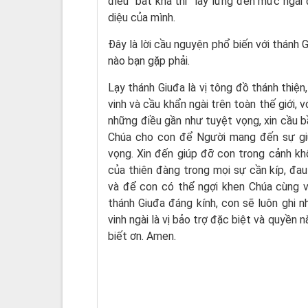
điều “bất khả thi” lẫy lừng đến mức ngài
diệu của mình.
Đây là lời cầu nguyện phổ biến với thánh 
nào bạn gặp phải.
Lạy thánh Giuđa là vị tông đồ thánh thiện,
vinh và cầu khẩn ngài trên toàn thế giới, 
những điều gần như tuyệt vọng, xin cầu bầ
Chúa cho con để Người mang đến sự giú
vọng. Xin đến giúp đỡ con trong cảnh k
của thiên đàng trong mọi sự cần kíp, đau
và để con có thể ngợi khen Chúa cùng vớ
thánh Giuđa đáng kính, con sẽ luôn ghi 
vinh ngài là vị bảo trợ đặc biệt và quyền 
biết ơn. Amen.