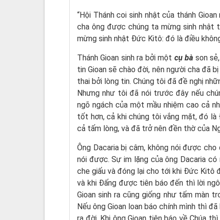
“Hội Thánh coi sinh nhật của thánh Gioan
cha ông được chúng ta mừng sinh nhật t
mừng sinh nhật Đức Kitô: đó là điều không
Thánh Gioan sinh ra bởi một
cụ bà
son sẻ,
tin Gioan sẽ chào đời, nên người cha đã b
thai bởi lòng tin. Chúng tôi đã đề nghị nh
Nhưng như tôi đã nói trước đây nếu chú
ngõ ngách của một mầu nhiệm cao cả như
tốt hơn, cả khi chúng tôi vắng mặt, đó 
cả tấm lòng, và đã trở nên đền thờ của Ng
Ông Dacaria bị câm, không nói được cho đ
nói được. Sự im lặng của ông Dacaria có n
che giấu và đóng lại cho tới khi Đức Kitô
và khi Đấng được tiên báo đến thì lời ngô
Gioan sinh ra cũng giống như tấm màn tro
Nếu ông Gioan loan báo chính mình thì đ
ra đời. Khi ông Gioan tiên báo về Chúa thì 