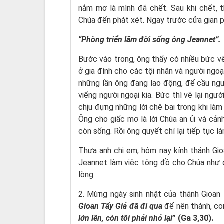
nằm mơ là mình đã chết. Sau khi chết, 
Chúa đến phát xét. Ngay trước cửa gian 
“Phòng triển lãm đời sống ông Jeannet”.
Bước vào trong, ông thấy có nhiều bức vẽ
ở gia đình cho các tội nhân và người ngoạ
những lần ông đang lao động, để cầu nguy
viếng người ngoại kia. Bức thì vẽ lại ngư
chịu đựng những lời chê bai trong khi làm
Ông cho giấc mơ là lời Chúa an ủi và cả
còn sống. Rồi ông quyết chí lại tiếp tục 
Thưa anh chị em, hôm nay kính thánh Gi
Jeannet làm việc tông đồ cho Chúa như 
lòng.
2. Mừng ngày sinh nhật của thánh Gioan 
Gioan Tẩy Giả đã đi qua
để nên thánh, co
lớn lên, còn tôi phải nhỏ lại
” (Ga 3,30).