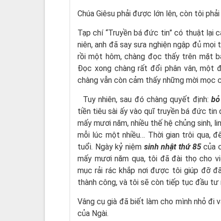
Chúa Giêsu phải được lớn lên, còn tôi phải 
Tạp chí “Truyền bá đức tin” có thuật lại 
niên, anh đã say sưa nghiện ngập đủ mọi 
rồi một hôm, chàng đọc thấy trên mặt bá
Đọc xong chàng rất đổi phân vân, một đ
chàng vẫn còn cảm thấy những mời mọc của
Tuy nhiên, sau đó chàng quyết định:
bỏ 
tiền tiêu sài ấy vào quĩ truyền bá đức tin
mấy mươi năm, nhiều thế hệ chủng sinh, li
mỗi lúc một nhiều… Thời gian trôi qua, 
tuổi. Ngày kỷ niệm
sinh nhật thứ 85
của c
mấy mươi năm qua, tôi đã đài thọ cho vi
mục rải rác khắp nơi được tôi giúp đỡ đ
thành công, và tôi sẽ còn tiếp tục đầu tư
Vâng cụ già đã biết làm cho mình nhỏ đi v
của Ngài.