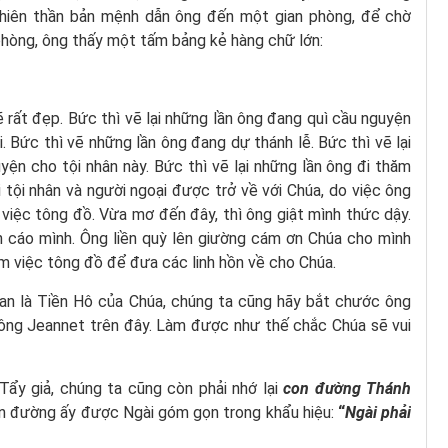
thiên thần bản mệnh dẫn ông đến một gian phòng, để chờ
phòng, ông thấy một tấm bảng kẻ hàng chữ lớn:
 rất đẹp. Bức thì vẽ lại những lần ông đang quì cầu nguyện
i. Bức thì vẽ những lần ông đang dự thánh lễ. Bức thì vẽ lại
ện cho tội nhân này. Bức thì vẽ lại những lần ông đi thăm
ời tội nhân và người ngoại được trở về với Chúa, do việc ông
 việc tông đồ. Vừa mơ đến đây, thì ông giật mình thức dậy.
nh cáo mình. Ông liền quỳ lên giường cám ơn Chúa cho mình
làm việc tông đồ để đưa các linh hồn về cho Chúa.
oan là Tiền Hô của Chúa, chúng ta cũng hãy bắt chước ông
ông Jeannet trên đây. Làm được như thế chắc Chúa sẽ vui
Tẩy giả, chúng ta cũng còn phải nhớ lại
con đường Thánh
n đường ấy được Ngài góm gọn trong khẩu hiệu:
“
Ngài phải