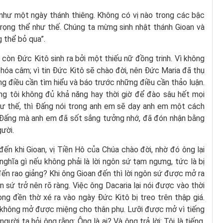
 như một ngày thánh thiêng. Không có vị nào trong các bậc
rọng thể như thế. Chúng ta mừng sinh nhật thánh Gioan và
 thể bỏ qua”.
 còn Đức Kitô sinh ra bởi một thiếu nữ đồng trinh. Vì không
ị hóa câm; vì tin Đức Kitô sẽ chào đời, nên Đức Maria đã thụ
ững điều cần tìm hiểu và báo trước những điều cần thảo luận.
ng tôi không đủ khả năng hay thời giờ để đào sâu hết mọi
 thế, thì Đấng nói trong anh em sẽ dạy anh em một cách
là Đấng mà anh em đã sốt sắng tưởng nhớ, đã đón nhận bằng
ười.
ến khi Gioan, vị Tiền Hô của Chúa chào đời, nhờ đó ông lại
ghĩa gì nếu không phải là lời ngôn sứ tạm ngưng, tức là bị
 đến rao giảng? Khi ông Gioan đến thì lời ngôn sứ được mở ra
n sứ trở nên rõ ràng. Việc ông Dacaria lại nói được vào thời
ng đền thờ xé ra vào ngày Đức Kitô bị treo trên thập giá.
ã không mở được miệng cho thân phụ. Lưỡi được mở vì tiếng
người ta hỏi ông rằng: Ông là ai? Và ông trả lời: Tôi là tiếng,