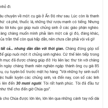
nhỏ đi.
câu chuyện về một cụ già ở Ấn Độ như sau. Lúc còn là thanh
thứ: cà phê, thuốc lá, những thứ rượu mạnh có tiếng. Nhưng
o lời kêu gọi giúp nuôi chủng sinh ở các giáo phận nghèo.
àng chàng muốn mình phải làm một cái gì đó, đàng khác,
 trần thế còn quá hấp dẫn, nên chưa cần phải vội vã gì!
tất cả… nhưng dần dần với thời gian.
Chàng đóng góp số
 để giúp nuôi một ít chủng sinh nghèo. Cứ thế liên tiếp trong
nh mục đã được chàng giúp đỡ. Họ liên lạc thư tín với chàng
đến ngày chàng thanh niên nghiện ngập thành ông cụ già 85
ụ, cụ tuyên bố trước mặt họ hàng: “Với những hy sinh suốt
ệc huấn luyện các chủng sinh, và đến nay, con số các linh
ã lên đến
30 mươi người
. Tôi rất hạnh phúc. Tôi đã đầu tư
 như thế cho đến giờ Chúa gọi”.
à cho Chúa được lớn lên, lớn lên qua những cánh tay nối dài