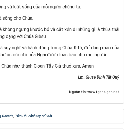
ởng và luật sống của mỗi người chúng ta.
là sống cho Chúa.
là không ngừng khước bỏ và cắt xén đi những gì là thừa thãi
ng dạng với Chúa Giêsu.
 là suy nghĩ và hành động trong Chúa Kitô, để dung mạo của
nhờ ơn cứu độ của Ngài được loan báo cho mọi người.
 Chúa như thánh Gioan Tẩy Giả thuở xưa. Amen.
Lm. Giuse Đinh Tất Quý
Nguồn tin:
www.tgpsaigon.net
g Dacaria
,
Tiền Hô
,
cánh tay nối dài