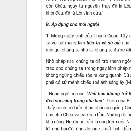
còn Chúa, ngay từ nguyên thủy đã là Lời.
khởi đầu, đã là Lời vĩnh cửu.”
B. Áp dụng cho mỗi người
1. Mừng ngày sinh của Thánh Gioan Tẩy g
ta về sứ mạng làm
tiên tri và sứ giả
như 
mời gọi chúng ta nhớ lại chúng ta được
tá
Nhờ phép rửa, chúng ta đã trở thành ngô
trao cho chúng ta trong ngày lãnh phép 
không ngừng chiếu tỏa ra xung quanh. Dù 
phải có sứ mệnh chiếu toả ánh sáng ấy (Mt
Ngạn ngữ có câu: “
Nếu bạn không trở th
đèn soi sáng trong nhà bạn
”. Theo cha B
thấy mình có bổn phận phải rao giảng Ch
dân cho Chúa và các linh hồn. Nhưng rồi ôn
khả năng. Người nọ bảo là ông kém cỏi. N
lời chê bai đó, ông Jeannet mất tinh thầ