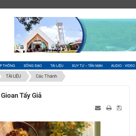
ỆP THÔNG
SỐNG ĐẠO
TÀI LIỆU
SUY TƯ – TẢN MẠN
AUDIO - VIDEO
TÀI LIỆU
Các Thánh
 Gioan Tẩy Giả