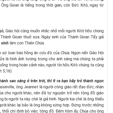
 Ông Gioan là tiếng trong thời gian, còn Đức Kitô, ngay từ
iả, Giáo hội cũng muốn nhắc nhở mỗi người Kitô hữu chúng
Thánh Gioan thuở xưa.
Ngày sinh của Thánh Gioan Tẩy giả
i sinh
làm con Thiên Chúa.
n sứ loan báo hồng ân cứu độ của Chúa. Ngọn nến Giáo Hội
rửa là hình ảnh tượng trưng cho ánh sáng mà chúng ta phải
sống trong hoàn cảnh nào, người tín hữu Kitô chúng ta cũng
 5,16).
ành sao sáng ở trên trời, thì ít ra bạn hãy trở thành ngọn
asséville, ông Jeannet là người công giáo rất đạo đức, nhận
úa cho người khác, nên đã tự nguyện trở nên tông đồ giáo
g bị người ta này chê là giả hình. Người kia chê là ông thiếu
gười khác lại bảo là ông không xứng hợp. Đứng trước những
n, thối chí định bỏ việc tông đồ. Đêm hôm ấy, Chúa cho ông