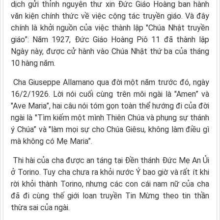
dịch gửi thỉnh nguyện thư xin Đức Giáo Hoàng ban hành
văn kiện chính thức về việc cộng tác truyền giáo. Và đây
chính là khởi nguồn của việc thành lập "Chúa Nhật truyền
giáo”: Năm 1927, Đức Giáo Hoàng Piô 11 đã thành lập
Ngày này, được cử hành vào Chúa Nhật thứ ba của tháng
10 hàng năm.
Cha Giuseppe Allamano qua đời một năm trước đó, ngày
16/2/1926. Lời nói cuối cùng trên môi ngài là "Amen” và
"Ave Maria”, hai câu nói tóm gọn toàn thể hướng đi của đời
ngài là "Tìm kiếm một mình Thiên Chúa và phụng sự thánh
ý Chúa” và "làm mọi sự cho Chúa Giêsu, không làm điều gì
mà không có Mẹ Maria”.
Thi hài của cha được an táng tại Đền thánh Đức Mẹ An Ủi
ở Torino. Tuy cha chưa ra khỏi nước Ý bao giờ và rất ít khi
rời khỏi thành Torino, nhưng các con cái nam nữ của cha
đã đi cùng thế giới loan truyền Tin Mừng theo tin thần
thừa sai của ngài.