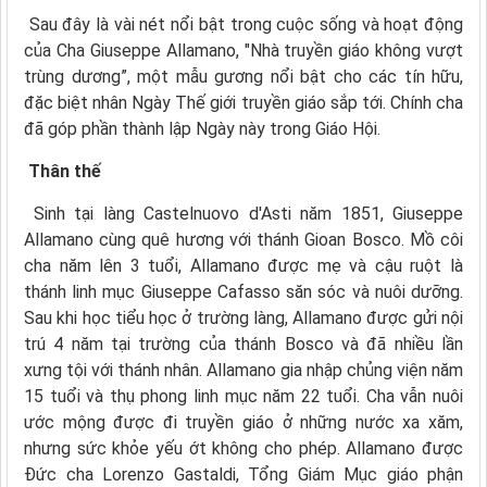
Sau đây là vài nét nổi bật trong cuộc sống và hoạt động
của Cha Giuseppe Allamano, "Nhà truyền giáo không vượt
trùng dương”, một mẫu gương nổi bật cho các tín hữu,
đặc biệt nhân Ngày Thế giới truyền giáo sắp tới. Chính cha
đã góp phần thành lập Ngày này trong Giáo Hội.
Thân thế
Sinh tại làng Castelnuovo d'Asti năm 1851, Giuseppe
Allamano cùng quê hương với thánh Gioan Bosco. Mồ côi
cha năm lên 3 tuổi, Allamano được mẹ và cậu ruột là
thánh linh mục Giuseppe Cafasso săn sóc và nuôi dưỡng.
Sau khi học tiểu học ở trường làng, Allamano được gửi nội
trú 4 năm tại trường của thánh Bosco và đã nhiều lần
xưng tội với thánh nhân. Allamano gia nhập chủng viện năm
15 tuổi và thụ phong linh mục năm 22 tuổi. Cha vẫn nuôi
ước mộng được đi truyền giáo ở những nước xa xăm,
nhưng sức khỏe yếu ớt không cho phép. Allamano được
Đức cha Lorenzo Gastaldi, Tổng Giám Mục giáo phận