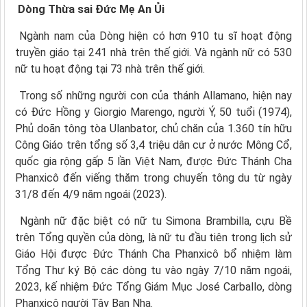
Dòng Thừa sai Đức Mẹ An Ủi
Ngành nam của Dòng hiện có hơn 910 tu sĩ hoạt động
truyền giáo tại 241 nhà trên thế giới. Và ngành nữ có 530
nữ tu hoạt động tại 73 nhà trên thế giới.
Trong số những người con của thánh Allamano, hiện nay
có Đức Hồng y Giorgio Marengo, người Ý, 50 tuổi (1974),
Phủ doãn tông tòa Ulanbator, chủ chăn của 1.360 tín hữu
Công Giáo trên tổng số 3,4 triệu dân cư ở nước Mông Cổ,
quốc gia rộng gấp 5 lần Việt Nam, được Đức Thánh Cha
Phanxicô đến viếng thăm trong chuyến tông du từ ngày
31/8 đến 4/9 năm ngoái (2023).
Ngành nữ đặc biệt có nữ tu Simona Brambilla, cựu Bề
trên Tổng quyền của dòng, là nữ tu đầu tiên trong lịch sử
Giáo Hội được Đức Thánh Cha Phanxicô bổ nhiệm làm
Tổng Thư ký Bộ các dòng tu vào ngày 7/10 năm ngoái,
2023, kế nhiệm Đức Tổng Giám Mục José Carballo, dòng
Phanxicô người Tây Ban Nha.