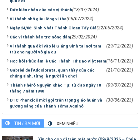
qua đời
(18/07/2024)
Đức kiên nhẫn của các vị thánh
(06/07/2024)
Vị thánh nhỏ giàu lòng vị tha
(22/06/2024)
Ngày 24/06: Sinh Nhật Thánh Gioan Tẩy Giả
(29/02/2024)
Các vị thánh bảo trợ nông dân
(29/12/2023)
Vị thánh qua đời vào lễ Giáng Sinh tại nơi tạm
trú cho người vô gia cư
(16/11/2023)
Học hỏi Phúc âm lễ Các Thánh Tử Đạo Việt Nam
(21/10/2023)
Gabriel de l’Addolorata, quan thầy của các
chủng sinh, từng là người ăn chơi
(09/07/2023)
Thánh Phêrô Nguyễn Khắc Tự, tử đạo ngày 10
tháng 7 năm 1840
(30/06/2023)
ĐTC Phanxicô mời gọi trân trọng giáo huấn và
gương sáng của Thánh Tôma Aquinô
TIN / BÀI MỚI
XEM NHIỀU
Xin cho con đi trên mặt nước (09/8/2026 – Chúa