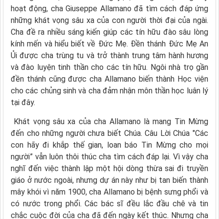
hoạt động, cha Giuseppe Allamano đã tìm cách đáp ứng
những khát vọng sâu xa của con người thời đại của ngài.
Cha đề ra nhiều sáng kiến giúp các tín hữu đào sâu lòng
kính mến và hiểu biết về Đức Mẹ. Đền thánh Đức Mẹ An
Ủi được cha trùng tu và trở thành trung tâm hành hương
và đào luyện tinh thần cho các tín hữu. Ngôi nhà trọ gần
đền thánh cũng được cha Allamano biến thành Học viện
cho các chủng sinh và cha đảm nhận môn thần học luân lý
tại đây.
Khát vọng sâu xa của cha Allamano là mang Tin Mừng
đến cho những người chưa biết Chúa. Câu Lời Chúa "Các
con hãy đi khắp thế gian, loan báo Tin Mừng cho mọi
người” vẫn luôn thôi thúc cha tìm cách đáp lại. Vì vậy cha
nghĩ đến việc thành lập một hội dòng thừa sai đi truyền
giáo ở nước ngoài, nhưng dự án này như bị tan biến thành
mây khói vì năm 1900, cha Allamano bị bệnh sưng phổi và
có nước trong phổi. Các bác sĩ đều lắc đầu chê và tin
chắc cuộc đời của cha đã đến ngày kết thúc. Nhưng cha