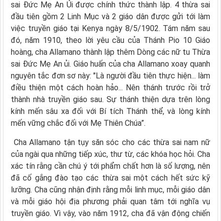
sai Đức Mẹ An Ủi được chính thức thành lập. 4 thừa sai
đầu tiên gồm 2 Linh Mục và 2 giáo dân được gửi tới làm
việc truyền giáo tại Kenya ngày 8/5/1902. Tám năm sau
đó, năm 1910, theo lời yêu cầu của Thánh Pio 10 Giáo
hoàng, cha Allamano thành lập thêm Dòng các nữ tu Thừa
sai Đức Mẹ An ủi. Giáo huấn của cha Allamano xoay quanh
nguyên tắc đơn sơ này: "Là người đầu tiên thực hiện... làm
điều thiện một cách hoàn hảo... Nên thánh trước rồi trở
thành nhà truyền giáo sau. Sự thánh thiện dựa trên lòng
kính mến sâu xa đối với Bí tích Thánh thể, và lòng kính
mến vững chắc đối với Mẹ Thiên Chúa”.
Cha Allamano tận tụy săn sóc cho các thừa sai nam nữ
của ngài qua những tiếp xúc, thư từ, các khóa học hỏi. Cha
xác tín rằng cần chú ý tới phẩm chất hơn là số lượng, nên
đã cố gắng đào tạo các thừa sai một cách hết sức kỹ
lưỡng. Cha cũng nhận định rằng mỗi linh mục, mỗi giáo dân
và mỗi giáo hội địa phương phải quan tâm tới nghĩa vụ
truyền giáo. Vì vậy, vào năm 1912, cha đã vận động chiến