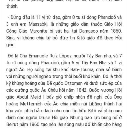
thánh,
- Đứng đầu là 11 vị tử đạo, gồm 8 tu sĩ dòng Phanxicô và
3 anh em Massabki, là những giáo dân thuộc Giáo Hội
Công Giáo Maronite bị sát hại tại Damasco năm 1860,
Siria, vì không chịu từ bỏ đức tin Kitô giáo để theo Hồi
giáo.
Đó là Cha Emanuele Ruiz López, người Tây Ban nha, và 7
tu sĩ cùng dòng Phanxicô, gồm 6 vị Tây Ban Nha và 1 vị
người Áo. Họ sống tại khu khố Bab-Touma, chia sẻ bánh
với những người nghèo trong thời buổi khó khăn. Đó là thời
kỳ khủng hoảng của Đế quốc Ottoman và dưới sức ép của
các cường quốc Âu Châu hồi năm 1842. Quốc vương Hồi
giáo Abdul Mejid I bấy giờ chấp nhận đề nghị của Ông
hoàng Metternich của Áo chia miền núi Libăng thành hai
khu vực: phía bắc dành cho các tín hữu Kitô và phía nam
dành cho người Druse Hồi giáo. Nhưng bạo lực bùng nổ ở
Beirut năm 1860 tạo nên làn sóng máu đổ khiến cho hàng