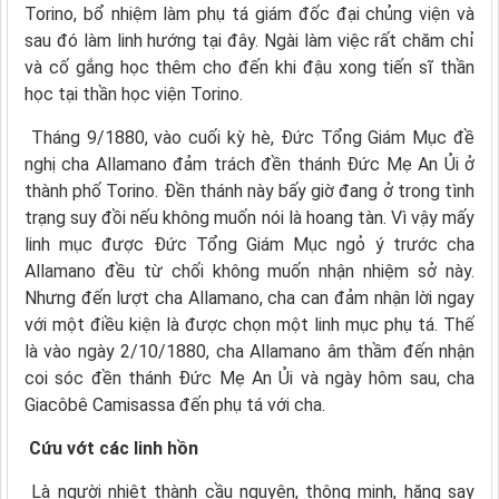
Torino, bổ nhiệm làm phụ tá giám đốc đại chủng viện và
sau đó làm linh hướng tại đây. Ngài làm việc rất chăm chỉ
và cố gắng học thêm cho đến khi đậu xong tiến sĩ thần
học tại thần học viện Torino.
Tháng 9/1880, vào cuối kỳ hè, Đức Tổng Giám Mục đề
nghị cha Allamano đảm trách đền thánh Đức Mẹ An Ủi ở
thành phố Torino. Đền thánh này bấy giờ đang ở trong tình
trạng suy đồi nếu không muốn nói là hoang tàn. Vì vậy mấy
linh mục được Đức Tổng Giám Mục ngỏ ý trước cha
Allamano đều từ chối không muốn nhận nhiệm sở này.
Nhưng đến lượt cha Allamano, cha can đảm nhận lời ngay
với một điều kiện là được chọn một linh mục phụ tá. Thế
là vào ngày 2/10/1880, cha Allamano âm thầm đến nhận
coi sóc đền thánh Đức Mẹ An Ủi và ngày hôm sau, cha
Giacôbê Camisassa đến phụ tá với cha.
Cứu vớt các linh hồn
Là người nhiệt thành cầu nguyện, thông minh, hăng say