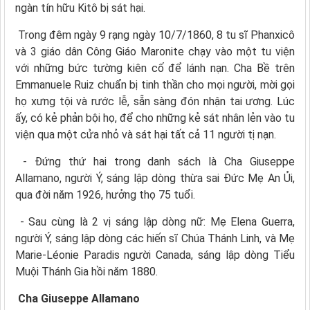
ngàn tín hữu Kitô bị sát hại.
Trong đêm ngày 9 rạng ngày 10/7/1860, 8 tu sĩ Phanxicô
và 3 giáo dân Công Giáo Maronite chạy vào một tu viện
với những bức tường kiên cố để lánh nạn. Cha Bề trên
Emmanuele Ruiz chuẩn bị tinh thần cho mọi người, mời gọi
họ xưng tội và rước lễ, sẵn sàng đón nhận tai ương. Lúc
ấy, có kẻ phản bội họ, để cho những kẻ sát nhân lẻn vào tu
viện qua một cửa nhỏ và sát hại tất cả 11 người tị nạn.
- Đứng thứ hai trong danh sách là Cha Giuseppe
Allamano, người Ý, sáng lập dòng thừa sai Đức Mẹ An Ủi,
qua đời năm 1926, hưởng thọ 75 tuổi.
- Sau cùng là 2 vị sáng lập dòng nữ: Mẹ Elena Guerra,
người Ý, sáng lập dòng các hiến sĩ Chúa Thánh Linh, và Mẹ
Marie-Léonie Paradis người Canada, sáng lập dòng Tiểu
Muội Thánh Gia hồi năm 1880.
Cha Giuseppe Allamano