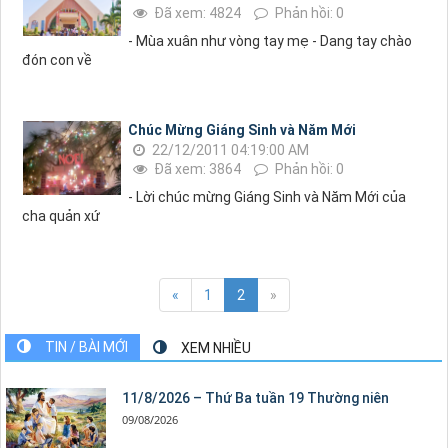
Đã xem: 4824
Phản hồi: 0
- Mùa xuân như vòng tay mẹ - Dang tay chào
đón con về
Chúc Mừng Giáng Sinh và Năm Mới
22/12/2011 04:19:00 AM
Đã xem: 3864
Phản hồi: 0
- Lời chúc mừng Giáng Sinh và Năm Mới của
cha quản xứ
«
1
2
»
TIN / BÀI MỚI
XEM NHIỀU
11/8/2026 – Thứ Ba tuần 19 Thường niên
09/08/2026