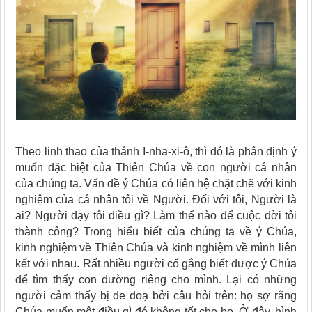
Theo linh thao của thánh I-nha-xi-ô, thì đó là phân định ý
muốn đặc biệt của Thiên Chúa về con người cá nhân
của chúng ta. Vấn đề ý Chúa có liên hệ chặt chẽ với kinh
nghiệm của cá nhân tôi về Người. Đối với tôi, Người là
ai? Người dạy tôi điều gì? Làm thế nào để cuộc đời tôi
thành công? Trong hiểu biết của chúng ta về ý Chúa,
kinh nghiệm về Thiên Chúa và kinh nghiệm về mình liên
kết với nhau. Rất nhiều người cố gắng biết được ý Chúa
để tìm thấy con đường riêng cho mình. Lại có những
người cảm thấy bị đe doạ bởi câu hỏi trên: họ sợ rằng
Chúa muốn một điều gì đó không tốt cho họ. Ở đây, hình