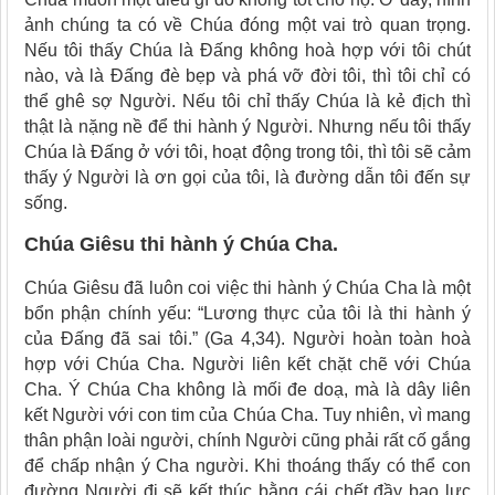
ảnh chúng ta có về Chúa đóng một vai trò quan trọng.
Nếu tôi thấy Chúa là Đấng không hoà hợp với tôi chút
nào, và là Đấng đè bẹp và phá vỡ đời tôi, thì tôi chỉ có
thể ghê sợ Người. Nếu tôi chỉ thấy Chúa là kẻ địch thì
thật là nặng nề để thi hành ý Người. Nhưng nếu tôi thấy
Chúa là Đấng ở với tôi, hoạt động trong tôi, thì tôi sẽ cảm
thấy ý Người là ơn gọi của tôi, là đường dẫn tôi đến sự
sống.
Chúa Giêsu thi hành ý Chúa Cha.
Chúa Giêsu đã luôn coi việc thi hành ý Chúa Cha là một
bổn phận chính yếu: “Lương thực của tôi là thi hành ý
của Đấng đã sai tôi.” (Ga 4,34). Người hoàn toàn hoà
hợp với Chúa Cha. Người liên kết chặt chẽ với Chúa
Cha. Ý Chúa Cha không là mối đe doạ, mà là dây liên
kết Người với con tim của Chúa Cha. Tuy nhiên, vì mang
thân phận loài người, chính Người cũng phải rất cố gắng
để chấp nhận ý Cha người. Khi thoáng thấy có thể con
đường Người đi sẽ kết thúc bằng cái chết đầy bạo lực