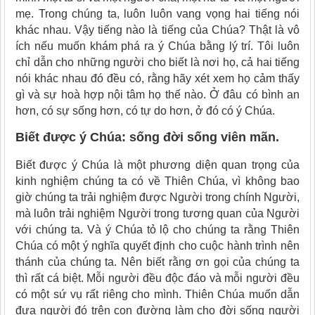
mẹ. Trong chúng ta, luôn luôn vang vọng hai tiếng nói
khác nhau. Vậy tiếng nào là tiếng của Chúa? Thật là vô
ích nếu muốn khám phá ra ý Chúa bằng lý trí. Tôi luôn
chỉ dẫn cho những người cho biết là nơi họ, cả hai tiếng
nói khác nhau đó đều có, rằng hãy xét xem họ cảm thấy
gì và sự hoà hợp nội tâm họ thế nào. Ở đâu có bình an
hơn, có sự sống hơn, có tự do hơn, ở đó có ý Chúa.
Biết được ý Chúa: sống đời sống viên mãn.
Biết được ý Chúa là một phương diện quan trọng của
kinh nghiệm chúng ta có về Thiên Chúa, vì không bao
giờ chúng ta trải nghiệm được Người trong chính Người,
mà luôn trải nghiệm Người trong tương quan của Người
với chúng ta. Và ý Chúa tỏ lộ cho chúng ta rằng Thiên
Chúa có một ý nghĩa quyết định cho cuộc hành trình nên
thánh của chúng ta. Nên biết rằng ơn gọi của chúng ta
thì rất cá biệt. Mỗi người đều độc đáo và mỗi người đều
có một sứ vụ rất riêng cho mình. Thiên Chúa muốn dẫn
đưa người đó trên con đường làm cho đời sống người