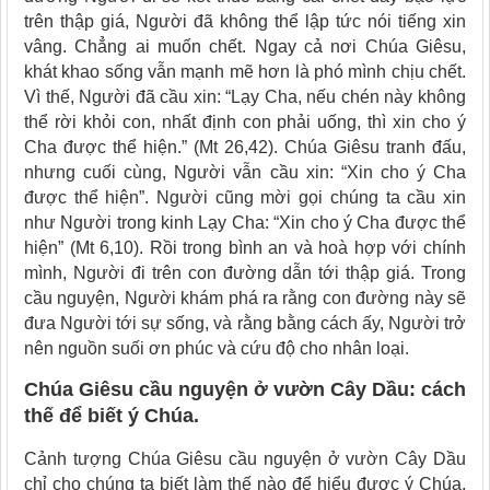
trên thập giá, Người đã không thể lập tức nói tiếng xin
vâng. Chẳng ai muốn chết. Ngay cả nơi Chúa Giêsu,
khát khao sống vẫn mạnh mẽ hơn là phó mình chịu chết.
Vì thế, Người đã cầu xin: “Lạy Cha, nếu chén này không
thể rời khỏi con, nhất định con phải uống, thì xin cho ý
Cha được thể hiện.” (Mt 26,42). Chúa Giêsu tranh đấu,
nhưng cuối cùng, Người vẫn cầu xin: “Xin cho ý Cha
được thể hiện”. Người cũng mời gọi chúng ta cầu xin
như Người trong kinh Lạy Cha: “Xin cho ý Cha được thể
hiện” (Mt 6,10). Rồi trong bình an và hoà hợp với chính
mình, Người đi trên con đường dẫn tới thập giá. Trong
cầu nguyện, Người khám phá ra rằng con đường này sẽ
đưa Người tới sự sống, và rằng bằng cách ấy, Người trở
nên nguồn suối ơn phúc và cứu độ cho nhân loại.
Chúa Giêsu cầu nguyện ở vườn Cây Dầu: cách
thế để biết ý Chúa.
Cảnh tượng Chúa Giêsu cầu nguyện ở vườn Cây Dầu
chỉ cho chúng ta biết làm thế nào để hiểu được ý Chúa.