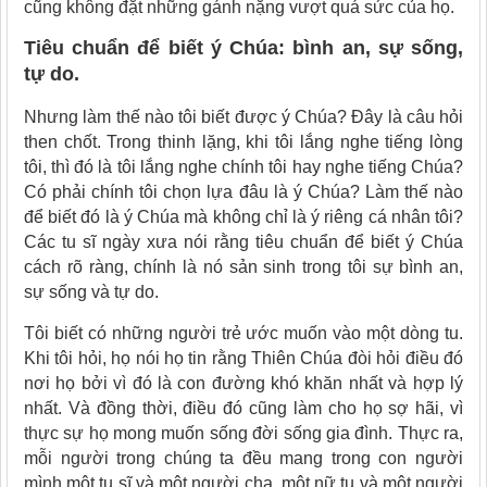
cũng không đặt những gánh nặng vượt quá sức của họ.
Tiêu chuẩn để biết ý Chúa: bình an, sự sống,
tự do.
Nhưng làm thế nào tôi biết được ý Chúa? Đây là câu hỏi
then chốt. Trong thinh lặng, khi tôi lắng nghe tiếng lòng
tôi, thì đó là tôi lắng nghe chính tôi hay nghe tiếng Chúa?
Có phải chính tôi chọn lựa đâu là ý Chúa? Làm thế nào
để biết đó là ý Chúa mà không chỉ là ý riêng cá nhân tôi?
Các tu sĩ ngày xưa nói rằng tiêu chuẩn để biết ý Chúa
cách rõ ràng, chính là nó sản sinh trong tôi sự bình an,
sự sống và tự do.
Tôi biết có những người trẻ ước muốn vào một dòng tu.
Khi tôi hỏi, họ nói họ tin rằng Thiên Chúa đòi hỏi điều đó
nơi họ bởi vì đó là con đường khó khăn nhất và hợp lý
nhất. Và đồng thời, điều đó cũng làm cho họ sợ hãi, vì
thực sự họ mong muốn sống đời sống gia đình. Thực ra,
mỗi người trong chúng ta đều mang trong con người
mình một tu sĩ và một người cha, một nữ tu và một người