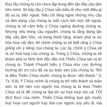
Bao lâu chúng ta còn chưa tập trung đến tận đáy sâu tâm
hồn mình, thì bấy lâu ý Chúa vẫn biểu lộ như một điều gì
đó xa lạ, bên ngoài. Nếu chỉ lắng nghe những nhu cầu
và tâm trạng của chúng ta một cách hời hợt, bề ngoài,
chúng ta sẽ cảm thấy ý Chúa ngáng đường chúng ta.
Nhưng nếu trong cầu nguyện, chúng ta lắng đọng tận
đáy sâu tâm hồn, và trong thinh lặng, khám phá ra sự
hòa hợp nội tâm, thì chính chúng ta sẽ biết rằng ý Chúa
giống với ý riêng của chúng ta. Lúc ấy, chính ý Chúa sẽ
là sự hoà hợp của chúng ta. Trong ý Chúa, chúng ta sẽ
khám phá ra hình ảnh độc đáo mà Thiên Chúa tạo ra từ
chúng ta. Thánh Phaolô hiểu ý Chúa như con đường
hướng tới ơn cứu độ và sự toàn vẹn của chúng ta: “Đó
là điều Thiên Chúa muốn: chúng ta được nên thánh.” (1
Tx. 4,9). Ý Chúa chính là chúng ta trở nên thánh và toàn
vẹn, là trở nên con người mà chúng ta là theo Thiên
Chúa và là để chúng ta đạt tới sự hoà hợp với cái TÔI
đích thực của mình. Thiên Chúa không bao giờ muốn
huỷ hoại con người hay làm con người suy yếu đi, mà