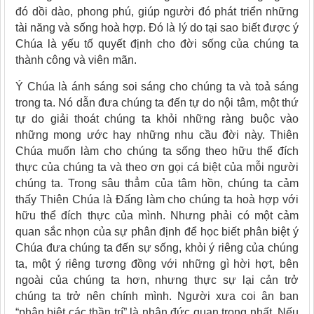
đó dồi dào, phong phú, giúp người đó phát triển những
tài năng và sống hoà hợp. Đó là lý do tại sao biết được ý
Chúa là yếu tố quyết định cho đời sống của chúng ta
thành công và viên mãn.
Ý Chúa là ánh sáng soi sáng cho chúng ta và toả sáng
trong ta. Nó dẫn đưa chúng ta đến tự do nội tâm, một thứ
tự do giải thoát chúng ta khỏi những ràng buộc vào
những mong ước hay những nhu cầu đời này. Thiên
Chúa muốn làm cho chúng ta sống theo hữu thể đích
thực của chúng ta và theo ơn gọi cá biệt của mỗi người
chúng ta. Trong sâu thẳm của tâm hồn, chúng ta cảm
thấy Thiên Chúa là Đấng làm cho chúng ta hoà hợp với
hữu thể đích thực của mình. Nhưng phải có một cảm
quan sắc nhọn của sự phân định để học biết phân biệt ý
Chúa đưa chúng ta đến sự sống, khỏi ý riêng của chúng
ta, một ý riêng tương đồng với những gì hời hợt, bên
ngoài của chúng ta hơn, nhưng thực sự lại cản trở
chúng ta trở nên chính mình. Người xưa coi ân ban
“phân biệt các thần trí” là nhân đức quan trọng nhất. Nếu