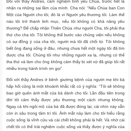
Đối với thầy Andres, cảm nghiệm tình yêu Chúa, trước hết là
nhận ra những sai lầm của mình. Cha nói: “Nếu Chúa ban Con
Một của Người cho tôi, đó là vì Người yêu thương tôi. Làm thế
nào tôi trở thành linh mục, nếu tôi không có khả năng yêu
thương? Để chấp nhận Thiên Chúa như người Cha, tôi phải tha
thứ cho cha tôi. Tôi không thể bước vào chủng viện nếu không
có sự đồng ý của cha tôi, người mà tôi đã chối từ. Tôi không
biết ông đang sống ở đâu, nhưng chưa hết một ngày tôi đã tìm
được cha tôi. Chúng tôi như những người xa lạ, nhưng có thể
tha thứ và làm cho ông không cảm thấy bị xét xử đã giúp tôi rất
nhiều trong hành trình ơn gọi”.
Đối với thầy Andres ở bênh giường bệnh của người mẹ khi bà
hấp hối cũng là một khoảnh khắc rất có ý nghĩa: “Tôi sẽ không
bao giờ quên ánh mắt của bà dành cho tôi. Lần đầu tiên trong
đời tôi cảm thấy được yêu thương một cách nhưng không.
Ngay cả khi ngôi mộ của bà đã được đóng lại, cái nhìn này vẫn
còn in sâu trong tâm trí tôi. Ánh mắt này làm cho tôi hiểu rằng
cuộc sống là vĩnh cửu và cái chết không phải là hết. Và nhờ cái
chết tôi có thể trải nghiệm cuộc sống và thấy được ý nghĩa của