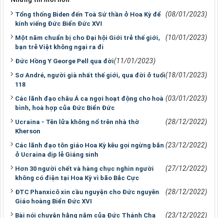
(08/01/2023)
Tổng thống Biden đến Toà Sứ thần ở Hoa Kỳ để
kính viếng Đức Biển Đức XVI
(10/01/2023)
Một năm chuẩn bị cho Đại hội Giới trẻ thế giới,
bạn trẻ Việt không ngại ra đi
(11/01/2023)
Đức Hồng Y George Pell qua đời
(18/01/2023)
Sơ André, người già nhất thế giới, qua đời ở tuổi
118
(03/01/2023)
Các lãnh đạo châu Á ca ngợi hoạt động cho hoà
bình, hoà hợp của Đức Biển Đức
(28/12/2022)
Ucraina - Tên lửa không nổ trên nhà thờ
Kherson
(23/12/2022)
Các lãnh đạo tôn giáo Hoa Kỳ kêu gọi ngừng bắn
ở Ucraina dịp lễ Giáng sinh
(27/12/2022)
Hơn 30 người chết và hàng chục nghìn người
không có điện tại Hoa Kỳ vì bão Bắc Cực
(28/12/2022)
ĐTC Phanxicô xin cầu nguyện cho Đức nguyên
Giáo hoàng Biển Đức XVI
(23/12/2022)
Bài nói chuyện hằng năm của Đức Thánh Cha