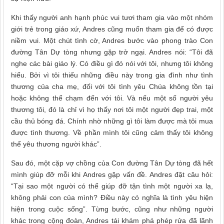
Khi thấy người anh hạnh phúc vui tươi tham gia vào một nhóm
giới trẻ trong giáo xứ, Andres cũng muốn tham gia để có được
niềm vui. Một chút tình cờ, Andres bước vào phong trào Con
đường Tân Dự tòng nhưng gặp trở ngại. Andres nói: “Tôi đã
nghe các bài giáo lý. Có điều gì đó nói với tôi, nhưng tôi không
hiểu. Bởi vì tôi thiếu những điều này trong gia đình như tình
thương của cha mẹ, đối với tôi tình yêu Chúa không tồn tại
hoặc không thể chạm đến với tôi. Và nếu một số người yêu
thương tôi, đó là chỉ vì họ thấy nơi tôi một người đẹp trai, một
cầu thủ bóng đá. Chính nhờ những gì tôi làm được mà tôi mua
được tình thương. Về phần mình tôi cũng cảm thấy tôi không
thể yêu thương người khác”.
Sau đó, một cặp vợ chồng của Con đường Tân Dự tòng đã hết
mình giúp đỡ mỗi khi Andres gặp vấn đề. Andres đặt câu hỏi:
“Tại sao một người có thể giúp đỡ tận tình một người xa lạ,
không phải con của mình? Điều này có nghĩa là tình yêu hiện
hiện trong cuộc sống”. Từng bước, cũng như những người
khác trong cộng đoàn, Andres tái khám phá phép rửa đã lãnh