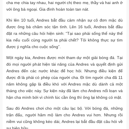
cha mẹ chia tay nhau, hai người chị theo mẹ, thầy và hai anh ở
với ông bà ngoại. Gia đình hoàn toàn tan nát.
Khi lên 10 tuổi, Andres bắt đầu cảm nhận sự cô đơn mặc dù
được ông bà chăm sóc tận tình. Lên 16 tuổi, Andres bắt đầu
đặt ra những câu hỏi hiện sinh: “Tại sao phải sống thế này thế
kia nếu cuối cùng người ta phải chết? Tôi không thực sự tìm
được ý nghĩa cho cuộc sống”.
Một ngày kia, Andres được mời tham dự một giải bóng đá. Tại
đó mọi người phát hiện tài năng của Andres và quyết định gửi
Andres đến các nước khác để học hỏi. Nhưng điều kiện để
được đi là phải có phép của người cha. Đi tìm người cha đã 11
năm không gặp là điều khó với Andres mặc dù dành cả một
tháng cho việc này. Sự kiện này đã làm cho Andres nổi loạn và
hận cha mình bởi vì chính lúc cần ông thì ông lại không có mặt.
Sau đó Andres chơi cho một câu lạc bộ. Với bóng đá, những
trận đấu, người hâm mộ làm cho Andres vui hơn. Nhưng rồi
niềm vui cũng không kéo dài, Andres lại bắt đầu đặt câu hỏi về
sự hiện hữu.