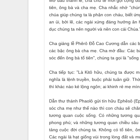
Mở đầu thánh lễ, cha chủ tế mời gọi cộng đ
tiên, ông bà và cha mẹ. Cha nhắc nhở "chún
chúa giúp chúng ta là phận con cháu, biết ứ
an ủi, bởi lẽ, các ngài xứng đáng hưởng ân 
dục chúng ta nên người và nên con cái Chúa.
Cha giảng lễ Phêrô Đỗ Cao Cương dẫn các bà
các bậc ông bà cha mẹ. Cha mở đầu: Các bà
sóc đến ông bà tổ tiên", chúng ta gọi là "sống 
Cha tiếp tục: "Là Kitô hữu, chúng ta được m
nghĩa là lệnh truyền, buộc phải tuân giữ. Th
thì khác nào kẻ lộng ngôn; ai khinh rẻ mẹ mìn
Dẫn thư thánh Phaolô gửi tín hữu Ephêsô (Ep
sóc cha mẹ như thế nào thì con cháu sẽ chăm 
tương quan cuộc sống. Có những tương qua
phong phú; và những tương quan chiều sâu l
tảng cuộc đời chúng ta. Không có tổ tiên, ô
Các ngài là hạt giống vùi trong lòng đất và m