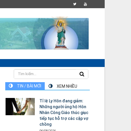
TIN / BÀI MỚI
XEM NHIỀU
Tỉ lệ Ly Hôn đang giảm:
Những người ủng hộ Hôn
Nhân Công Giáo thúc giục
tiếp tục hỗ trợ các cặp vợ
chồng
06/08/2026