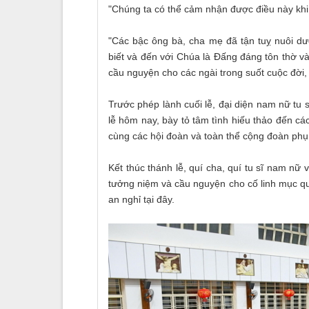
"Chúng ta có thể cảm nhận được điều này khi 
"Các bậc ông bà, cha mẹ đã tận tuỵ nuôi dư
biết và đến với Chúa là Đấng đáng tôn thờ v
cầu nguyện cho các ngài trong suốt cuộc đời, 
Trước phép lành cuối lễ, đại diện nam nữ tu 
lễ hôm nay, bày tỏ tâm tình hiếu thảo đến cá
cùng các hội đoàn và toàn thể cộng đoàn phụ
Kết thúc thánh lễ, quí cha, quí tu sĩ nam n
tưởng niệm và cầu nguyện cho cố linh mục qu
an nghỉ tại đây.