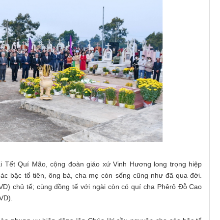
i Tết Quí Mão, cộng đoàn giáo xứ Vinh Hương long trọng hiệp
ác bậc tổ tiên, ông bà, cha mẹ còn sống cũng như đã qua đời.
D) chủ tế; cùng đồng tế với ngài còn có quí cha Phêrô Đỗ Cao
VD).