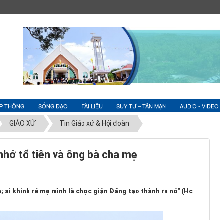
ỆP THÔNG
SỐNG ĐẠO
TÀI LIỆU
SUY TƯ – TẢN MẠN
AUDIO - VIDEO
GIÁO XỨ
Tin Giáo xứ & Hội đoàn
nhớ tổ tiên và ông bà cha mẹ
n; ai khinh rẻ mẹ mình là chọc giận Đấng tạo thành ra nó" (Hc