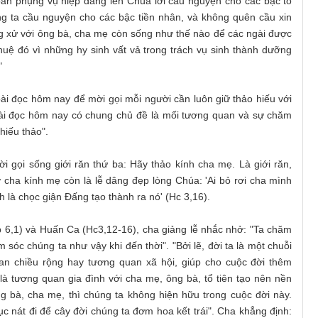
oàn phụng vụ hiệp dâng lên Chúa lời cầu nguyện cho các bậc tổ
g ta cầu nguyện cho các bậc tiền nhân, và không quên cầu xin
ng xử với ông bà, cha mẹ còn sống như thế nào để các ngài được
huệ đó vì những hy sinh vất vả trong trách vụ sinh thành dưỡng
"
i đọc hôm nay để mời gọi mỗi người cần luôn giữ thảo hiếu với
i đọc hôm nay có chung chủ đề là mối tương quan và sự chăm
hiếu thảo".
ời gọi sống giới răn thứ ba: Hãy thảo kính cha mẹ. Là giới răn,
ờ cha kính mẹ còn là lễ dâng đẹp lòng Chúa: 'Ai bỏ rơi cha mình
h là chọc giận Đấng tạo thành ra nó' (Hc 3,16).
 6,1) và Huấn Ca (Hc3,12-16), cha giảng lễ nhắc nhở: "Ta chăm
sóc chúng ta như vậy khi đến thời". "Bởi lẽ, đời ta là một chuỗi
n chiều rộng hay tương quan xã hội, giúp cho cuộc đời thêm
à tương quan gia đình với cha mẹ, ông bà, tổ tiên tạo nên nền
ng bà, cha mẹ, thì chúng ta không hiện hữu trong cuộc đời này.
ục nát đi để cây đời chúng ta đơm hoa kết trái". Cha khẳng định: