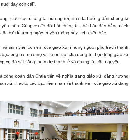
nuôi dạy con cái".
ỡng, giáo dục chúng ta nên người, nhất là hướng dẫn chúng ta
à yêu mến. Công ơn đó đòi hỏi chúng ta phải báo đền bằng cách
đặc biệt là trong ngày truyền thống này", cha kết thúc.
sĩ và sinh viên con em của giáo xứ, những người phụ trách thánh
c bậc ông bà, cha mẹ và tạ ơn quí cha đồng tế, hội đồng giáo xứ
ng vụ đã sốt sắng tham dự thánh lễ và chung lời cầu nguyện.
ữ và cộng đoàn dân Chúa tiến về nghĩa trang giáo xứ, dâng hương
ản xứ Phaolô, các bậc tiền nhân và thành viên của giáo xứ đang