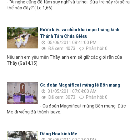
- “Ai nghe cũng để tâm suy nghĩ và tự hỏi: Đứa trẻ này rồi sẽ ra
thế nào đây?”( Lc 1,66)
Rước kiệu và chầu khai mạc tháng kính
Thánh Tâm Chúa Giêsu
05/06/2011 08:41:00 PM
Đã xem: 4073
Phản hồi: 0
Nếu anh em yêu mến Thầy, anh em sẽ giữ các giới răn của
Thầy (Ga14,15)
Ca đoàn Magnificat mừng lễ Bổn mạng
31/05/2011 07:04:00 AM
Đã xem: 3073
Phản hồi: 0
- Ca đoàn Magnificat mừng Bổn mạng: Đức
Mẹ đi viếng Bà thánh Isave.
Dâng Hoa kính Mẹ