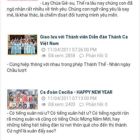
- Lạy Chúa Giê-su, Thế ra lâu nay chúng con đã
ngộ nhận rất nhiều về tình yêu. Chúng con ngỡ rằng yêu là say
mê, là khai thác, là chiếm đoạt đối tượng mình yêu mến.
Giao lưu với Thành viên Diễn đàn Thánh Ca
Việt Nam
11/04/2011 07:26:00 PM
Đã xem: 2858
Phản hồi: 0
- Cùng hiệp thông với nhau trong phép Thánh Thể - Nhân ngày
Chầu lượt
Ca đoàn Cecilia - HAPPY NEW YEAR
11/04/2011 07:13:00 PM
Đã xem: 2433
Phản hồi: 0
- Có tiếng xuân nói ư? Có tiếng xuân hát ư? Có tiếng người rộn
rã mừng xuân và cũng có tiếng Chúc Mừng Năm Mới, hay
những tiếng hát tiếng đàn từ nơi thôn quê cho đến thị thành.
Cứ nghĩ là xuân đấy sao?