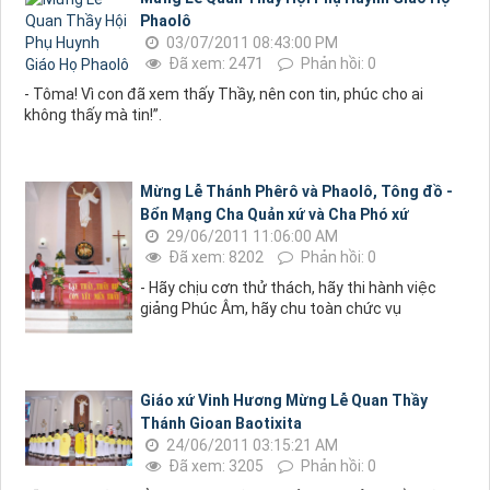
Phaolô
03/07/2011 08:43:00 PM
Đã xem: 2471
Phản hồi: 0
- Tôma! Vì con đã xem thấy Thầy, nên con tin, phúc cho ai
không thấy mà tin!”.
Mừng Lễ Thánh Phêrô và Phaolô, Tông đồ -
Bổn Mạng Cha Quản xứ và Cha Phó xứ
29/06/2011 11:06:00 AM
Đã xem: 8202
Phản hồi: 0
- Hãy chịu cơn thử thách, hãy thi hành việc
giảng Phúc Âm, hãy chu toàn chức vụ
Giáo xứ Vinh Hương Mừng Lễ Quan Thầy
Thánh Gioan Baotixita
24/06/2011 03:15:21 AM
Đã xem: 3205
Phản hồi: 0