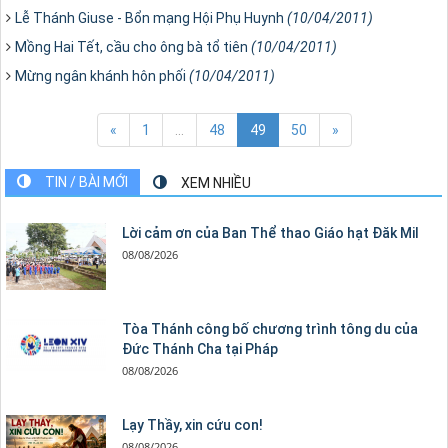
Lễ Thánh Giuse - Bổn mạng Hội Phụ Huynh
(10/04/2011)
Mồng Hai Tết, cầu cho ông bà tổ tiên
(10/04/2011)
Mừng ngân khánh hôn phối
(10/04/2011)
«
1
...
48
49
50
»
TIN / BÀI MỚI
XEM NHIỀU
Lời cảm ơn của Ban Thể thao Giáo hạt Đăk Mil
08/08/2026
Tòa Thánh công bố chương trình tông du của
Đức Thánh Cha tại Pháp
08/08/2026
Lạy Thầy, xin cứu con!
08/08/2026