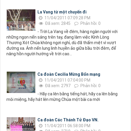
La Vang từ một chuyến đi
11/04/2011 07:09:28 PM
Đã xem: 2845
Phản hồi: 0
- Trời La Vang về đêm, hàng ngàn người với
những ngọn nến sáng trên tay, đang làm việc Kính Lòng
Thương Xót Chúa không ngơi nghỉ, dù đã thấm mệt vì vượt
đường xa. Ánh nến lung linh huyền ảo giữa bầu trời đêm, để
nâng hồn người hướng về trời cao...
Ca đoàn Cecilia Mừng Bổn mạng
11/04/2011 07:04:00 PM
Đã xem: 2797
Phản hồi: 0
- Hãy ca lên bằng tiếng hát, hãy ca lên bằng
môi miệng, hãy hát lên mừng Chúa một bài ca mới
Ca đoàn Các Thánh Tử Đạo VN.
11/04/2011 06:58:00 PM