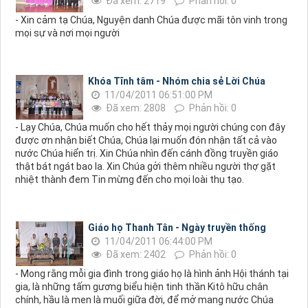
Đã xem: 2719
Phản hồi: 0
- Xin cảm tạ Chúa, Nguyện danh Chúa được mãi tôn vinh trong
mọi sự và nơi mọi người
Khóa Tĩnh tâm - Nhóm chia sẻ Lời Chúa
11/04/2011 06:51:00 PM
Đã xem: 2808
Phản hồi: 0
- Lạy Chúa, Chúa muốn cho hết thảy mọi người chúng con đây
được ơn nhận biết Chúa, Chúa lại muốn đón nhận tất cả vào
nước Chúa hiển trị. Xin Chúa nhìn đến cánh đồng truyền giáo
thật bát ngát bao la. Xin Chúa gởi thêm nhiều người thợ gặt
nhiệt thành đem Tin mừng đến cho mọi loài thụ tạo.
Giáo họ Thanh Tân - Ngày truyền thống
11/04/2011 06:44:00 PM
Đã xem: 2402
Phản hồi: 0
- Mong rằng mỗi gia đình trong giáo họ là hình ảnh Hội thánh tại
gia, là những tấm gương biểu hiện tinh thần Kitô hữu chân
chính, hầu là men là muối giữa đời, để mở mang nước Chúa