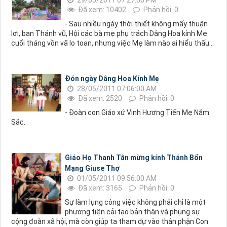
29/05/2011 07:27:00 PM
Đã xem: 10402
Phản hồi: 0
- Sau nhiều ngày thời thiết không mấy thuận
lợi, ban Thánh vũ, Hội các bà mẹ phụ trách Dâng Hoa kính Mẹ
cuối tháng vồn vã lo toan, nhưng việc Mẹ làm nào ai hiểu thấu…
Đón ngày Dâng Hoa Kính Mẹ
28/05/2011 07:06:00 AM
Đã xem: 2520
Phản hồi: 0
- Đoàn con Giáo xứ Vinh Hương Tiến Mẹ Năm
Sắc.
Giáo Họ Thanh Tân mừng kính Thánh Bổn
Mạng Giuse Thợ
01/05/2011 09:56:00 AM
Đã xem: 3165
Phản hồi: 0
Sự làm lụng công việc không phải chỉ là một
phương tiện cải tạo bản thân và phụng sự
cộng đoàn xã hội, mà còn giúp ta tham dự vào thân phận Con