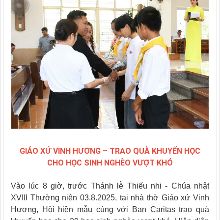
GIÁO XỨ VINH HƯƠNG – TRAO QUÀ KHUYẾN HỌC
CHO HỌC SINH NGHÈO VƯỢT KHÓ
Vào lúc 8 giờ, trước Thánh lễ Thiếu nhi - Chúa nhật
XVIII Thường niên 03.8.2025, tại nhà thờ Giáo xứ Vinh
Hương, Hội hiền mẫu cùng với Ban Caritas trao quà