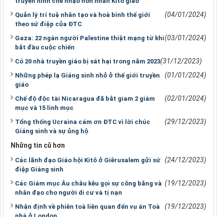
truyền hình chế nhạo hôn nhân Kitô giáo
(04/01/2024)
Quản lý trí tuệ nhân tạo và hoà bình thế giới
theo sứ điệp của ĐTC
(03/01/2024)
Gaza: 22 ngàn người Palestine thiệt mạng từ khi
bắt đầu cuộc chiến
(31/12/2023)
Có 20 nhà truyền giáo bị sát hại trong năm 2023
(01/01/2024)
Những phép lạ Giáng sinh nhỏ ở thế giới truyền
giáo
(02/01/2024)
Chế độ độc tài Nicaragua đã bắt giam 2 giám
mục và 15 linh mục
(29/12/2023)
Tổng thống Ucraina cám ơn ĐTC vì lời chúc
Giáng sinh và sự ủng hộ
Những tin cũ hơn
(24/12/2023)
Các lãnh đạo Giáo hội Kitô ở Giêrusalem gửi sứ
điệp Giáng sinh
(19/12/2023)
Các Giám mục Âu châu kêu gọi sự công bằng và
nhân đạo cho người di cư và tị nạn
(19/12/2023)
Nhận định về phiên toà liên quan đến vụ án Toà
nhà ở London