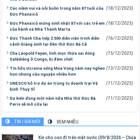
(18/12/2023)
Các niềm vui và nỗi buồn trong năm 87 tuổi của
Đức Phanxicô
(18/12/2023)
Đức Phanxicô mừng sinh nhật 87 với các trẻ em
của bệnh xá Nhà Thánh Marta
(16/12/2023)
Đức Thánh Cha tiếp 2.500 diễn viên trình diễn
cảnh Giáng sinh tại Đền thờ Đức Bà Cả
(15/12/2023)
Cha Léopold Feyen, linh mục thừa sai dòng
Salêdiêng ở Congo, bị đâm chết
(13/12/2023)
Tín hữu Ucraina sống Mùa Vọng năm nay nghèo
hơn nhưng cầu nguyện nhiều hơn
(11/12/2023)
UNESCO hỗ trợ dự án trùng tu doanh trại Vệ
binh Thụy Sĩ
(11/12/2023)
Dự kiến đúng một năm nữa Nhà thờ Đức Bà
Paris sẽ mở cửa lại
TIN / BÀI MỚI
XEM NHIỀU
Xin cho con đi trên mặt nước (09/8/2026 – Chúa