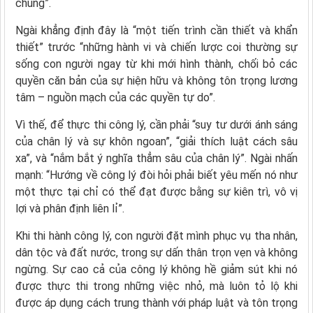
chúng”.
Ngài khẳng định đây là “một tiến trình cần thiết và khẩn
thiết” trước “những hành vi và chiến lược coi thường sự
sống con người ngay từ khi mới hình thành, chối bỏ các
quyền căn bản của sự hiện hữu và không tôn trọng lương
tâm – nguồn mạch của các quyền tự do”.
Vì thế, để thực thi công lý, cần phải “suy tư dưới ánh sáng
của chân lý và sự khôn ngoan”, “giải thích luật cách sâu
xa”, và “nắm bắt ý nghĩa thẳm sâu của chân lý”. Ngài nhấn
mạnh: “Hướng về công lý đòi hỏi phải biết yêu mến nó như
một thực tại chỉ có thể đạt được bằng sự kiên trì, vô vị
lợi và phân định liên lỉ”.
Khi thi hành công lý, con người đặt mình phục vụ tha nhân,
dân tộc và đất nước, trong sự dấn thân trọn vẹn và không
ngừng. Sự cao cả của công lý không hề giảm sút khi nó
được thực thi trong những việc nhỏ, mà luôn tỏ lộ khi
được áp dụng cách trung thành với pháp luật và tôn trọng