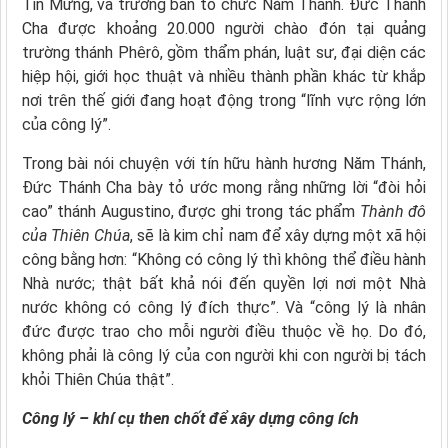
Tin Mừng, và trưởng ban tổ chức Năm Thánh. Đức Thánh
Cha được khoảng 20.000 người chào đón tại quảng
trường thánh Phêrô, gồm thẩm phán, luật sư, đại diện các
hiệp hội, giới học thuật và nhiều thành phần khác từ khắp
nơi trên thế giới đang hoạt động trong “lĩnh vực rộng lớn
của công lý”.
Trong bài nói chuyện với tín hữu hành hương Năm Thánh,
Đức Thánh Cha bày tỏ ước mong rằng những lời “đòi hỏi
cao” thánh Augustino, được ghi trong tác phẩm
Thành đô
của Thiên Chúa
, sẽ là kim chỉ nam để xây dựng một xã hội
công bằng hơn: “Không có công lý thì không thể điều hành
Nhà nước; thật bất khả nói đến quyền lợi nơi một Nhà
nước không có công lý đích thực”. Và “công lý là nhân
đức được trao cho mỗi người điều thuộc về họ. Do đó,
không phải là công lý của con người khi con người bị tách
khỏi Thiên Chúa thật”.
Công lý – khí cụ then chốt để xây dựng công ích