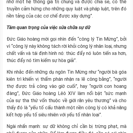
nhờ một hệ thống giá trị chung và được chia sẻ, có thể
truyền cảm hứng cho những quy luật và pháp luật, trên đó
nền tảng của các cơ chế được xây dựng”.
Tầm quan trọng của việc sửa chữa sự dữ
Đức Giáo hoàng mời gọi nhìn đến “công lý Tin Mừng”, bởi
vì “công lý này không tách rời khỏi công lý nhân loại, nhưng
chất vấn và tái định hình nó: thúc đẩy nó luôn tiến xa hơn,
thúc đẩy nó tìm kiếm sự hòa giải”.
Khi nhắc đến những dụ ngôn Tin Mừng như “người bà góa
kiên trì khiến vị thẩm phán nhận ra lẽ công bằng”, “người
thợ được trả công vào giờ cuối”, hay “người con hoang
đàng”, Đức Giáo hoàng Lêô XIV làm nổi bật “sức mạnh
của sự tha thứ vốn thuộc về giới răn yêu thương” và cho
thấy đó là “yếu tố cấu thành một nền công lý có khả năng
kết hợp yếu tố siêu nhiên với yếu tố nhân loại”.
Ngài nhấn mạnh: sự dữ không chỉ cần bị trừng phạt, mà