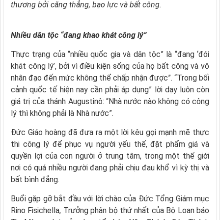
thương bởi căng thẳng, bạo lực và bất công.
Nhiều dân tộc “đang khao khát công lý”
Thực trạng của “nhiều quốc gia và dân tộc” là “đang ‘đói
khát công lý’, bởi vì điều kiện sống của họ bất công và vô
nhân đạo đến mức không thể chấp nhận được”. “Trong bối
cảnh quốc tế hiện nay cần phải áp dụng” lời dạy luôn còn
giá trị của thánh Augustinô: “Nhà nước nào không có công
lý thì không phải là Nhà nước”.
Đức Giáo hoàng đã đưa ra một lời kêu gọi mạnh mẽ thực
thi công lý để phục vụ người yếu thế, đặt phẩm giá và
quyền lợi của con người ở trung tâm, trong một thế giới
nơi có quá nhiều người đang phải chịu đau khổ vì kỳ thị và
bất bình đẳng.
Buổi gặp gỡ bắt đầu với lời chào của Đức Tổng Giám mục
Rino Fisichella, Trưởng phân bộ thứ nhất của Bộ Loan báo