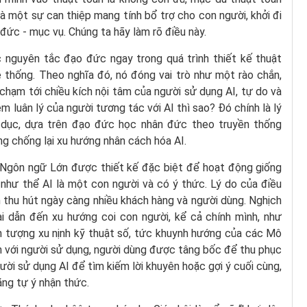
 là một sự can thiệp mang tính bổ trợ cho con người, khởi đi
đức - mục vụ. Chúng ta hãy làm rõ điều này.
 nguyên tắc đạo đức ngay trong quá trình thiết kế thuật
 thống. Theo nghĩa đó, nó đóng vai trò như một rào chắn,
chạm tới chiều kích nội tâm của người sử dụng AI, tự do và
m luân lý của người tương tác với AI thì sao? Đó chính là lý
 dục, dựa trên đạo đức học nhân đức theo truyền thống
ng chống lại xu hướng nhân cách hóa AI.
 Ngôn ngữ Lớn được thiết kế đặc biệt để hoạt động giống
 như thể AI là một con người và có ý thức. Lý do của điều
 thu hút ngày càng nhiều khách hàng và người dùng. Nghịch
ại dẫn đến xu hướng coi con người, kể cả chính mình, như
ện tượng xu nịnh kỹ thuật số, tức khuynh hướng của các Mô
h với người sử dụng, người dùng được tâng bốc để thu phục
gười sử dụng AI để tìm kiếm lời khuyên hoặc gợi ý cuối cùng,
ăng tự ý nhận thức.