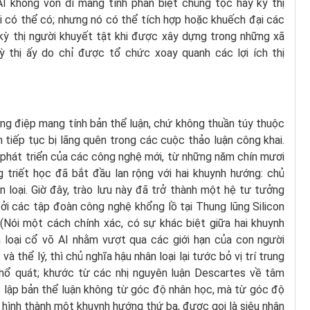
AI không vốn dĩ mang tính phân biệt chủng tộc hay kỳ thị
 có thể có; nhưng nó có thể tích hợp hoặc khuếch đại các
 kỳ thị người khuyết tật khi được xây dựng trong những xã
 thị ấy do chỉ được tổ chức xoay quanh các lợi ích thị
ông điệp mang tính bản thể luận, chứ không thuần túy thuộc
 tiếp tục bị lãng quên trong các cuộc thảo luận công khai.
 phát triển của các công nghệ mới, từ những năm chín mươi
 triết học đã bắt đầu lan rộng với hai khuynh hướng: chủ
n loại. Giờ đây, trào lưu này đã trở thành một hệ tư tưởng
i các tập đoàn công nghệ khổng lồ tại Thung lũng Silicon
. (Nói một cách chính xác, có sự khác biệt giữa hai khuynh
n loại cổ võ AI nhằm vượt qua các giới hạn của con người
 thể lý, thì chủ nghĩa hậu nhân loại lại tước bỏ vị trí trung
ổ quát; khước từ các nhị nguyên luận Descartes về tâm
ết lập bản thể luận không từ góc độ nhân học, mà từ góc độ
ần hình thành một khuynh hướng thứ ba, được gọi là siêu nhân