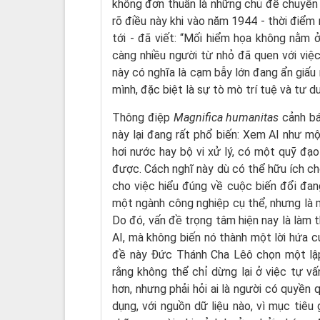
không đơn thuần là những chủ đề chuyên 
rõ điều này khi vào năm 1944 - thời điểm 
tới - đã viết: “Mối hiểm họa không nằm
càng nhiều người từ nhỏ đã quen với vi
này có nghĩa là cạm bẫy lớn đang ẩn giấu
mình, đặc biệt là sự tò mò trí tuệ và tư d
Thông điệp
Magnifica humanitas
cảnh bá
này lại đang rất phổ biến: Xem AI như m
hơi nước hay bộ vi xử lý, có một quỹ đạo
được. Cách nghĩ này dù có thể hữu ích cho
cho việc hiểu đúng về cuộc biến đổi đang
một ngành công nghiệp cụ thể, nhưng là m
Do đó, vấn đề trọng tâm hiện nay là làm t
AI, mà không biến nó thành một lời hứa 
đề này Đức Thánh Cha Lêô chọn một lập 
rằng không thể chỉ dừng lại ở việc tự v
hơn, nhưng phải hỏi ai là người có quyền
dụng, với nguồn dữ liệu nào, vì mục tiêu 