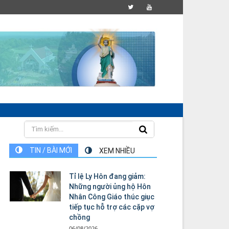
TIN / BÀI MỚI
XEM NHIỀU
Tỉ lệ Ly Hôn đang giảm:
Những người ủng hộ Hôn
Nhân Công Giáo thúc giục
tiếp tục hỗ trợ các cặp vợ
chồng
06/08/2026