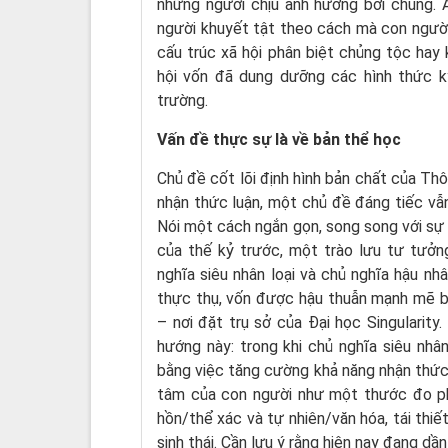
những người chịu ảnh hưởng bởi chúng. 
người khuyết tật theo cách mà con người
cấu trúc xã hội phân biệt chủng tộc hay
hội vốn đã dung dưỡng các hình thức kỳ
trường.
Vấn đề thực
sự
là về
bản thể học
Chủ đề cốt lõi định hình bản chất của Th
nhận thức luận, một chủ đề đáng tiếc vẫn
Nói một cách ngắn gọn, song song với sự
của thế kỷ trước, một trào lưu tư tưởng
nghĩa siêu nhân loại và chủ nghĩa hậu nhâ
thực thụ, vốn được hậu thuẫn mạnh mẽ bở
– nơi đặt trụ sở của Đại học Singularity
hướng này: trong khi chủ nghĩa siêu nhâ
bằng việc tăng cường khả năng nhận thức và
tâm của con người như một thước đo ph
hồn/thể xác và tự nhiên/văn hóa, tái thi
sinh thái. Cần lưu ý rằng hiện nay đang d