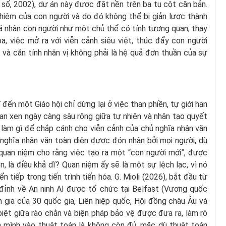
 số, 2002), dự án này được đặt nền trên ba tụ cột căn bản.
nhiệm của con người và do đó không thể bị giản lược thành
á nhân con người như một chủ thể có tính tương quan, thay
, việc mở ra với viễn cảnh siêu việt, thúc đẩy con người
 và căn tính nhân vị không phải là hệ quả đơn thuần của sự
ến một Giáo hội chỉ dừng lại ở việc than phiền, tự giới hạn
đan xen ngày càng sâu rộng giữa tự nhiên và nhân tạo quyết
n làm gì để chắp cánh cho viễn cảnh của chủ nghĩa nhân văn
 nghĩa nhân văn toàn diện được đón nhận bởi mọi người, dù
 quan niệm cho rằng việc tạo ra một “con người mới”, được
n, là điều khả dĩ? Quan niệm ấy sẽ là một sự lệch lạc, vì nó
 tiếp trong tiến trình tiến hóa. G. Mioli (2026), bắt đầu từ
 đỉnh về An ninh AI được tổ chức tại Belfast (Vương quốc
 gia của 30 quốc gia, Liên hiệp quốc, Hội đồng châu Âu và
biệt giữa rào chắn và biện pháp bảo vệ được đưa ra, làm rõ
hạn mình vào thuật toán là không còn đủ, mặc dù thuật toán