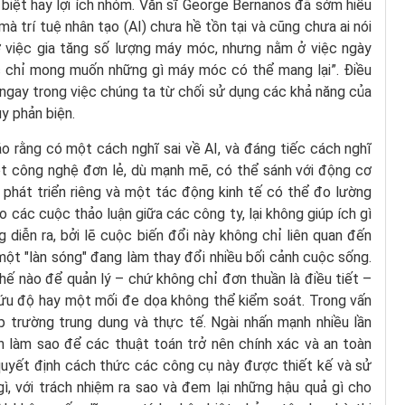
biệt hay lợi ích nhóm. Văn sĩ George Bernanos đã sớm hiểu
mà trí tuệ nhân tạo (AI) chưa hề tồn tại và cũng chưa ai nói
 ở việc gia tăng số lượng máy móc, nhưng nằm ở việc ngày
ệc chỉ mong muốn những gì máy móc có thể mang lại”. Điều
 ngay trong việc chúng ta từ chối sử dụng các khả năng của
uy phản biện.
o rằng có một cách nghĩ sai về AI, và đáng tiếc cách nghĩ
ột công nghệ đơn lẻ, dù mạnh mẽ, có thể sánh với động cơ
 phát triển riêng và một tác động kinh tế có thể đo lường
 các cuộc thảo luận giữa các công ty, lại không giúp ích gì
 diễn ra, bởi lẽ cuộc biến đổi này không chỉ liên quan đến
ột "làn sóng" đang làm thay đổi nhiều bối cảnh cuộc sống.
hế nào để quản lý – chứ không chỉ đơn thuần là điều tiết –
cứu độ hay một mối đe dọa không thể kiểm soát. Trong vấn
trường trung dung và thực tế. Ngài nhấn mạnh nhiều lần
ấn làm sao để các thuật toán trở nên chính xác và an toàn
 quyết định cách thức các công cụ này được thiết kế và sử
gì, với trách nhiệm ra sao và đem lại những hậu quả gì cho