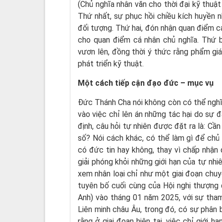
(Chủ nghĩa nhân văn cho thời đại kỹ thuật
Thứ nhất, sự phục hồi chiều kích huyền 
đối tượng. Thứ hai, đón nhận quan điểm c
cho quan điểm cá nhân chủ nghĩa. Thứ ba
vươn lên, đồng thời ý thức rằng phẩm giá
phát triển kỹ thuật.
Một cách tiếp cận đạo đức – mục vụ
Đức Thánh Cha nói không còn có thể nghĩ đ
vào việc chỉ lên án những tác hại do sự 
định, câu hỏi tự nhiên được đặt ra là: Cầ
số? Nói cách khác, có thể làm gì để chủ
có đức tin hay không, thay vì chấp nhận
giải phóng khỏi những giới hạn của tự nhiê
xem nhân loại chỉ như một giai đoạn chuyển
tuyên bố cuối cùng của Hội nghị thượng
Anh) vào tháng 01 năm 2025, với sự tham
Liên minh châu Âu, trong đó, có sự phân 
rằng ở giai đoạn hiện tại, việc chỉ giới 