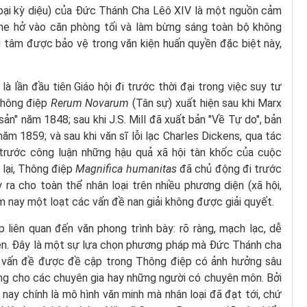
oại kỳ diệu) của Đức Thánh Cha Lêô XIV là một nguồn cảm
he hở vào căn phòng tối và làm bừng sáng toàn bộ không
ng tâm được bảo vệ trong văn kiện huấn quyền đặc biệt này,
 lần đầu tiên Giáo hội đi trước thời đại trong việc suy tư
 Thông điệp
Rerum Novarum
(Tân sự) xuất hiện sau khi Marx
n" năm 1848; sau khi J.S. Mill đã xuất bản "Về Tự do", bản
ăm 1859; và sau khi văn sĩ lỗi lạc Charles Dickens, qua tác
 trước công luận những hậu quả xã hội tàn khốc của cuộc
 lại, Thông điệp
Magnifica humanitas
đã chủ động đi trước
ra cho toàn thể nhân loại trên nhiều phương diện (xã hội,
hôm nay một loạt các vấn đề nan giải không được giải quyết.
 liên quan đến văn phong trình bày: rõ ràng, mạch lạc, dễ
yên. Đây là một sự lựa chọn phương pháp mà Đức Thánh cha
 vấn đề được đề cập trong Thông điệp có ảnh hưởng sâu
ng cho các chuyên gia hay những người có chuyên môn. Bởi
nay chính là mô hình văn minh mà nhân loại đã đạt tới, chứ