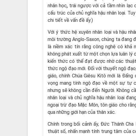
nhân học
,
trái ngược với cả tầm nhìn lạc 
cấu trúc của chủ nghĩa hậu nhân loại. Tu
chi tiết về vấn đề ấy.)
Với ý thức hệ xuyên nhân loại và hậu nh
môi trường Anglo-Saxon, chúng ta đang đố
là niềm xác tín rằng công nghệ có khả n
không phát xuất từ một chọn lựa luân lý 
kiến thức có thể đạt được nhờ các thuật 
thức ngộ đạo mới. Đối với thuyết ngộ đạo, 
giáo, chính Chúa Giêsu Kitô mới là Đấn
vọng mang tính ngộ đạo về một sự tự cứ
nhưng sẽ không cần đến Người. Không cần
nhân loại và chủ nghĩa hậu nhân loại đa
ngoại trừ đạo Mặc Môn, tôn giáo cho rằng
qua những giới hạn của thân xác.
Chính trong bối cảnh ấy, Đức Thánh Cha
thuật số, nhấn mạnh tính trung tâm của co