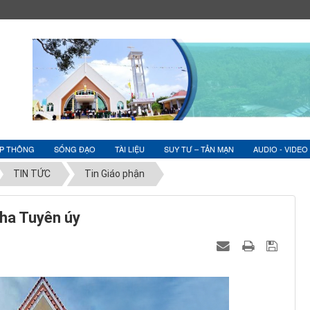
ỆP THÔNG
SỐNG ĐẠO
TÀI LIỆU
SUY TƯ – TẢN MẠN
AUDIO - VIDEO
TIN TỨC
Tin Giáo phận
ha Tuyên úy