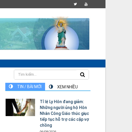
TIN / BÀI MỚI
XEM NHIỀU
Tỉ lệ Ly Hôn đang giảm:
Những người ủng hộ Hôn
Nhân Công Giáo thúc giục
tiếp tục hỗ trợ các cặp vợ
chồng
06/08/2026