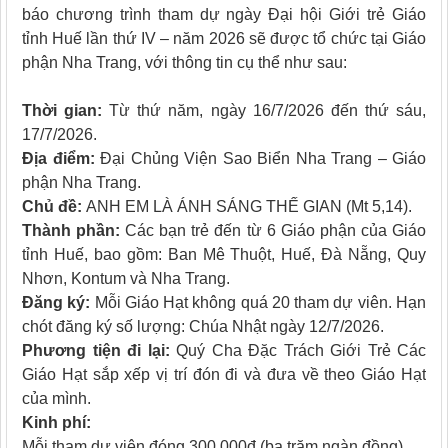
báo chương trình tham dự ngày Đại hội Giới trẻ Giáo
tỉnh Huế lần thứ IV – năm 2026 sẽ được tổ chức tại Giáo
phận Nha Trang, với thông tin cụ thể như sau:
Thời gian:
Từ thứ năm, ngày 16/7/2026 đến thứ sáu,
17/7/2026.
Địa điểm:
Đại Chủng Viện Sao Biển Nha Trang – Giáo
phận Nha Trang.
Chủ đề:
ANH EM LÀ ÁNH SÁNG THẾ GIAN (Mt 5,14).
Thành phần:
Các bạn trẻ đến từ 6 Giáo phận của Giáo
tỉnh Huế, bao gồm: Ban Mê Thuột, Huế, Đà Nẵng, Quy
Nhơn, Kontum và Nha Trang.
Đăng ký:
Mỗi Giáo Hạt không quá 20 tham dự viên. Hạn
chót đăng ký số lượng: Chúa Nhật ngày 12/7/2026.
Phương tiện đi lại:
Quý Cha Đặc Trách Giới Trẻ Các
Giáo Hạt sắp xếp vị trí đón đi và đưa về theo Giáo Hạt
của mình.
Kinh phí:
Mỗi tham dự viên đóng 300.000đ (ba trăm ngàn đồng)