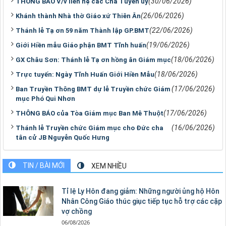
(30/06/2026)
THÔNG BÁO V/v liên hệ các Cha Tuyên úy
(26/06/2026)
Khánh thành Nhà thờ Giáo xứ Thiên Ân
(22/06/2026)
Thánh lễ Tạ ơn 59 năm Thành lập GP.BMT
(19/06/2026)
Giới Hiền mẫu Giáo phận BMT Tĩnh huấn
(18/06/2026)
GX Châu Sơn: Thánh lễ Tạ ơn hồng ân Giám mục
(18/06/2026)
Trực tuyến: Ngày Tĩnh Huấn Giới Hiền Mẫu
(17/06/2026)
Ban Truyền Thông BMT dự lễ Truyền chức Giám
mục Phó Qui Nhơn
(17/06/2026)
THÔNG BÁO của Tòa Giám mục Ban Mê Thuột
(16/06/2026)
Thánh lễ Truyền chức Giám mục cho Đức cha
tân cử JB Nguyễn Quốc Hưng
TIN / BÀI MỚI
XEM NHIỀU
Tỉ lệ Ly Hôn đang giảm: Những người ủng hộ Hôn
Nhân Công Giáo thúc giục tiếp tục hỗ trợ các cặp
vợ chồng
06/08/2026