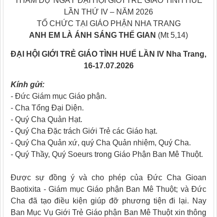
THAM DỰ NGÀY ĐẠI HỘI GIỚI TRẺ GIÁO TÌNH HUẾ
LẦN THỨ IV – NĂM 2026
TỔ CHỨC TẠI GIÁO PHẬN NHA TRANG
ANH EM LÀ ÁNH SÁNG THẾ GIAN
(Mt 5,14)
ĐẠI HỘI GIỚI TRẺ GIÁO TÌNH HUẾ LẦN IV Nha Trang,
16-17.07.2026
Kính gửi:
- Đức Giám mục Giáo phận.
- Cha Tổng Đại Diện.
- Quý Cha Quản Hạt.
- Quý Cha Đặc trách Giới Trẻ các Giáo hạt.
- Quý Cha Quản xứ, quý Cha Quản nhiệm, Quý Cha.
- Quý Thầy, Quý Soeurs trong Giáo Phận Ban Mê Thuột.
Được sự đồng ý và cho phép của Đức Cha Gioan
Baotixita - Giám mục Giáo phận Ban Mê Thuột; và Đức
Cha đã tạo điều kiện giúp đỡ phương tiện đi lại. Nay
Ban Mục Vụ Giới Trẻ Giáo phận Ban Mê Thuột xin thông