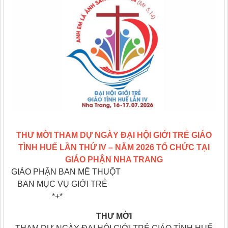
THƯ MỜI THAM DỰ NGÀY ĐẠI HỘI GIỚI TRẺ GIÁO
TÌNH HUẾ LẦN THỨ IV – NĂM 2026 TỔ CHỨC TẠI
GIÁO PHẬN NHA TRANG
GIÁO PHẬN BAN MÊ THUỘT
BAN MỤC VỤ GIỚI TRẺ
*+*
THƯ MỜI