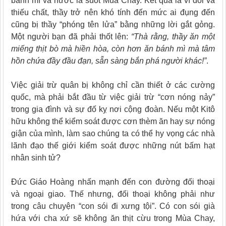
bánh mì và nước lã suốt Mùa Chay. Kết quả là vì đói và
thiếu chất, thầy trở nên khó tính đến mức ai đụng đến
cũng bị thầy “phóng tên lửa” bằng những lời gắt gỏng.
Một người bạn đã phải thốt lên:
“Thà
rằng, thầy ăn một
miếng
thịt bò mà hiền hòa, còn hơn ăn bánh mì mà tâm
hồn chứa đầy đầu đạn
, sẵn sàng bắn phá người khác!”
.
Việc giải trừ quân bị không chỉ cần thiết ở các cường
quốc, mà phải bắt đầu từ việc giải trừ “cơn nóng nảy”
trong gia đình và sự đố kỵ nơi cộng đoàn. Nếu một Kitô
hữu không thể kiểm soát được cơn thèm ăn hay sự nóng
giận của mình, làm sao chúng ta có thể hy vọng các nhà
lãnh đạo thế giới kiểm soát được những nút bấm hạt
nhân sinh tử?
Đức Giáo Hoàng nhấn mạnh đến con đường đối thoại
và ngoại giao. Thế nhưng, đối thoại không phải như
trong câu chuyện “con sói đi xưng tội”. Có con sói già
hứa với cha xứ sẽ không ăn thịt cừu trong Mùa Chay,