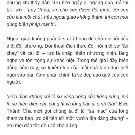
nhưng khi thấy đàn cừu béo ngậy đi ngang qua, nó lại
tặc lưỡi:
“Lạy Chúa, xin cho con được đối thoại với con
cừu kia một chút, nếu ngoại giao không thành thì con mới
dùng biện pháp mạnh”
.
Ngoại giao không phải là sự trì hoãn để chờ cơ hội tiêu
diệt đối phương. Đối thoại đích thực đòi hỏi một sự “ăn
chay” về cái tôi – tức là chấp nhận nhường nhịn, lắng
nghe và tôn trọng sự khác biệt. Trong thế giới đầy biến
động hôm nay, sự khiêm tốn của một nhà lãnh đạo biết
ngồi vào bàn đàm phán chính là vẻ đẹp cao quý của con
người.
“Hòa bình không chỉ là sự vắng bóng của tiếng súng, mà
là sự hiện diện của công lý và lòng bác ái sinh thái”
. Đức
Thánh Cha mời gọi chúng ta đi từ “sa mạc” của lòng
tham và bạo lực để tiến tới một “vườn địa đàng chung” –
nơi mọi dân tộc đều có chỗ đứng.