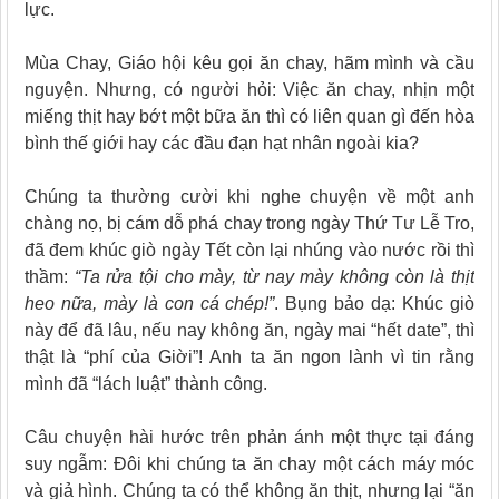
lực.
Mùa Chay, Giáo hội kêu gọi ăn chay, hãm mình và cầu
nguyện. Nhưng, có người hỏi: Việc ăn chay, nhịn một
miếng thịt hay bớt một bữa ăn thì có liên quan gì đến hòa
bình thế giới hay các đầu đạn hạt nhân ngoài kia?
Chúng ta thường cười khi nghe chuyện về một anh
chàng nọ, bị cám dỗ phá chay trong ngày Thứ Tư Lễ Tro,
đã đem khúc giò ngày Tết còn lại nhúng vào nước rồi thì
thầm:
“Ta rửa tội cho mày, từ nay mày không còn là thịt
heo nữa, mày là con cá chép!”
. Bụng bảo dạ: Khúc giò
này để đã lâu, nếu nay không ăn, ngày mai “hết date”, thì
thật là “phí của Giời”! Anh ta ăn ngon lành vì tin rằng
mình đã “lách luật” thành công.
Câu chuyện hài hước trên phản ánh một thực tại đáng
suy ngẫm: Đôi khi chúng ta ăn chay một cách máy móc
và giả hình. Chúng ta có thể không ăn thịt, nhưng lại “ăn