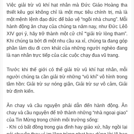
Việc giải trừ vũ khí hạt nhân mà Đức Giáo Hoàng tha
thiết kêu gọi không chỉ là một mục tiêu chính trị, mà là
một mệnh lệnh đạo đức để bảo vệ “ngôi nhà chung”. Mỗi
hành động ăn chay của chúng ta năm nay, như Đức Lêô
XIV gợi ý, hãy trở thành một cử chỉ
“
giải trừ lòng tham”.
Khi chúng ta bớt đi một nhu cầu xa xỉ, chúng ta đang góp
phần làm dịu đi cơn khát của những người nghèo đang
là nạn nhân trực tiếp của các cuộc chạy đua vũ trang.
Trước khi thế giới có thể giải trừ vũ khí hạt nhân, mỗi
người chúng ta cần giải trừ những “vũ khí” vô hình trong
tâm hồn: Giải trừ sự nóng giận, Giải trừ sự vô cảm, Giải
trừ định kiến.
Ăn chay và cầu nguyện phải dẫn đến hành động. Ăn
chay và cầu nguyện để trở thành những “nhà ngoại giao”
của Tin Mừng trong chính môi trường sống:
- Khi có bất đồng trong gia đình hay giáo xứ, hãy ngồi lại