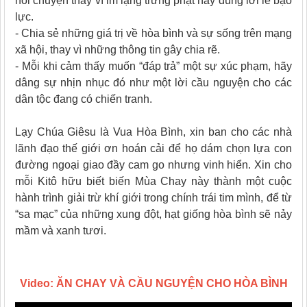
nói chuyện thay vì im lặng trừng phạt hay dùng lời lẽ bạo
lực.
- Chia sẻ những giá trị về hòa bình và sự sống trên mạng
xã hội, thay vì những thông tin gây chia rẽ.
- Mỗi khi cảm thấy muốn “đáp trả” một sự xúc phạm, hãy
dâng sự nhịn nhục đó như một lời cầu nguyện cho các
dân tộc đang có chiến tranh.
Lạy Chúa Giêsu là Vua Hòa Bình, xin ban cho các nhà
lãnh đạo thế giới ơn hoán cải để họ dám chọn lựa con
đường ngoại giao đầy cam go nhưng vinh hiển. Xin cho
mỗi Kitô hữu biết biến Mùa Chay này thành một cuộc
hành trình giải trừ khí giới trong chính trái tim mình, để từ
“sa mạc” của những xung đột, hạt giống hòa bình sẽ nảy
mầm và xanh tươi.
Video: ĂN CHAY VÀ CẦU NGUYỆN CHO HÒA BÌNH