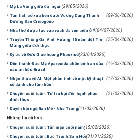
(29/05/2026)
Mẹ La Vang giữa đại ngàn
(09/06/2026)
Tàn tích cổ xưa bên dưới Vương Cung Thánh
Ðường San Crisogono
(04/07/2026)
Nhà thờ được tạc vào vách đá ven biển ở Ý
(25/04/2026)
Truyền Thông Gx. Vinh Hương: 15 năm dệt Tin
Mừng giữa đời thực
(23/04/2026)
Ký ức về Đức Giáo hoàng Phanxicô
(16/03/2026)
Đền thánh Đức Mẹ Aparecida chốn bình an của
các tín hữu Brazil
(17/03/2026)
Nhận thức về AI: Một phản tỉnh về mặt kỹ thuật
số dành cho tâm hồn
(21/03/2026)
Chuyện cuối tuần: Từ tro bụi đến hạnh phúc
đích thực
(11/03/2026)
Duyên hội ngộ Ban Mê - Nha Trang
Những tin cũ hơn
(15/02/2026)
Chuyện cuối tuần: Tản mạn cuối năm
(31/01/2026)
Chuyện cuối tuần: Bức Tranh Sám Hối