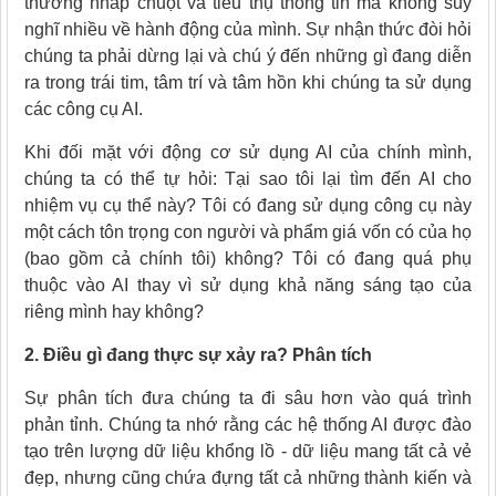
thường nhấp chuột và tiêu thụ thông tin mà không suy
nghĩ nhiều về hành động của mình. Sự nhận thức đòi hỏi
chúng ta phải dừng lại và chú ý đến những gì đang diễn
ra trong trái tim, tâm trí và tâm hồn khi chúng ta sử dụng
các công cụ AI.
Khi đối mặt với động cơ sử dụng AI của chính mình,
chúng ta có thể tự hỏi: Tại sao tôi lại tìm đến AI cho
nhiệm vụ cụ thể này? Tôi có đang sử dụng công cụ này
một cách tôn trọng con người và phẩm giá vốn có của họ
(bao gồm cả chính tôi) không? Tôi có đang quá phụ
thuộc vào AI thay vì sử dụng khả năng sáng tạo của
riêng mình hay không?
2. Điều gì đang
thực sự
xảy ra? Phân tích
Sự phân tích đưa chúng ta đi sâu hơn vào quá trình
phản tỉnh. Chúng ta nhớ rằng các hệ thống AI được đào
tạo trên lượng dữ liệu khổng lồ - dữ liệu mang tất cả vẻ
đẹp, nhưng cũng chứa đựng tất cả những thành kiến ​​và