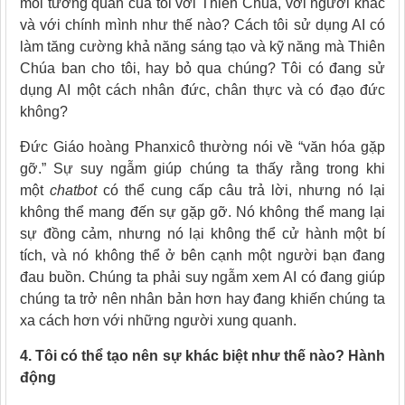
mối tương quan của tôi với Thiên Chúa, với người khác
và với chính mình như thế nào? Cách tôi sử dụng AI có
làm tăng cường khả năng sáng tạo và kỹ năng mà Thiên
Chúa ban cho tôi, hay bỏ qua chúng? Tôi có đang sử
dụng AI một cách nhân đức, chân thực và có đạo đức
không?
Đức Giáo hoàng Phanxicô thường nói về “văn hóa gặp
gỡ.” Sự suy ngẫm giúp chúng ta thấy rằng trong khi
một
chatbot
có thể cung cấp câu trả lời, nhưng nó lại
không thể mang đến sự gặp gỡ. Nó không thể mang lại
sự đồng cảm, nhưng nó lại không thể cử hành một bí
tích, và nó không thể ở bên cạnh một người bạn đang
đau buồn. Chúng ta phải suy ngẫm xem AI có đang giúp
chúng ta trở nên nhân bản hơn hay đang khiến chúng ta
xa cách hơn với những người xung quanh.
4. Tôi có thể tạo nên sự khác biệt như thế nào? Hành
động