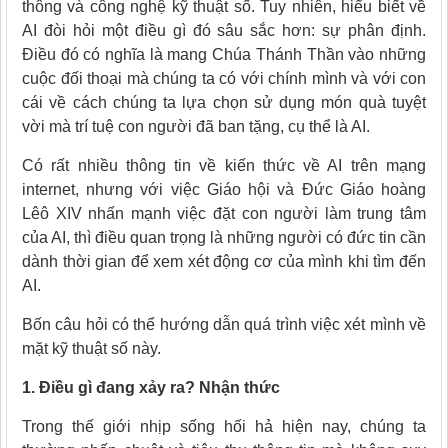
thông và công nghệ kỹ thuật số. Tuy nhiên, hiểu biết về
AI đòi hỏi một điều gì đó sâu sắc hơn: sự phân định.
Điều đó có nghĩa là mang Chúa Thánh Thần vào những
cuộc đối thoại mà chúng ta có với chính mình và với con
cái về cách chúng ta lựa chọn sử dụng món quà tuyệt
vời mà trí tuệ con người đã ban tặng, cụ thể là AI.
Có rất nhiều thông tin về kiến ​​thức về AI trên mạng
internet, nhưng với việc Giáo hội và Đức Giáo hoàng
Lêô XIV nhấn mạnh việc đặt con người làm trung tâm
của AI, thì điều quan trọng là những người có đức tin cần
dành thời gian để xem xét động cơ của mình khi tìm đến
AI.
Bốn câu hỏi có thể hướng dẫn quá trình việc xét mình về
mặt kỹ thuật số này.
1. Điều gì đang xảy ra? Nhận thức
Trong thế giới nhịp sống hối hả hiện nay, chúng ta