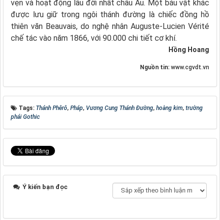
vẹn và hoạt động lâu đời nhất châu Âu. Một báu vật khác
được lưu giữ trong ngôi thánh đường là chiếc đồng hồ
thiên văn Beauvais, do nghệ nhân Auguste-Lucien Vérité
chế tác vào năm 1866, với 90.000 chi tiết cơ khí.
Hồng Hoang
Nguồn tin:
www.cgvdt.vn
Tags:
Thánh Phêrô
,
Pháp
,
Vương Cung Thánh Ðường
,
hoàng kim
,
trường
phái Gothic
Ý kiến bạn đọc