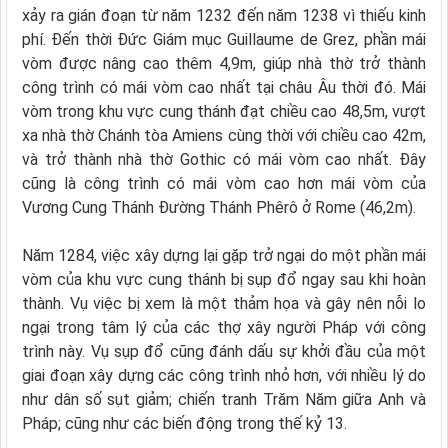
xảy ra gián đoạn từ năm 1232 đến năm 1238 vì thiếu kinh
phí. Đến thời Đức Giám mục Guillaume de Grez, phần mái
vòm được nâng cao thêm 4,9m, giúp nhà thờ trở thành
công trình có mái vòm cao nhất tại châu Âu thời đó. Mái
vòm trong khu vực cung thánh đạt chiều cao 48,5m, vượt
xa nhà thờ Chánh tòa Amiens cùng thời với chiều cao 42m,
và trở thành nhà thờ Gothic có mái vòm cao nhất. Đây
cũng là công trình có mái vòm cao hơn mái vòm của
Vương Cung Thánh Đường Thánh Phêrô ở Rome (46,2m).
Năm 1284, việc xây dựng lại gặp trở ngại do một phần mái
vòm của khu vực cung thánh bị sụp đổ ngay sau khi hoàn
thành. Vụ việc bị xem là một thảm họa và gây nên nỗi lo
ngại trong tâm lý của các thợ xây người Pháp với công
trình này. Vụ sụp đổ cũng đánh dấu sự khởi đầu của một
giai đoạn xây dựng các công trình nhỏ hơn, với nhiều lý do
như dân số sụt giảm; chiến tranh Trăm Năm giữa Anh và
Pháp; cũng như các biến động trong thế kỷ 13.