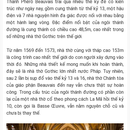
Thánh Phêrô Beauvais trải qua nhiều thế kỷ để có kiến
trúc như ngày nay, gồm cung thánh từ thế kỷ 13, một hậu
điện và 7 nhà nguyện hình đa giác được nối với nhau bằng
một hành lang vòng. Đặc điểm nổi bật của ngôi thánh
đường là cung thánh có chiều cao 48,5m, cao nhất trong
số những nhà thờ Gothic trên thế giới.
Từ năm 1569 đến 1573, nhà thờ cùng với tháp cao 153m
là công trình cao nhất thế giới do con người xây dựng vào
thời đó. Những nhà thiết kế mong muốn khi hoàn thành,
đây sẽ là nhà thờ Gothic lớn nhất nước Pháp. Tuy nhiên,
sau 2 lần bị sụp đổ vào thế kỷ 13 và 16, nhà thờ Chánh tòa
của giáo phận Beauvais đến nay vẫn chưa thật sự hoàn
công. Trong cấu trúc của ngôi thánh đường có phần còn
lại của một nhà thờ cổ theo phong cách La Mã hồi thế kỷ
10, còn gọi là Basse Œuvre, vẫn nằm nguyên chỗ cũ và
chưa bị thay thế.