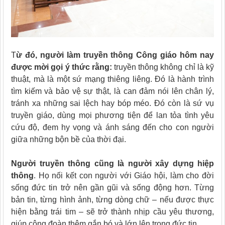
T
ừ đó, người làm truyền thông Công giáo hôm nay
được mời gọi ý thức rằng:
truyền thông không chỉ là kỹ
thuật, mà là một sứ mạng thiêng liêng. Đó là hành trình
tìm kiếm và bảo vệ sự thật, là can đảm nói lên chân lý,
tránh xa những sai lệch hay bóp méo. Đó còn là sứ vụ
truyền giáo, dùng mọi phương tiện để lan tỏa tình yêu
cứu độ, đem hy vọng và ánh sáng đến cho con người
giữa những bộn bề của thời đại.
Người truyền thông cũng là người xây dựng hiệp
thông
. Họ nối kết con người với Giáo hội, làm cho đời
sống đức tin trở nên gần gũi và sống động hơn. Từng
bản tin, từng hình ảnh, từng dòng chữ – nếu được thực
hiện bằng trái tim – sẽ trở thành nhịp cầu yêu thương,
giúp cộng đoàn thêm gắn bó và lớn lên trong đức tin.