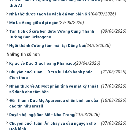
thời AI
(04/07/2026)
Nhà thờ được tạc vào vách đá ven biển ở Ý
(29/05/2026)
Mẹ La Vang giữa đại ngàn
(09/06/2026)
Tàn tích cổ xưa bên dưới Vương Cung Thánh
Ðường San Crisogono
(24/05/2026)
Ngôi thánh đường tám mái tại Đồng Nai
Những tin cũ hơn
(23/04/2026)
Ký ức về Đức Giáo hoàng Phanxicô
(21/03/2026)
Chuyện cuối tuần: Từ tro bụi đến hạnh phúc
đích thực
(17/03/2026)
Nhận thức về AI: Một phản tỉnh về mặt kỹ thuật
số dành cho tâm hồn
(16/03/2026)
Đền thánh Đức Mẹ Aparecida chốn bình an của
các tín hữu Brazil
(11/03/2026)
Duyên hội ngộ Ban Mê - Nha Trang
(07/03/2026)
Chuyện cuối tuần: Ăn chay và cầu nguyện cho
Hoà bình