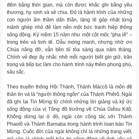
đếm bằng thời gian, mà còn được khắc ghi bằng yêu
thương, hy sinh và sẻ chia. Đó là hành trình của những
con người âm thầm dấn thân, lặng lẽ góp nhặt từng
mảnh ghép nhỏ để làm nên một bức tranh hiệp thông
sống động. Kỷ niệm 15 năm như một cột mốc “pha lê” –
trong trẻo và tinh tế. Dẫu mong manh, nhưng nhờ ơn
Chúa nâng đỡ, vẫn bền bỉ tỏa sáng qua năm tháng.
Chính vẻ đẹp ấy nhắc nhở mỗi người biết gìn giữ, trân
trọng và tiếp tục làm cho hành trình này thêm phong phú,
sâu sắc.
Theo truyền thống Hội Thánh, Thánh Máccô là môn đệ
thân tín và là “người thông ngôn” của Thánh Phêrô. Ngài
đã ghi lại Tin Mừng từ chính những lời giảng và ký ức
sống động của vị Tông đồ trưởng về Chúa Giêsu Kitô.
Không dừng lại ở đó, ngài còn cộng tác với Thánh
Phaolô và Thánh Barnaba trong hành trình loan báo Tin
Mừng. Cuộc đời của ngài không chỉ là những trang viết,
mà còn là chính một bản tin sống động về tình yêu và