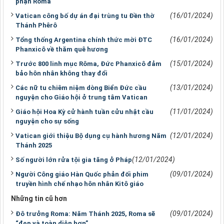
phận Roma
(16/01/2024)
Vatican công bố dự án đại trùng tu Đền thờ
Thánh Phêrô
(16/01/2024)
Tổng thống Argentina chính thức mời ĐTC
Phanxicô về thăm quê hương
(15/01/2024)
Trước 800 linh mục Rôma, Đức Phanxicô đảm
bảo hôn nhân không thay đổi
(13/01/2024)
Các nữ tu chiêm niệm dòng Biển Đức cầu
nguyện cho Giáo hội ở trung tâm Vatican
(11/01/2024)
Giáo hội Hoa Kỳ cử hành tuần cửu nhật cầu
nguyện cho sự sống
(12/01/2024)
Vatican giới thiệu Bộ dụng cụ hành hương Năm
Thánh 2025
(12/01/2024)
Số người lớn rửa tội gia tăng ở Pháp
(09/01/2024)
Người Công giáo Hàn Quốc phản đối phim
truyền hình chế nhạo hôn nhân Kitô giáo
Những tin cũ hơn
(09/01/2024)
Đô trưởng Roma: Năm Thánh 2025, Roma sẽ
“đẹp và toàn diện hơn”