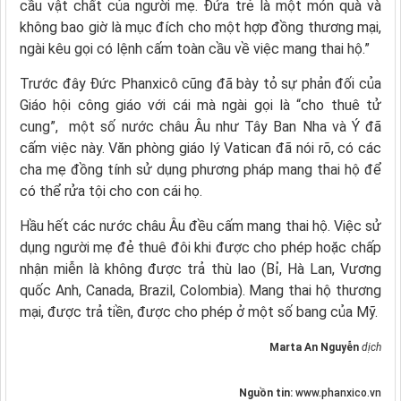
cầu vật chất của người mẹ. Đứa trẻ là một món quà và
không bao giờ là mục đích cho một hợp đồng thương mại,
ngài kêu gọi có lệnh cấm toàn cầu về việc mang thai hộ.”
Trước đây Đức Phanxicô cũng đã bày tỏ sự phản đối của
Giáo hội công giáo với cái mà ngài gọi là “cho thuê tử
cung”, một số nước châu Âu như Tây Ban Nha và Ý đã
cấm việc này. Văn phòng giáo lý Vatican đã nói rõ, có các
cha mẹ đồng tính sử dụng phương pháp mang thai hộ để
có thể rửa tội cho con cái họ.
Hầu hết các nước châu Âu đều cấm mang thai hộ. Việc sử
dụng người mẹ đẻ thuê đôi khi được cho phép hoặc chấp
nhận miễn là không được trả thù lao (Bỉ, Hà Lan, Vương
quốc Anh, Canada, Brazil, Colombia). Mang thai hộ thương
mại, được trả tiền, được cho phép ở một số bang của Mỹ.
Marta An Nguyễn
dịch
Nguồn tin:
www.phanxico.vn