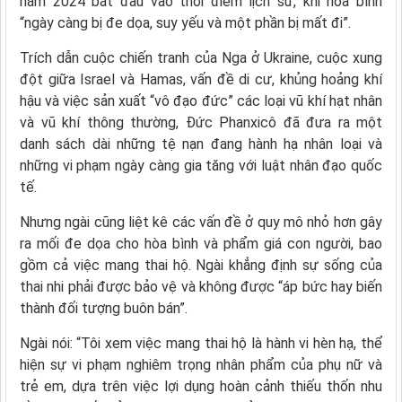
năm 2024 bắt đầu vào thời điểm lịch sử, khi hòa bình
“ngày càng bị đe dọa, suy yếu và một phần bị mất đi”.
Trích dẫn cuộc chiến tranh của Nga ở Ukraine, cuộc xung
đột giữa Israel và Hamas, vấn đề di cư, khủng hoảng khí
hậu và việc sản xuất “vô đạo đức” các loại vũ khí hạt nhân
và vũ khí thông thường, Đức Phanxicô đã đưa ra một
danh sách dài những tệ nạn đang hành hạ nhân loại và
những vi phạm ngày càng gia tăng với luật nhân đạo quốc
tế.
Nhưng ngài cũng liệt kê các vấn đề ở quy mô nhỏ hơn gây
ra mối đe dọa cho hòa bình và phẩm giá con người, bao
gồm cả việc mang thai hộ. Ngài khẳng định sự sống của
thai nhi phải được bảo vệ và không được “áp bức hay biến
thành đối tượng buôn bán”.
Ngài nói: “Tôi xem việc mang thai hộ là hành vi hèn hạ, thể
hiện sự vi phạm nghiêm trọng nhân phẩm của phụ nữ và
trẻ em, dựa trên việc lợi dụng hoàn cảnh thiếu thốn nhu