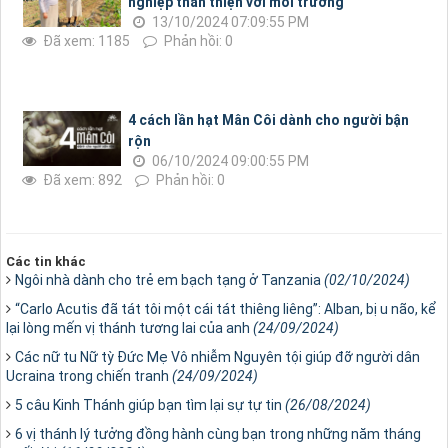
nghiệp thân thiện với môi trường
13/10/2024 07:09:55 PM
Đã xem: 1185
Phản hồi: 0
4 cách lần hạt Mân Côi dành cho người bận
rộn
06/10/2024 09:00:55 PM
Đã xem: 892
Phản hồi: 0
Các tin khác
Ngôi nhà dành cho trẻ em bạch tạng ở Tanzania
(02/10/2024)
“Carlo Acutis đã tát tôi một cái tát thiêng liêng”: Alban, bị u não, kể
lại lòng mến vị thánh tương lai của anh
(24/09/2024)
Các nữ tu Nữ tỳ Đức Mẹ Vô nhiễm Nguyên tội giúp đỡ người dân
Ucraina trong chiến tranh
(24/09/2024)
5 câu Kinh Thánh giúp bạn tìm lại sự tự tin
(26/08/2024)
6 vị thánh lý tưởng đồng hành cùng bạn trong những năm tháng