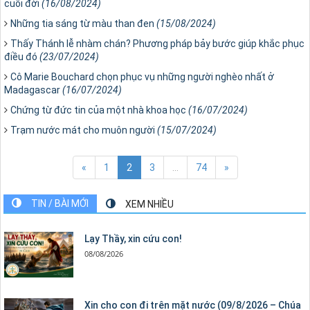
cuối đời
(16/08/2024)
Những tia sáng từ màu than đen
(15/08/2024)
Thấy Thánh lễ nhàm chán? Phương pháp bảy bước giúp khắc phục
điều đó
(23/07/2024)
Cô Marie Bouchard chọn phục vụ những người nghèo nhất ở
Madagascar
(16/07/2024)
Chứng từ đức tin của một nhà khoa học
(16/07/2024)
Trạm nước mát cho muôn người
(15/07/2024)
«
1
2
3
...
74
»
TIN / BÀI MỚI
XEM NHIỀU
Lạy Thầy, xin cứu con!
08/08/2026
Xin cho con đi trên mặt nước (09/8/2026 – Chúa